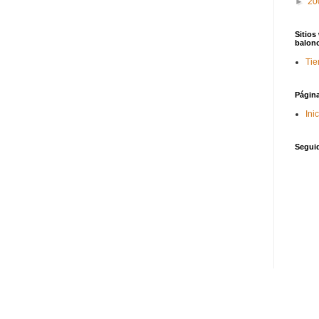
►
20
Sitios
balon
Tie
Págin
Ini
Segui