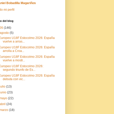
niel Bobadilla Magariños
do mi perfil
o del blog
26
(146)
agosto
(5)
Europeo U18F Estocolmo 2026: España
vuelve a arras...
Europeo U18F Estocolmo 2026: España
arrolla a Croa...
Europeo U18F Estocolmo 2026: España
vuelve a mostr...
Europeo U18F Estocolmo 2026:
segundo triunfo de Es...
Europeo U18F Estocolmo 2026: España
debuta con vic...
julio
(13)
junio
(23)
mayo
(22)
abril
(24)
marzo
(18)