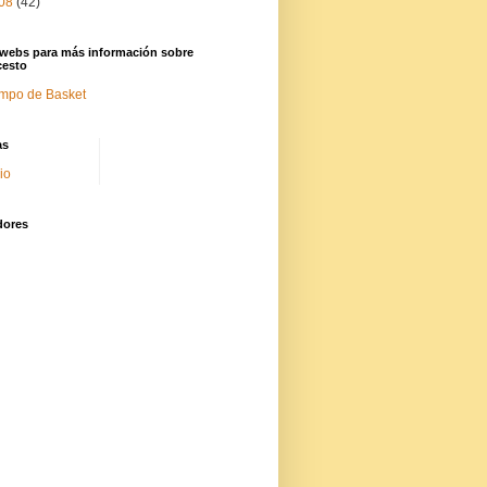
08
(42)
 webs para más información sobre
cesto
mpo de Basket
as
cio
dores