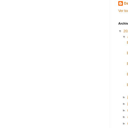
Da
Ver to
Archiv
▼
20
▼
►
►
►
►
►