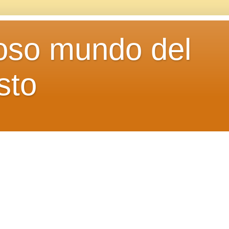
loso mundo del
sto