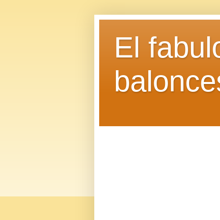
El fabu
balonce