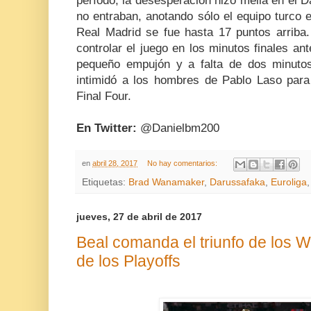
período, la desesperación hizo mella en el 
no entraban, anotando sólo el equipo turco en
Real Madrid se fue hasta 17 puntos arriba.
controlar el juego en los minutos finales a
pequeño empujón y a falta de dos minutos
intimidó a los hombres de Pablo Laso para l
Final Four.
En Twitter:
@Danielbm200
en
abril 28, 2017
No hay comentarios:
Etiquetas:
Brad Wanamaker
,
Darussafaka
,
Euroliga
jueves, 27 de abril de 2017
Beal comanda el triunfo de los W
de los Playoffs