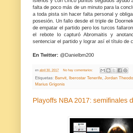
isleños y con cinco puntos seguidos ayudó a
falta de poco más de un minuto para la conclu
a toda pista sin hacer falta personal y oblig
posesión. Un fallo desde el triple de Doorne
de empatar el partido pero los turcos fallaro
el rebote lo capturó Abromaitis y anotan
sentenciar el partido y lograr así el título d
En Twitter:
@Danielbm200
en
abril 30, 2017
No hay comentarios:
Etiquetas:
Banvit
,
Iberostar Tenerife
,
Jordan Theodo
Marius Grigonis
Playoffs NBA 2017: semifinales 