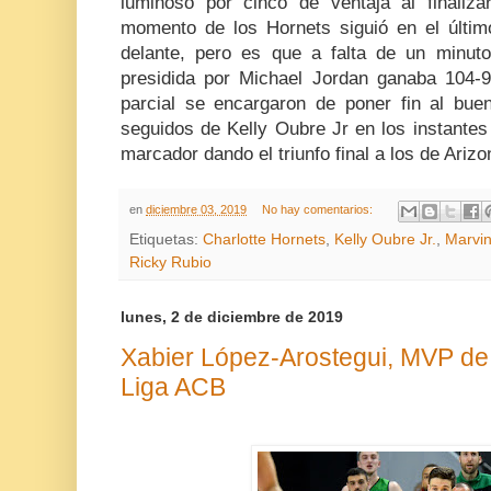
luminoso por cinco de ventaja al finalizar
momento de los Hornets siguió en el últim
delante, pero es que a falta de un minuto 
presidida por Michael Jordan ganaba 104-
parcial se encargaron de poner fin al bue
seguidos de Kelly Oubre Jr en los instantes f
marcador dando el triunfo final a los de Arizo
en
diciembre 03, 2019
No hay comentarios:
Etiquetas:
Charlotte Hornets
,
Kelly Oubre Jr.
,
Marvin
Ricky Rubio
lunes, 2 de diciembre de 2019
Xabier López-Arostegui, MVP de 
Liga ACB