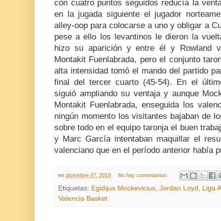
con cuatro puntos seguidos reducía la venta
en la jugada siguiente el jugador norteam
alley-oop para colocarse a uno y obligar a Cu
pese a ello los levantinos le dieron la vuel
hizo su aparición y entre él y Rowland v
Montakit Fuenlabrada, pero el conjunto taro
alta intensidad tomó el mando del partido pa
final del tercer cuarto (45-54). En el últi
siguió ampliando su ventaja y aunque Mocke
Montakit Fuenlabrada, enseguida los valenc
ningún momento los visitantes bajaban de lo
sobre todo en el equipo taronja el buen trab
y Marc García intentaban maquillar el resu
valenciano que en el período anterior había p
en
diciembre 07, 2019
No hay comentarios:
Etiquetas:
Egidijus Mockevicius
,
Jordan Loyd
,
Liga 
Valencia Basket