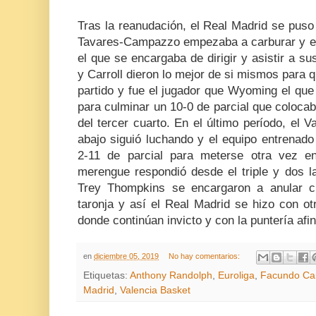
Tras la reanudación, el Real Madrid se puso
Tavares-Campazzo empezaba a carburar y era
el que se encargaba de dirigir y asistir a 
y Carroll dieron lo mejor de si mismos para q
partido y fue el jugador que Wyoming el que 
para culminar un 10-0 de parcial que colocaba
del tercer cuarto. En el último período, el V
abajo siguió luchando y el equipo entrenad
2-11 de parcial para meterse otra vez en
merengue respondió desde el triple y dos l
Trey Thompkins se encargaron a anular c
taronja y así el Real Madrid se hizo con ot
donde continúan invicto y con la puntería afi
en
diciembre 05, 2019
No hay comentarios:
Etiquetas:
Anthony Randolph
,
Euroliga
,
Facundo C
Madrid
,
Valencia Basket