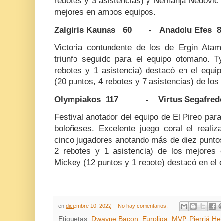
rebotes y 3 asistencias) y Nemanja Nedovic 
mejores en ambos equipos.
Zalgiris Kaunas 60 - Anadolu Efes 8
Victoria contundente de los de Ergin Atama
triunfo seguido para el equipo otomano. 
rebotes y 1 asistencia) destacó en el equi
(20 puntos, 4 rebotes y 7 asistencias) de los 
Olympiakos 117 - Virtus Segafredo
Festival anotador del equipo de El Pireo par
boloñeses. Excelente juego coral el reali
cinco jugadores anotando más de diez punto
2 rebotes y 1 asistencia) de los mejores 
Mickey (12 puntos y 1 rebote) destacó en el e
en
diciembre 10, 2022
No hay comentarios:
Etiquetas:
Dwayne Bacon
,
Euroliga
,
MVP
,
Pierriá He