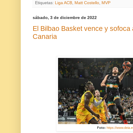
Etiquetas:
Liga ACB
,
Matt Costello
,
MVP
sábado, 3 de diciembre de 2022
El Bilbao Basket vence y sofoca
Canaria
Foto:
https://www.deia.e