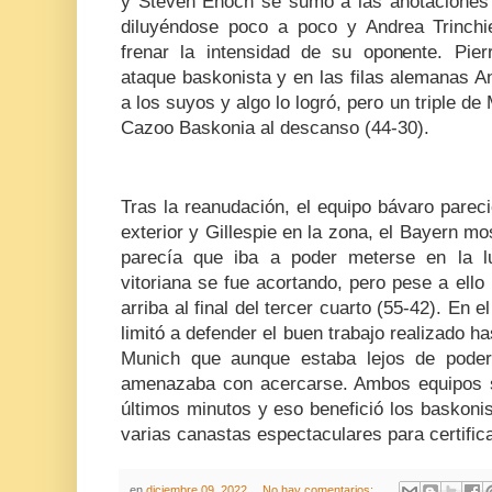
y Steven Enoch se sumó a las anotaciones 
diluyéndose poco a poco y Andrea Trinchi
frenar la intensidad de su oponente. Pier
ataque baskonista y en las filas alemanas A
a los suyos y algo lo logró, pero un triple d
Cazoo Baskonia al descanso (44-30).
Tras la reanudación, el equipo bávaro parec
exterior y Gillespie en la zona, el Bayern mo
parecía que iba a poder meterse en la lu
vitoriana se fue acortando, pero pese a ello 
arriba al final del tercer cuarto (55-42). En 
limitó a defender el buen trabajo realizado 
Munich que aunque estaba lejos de poder
amenazaba con acercarse. Ambos equipos s
últimos minutos y eso benefició los baskoni
varias canastas espectaculares para certifica
en
diciembre 09, 2022
No hay comentarios: