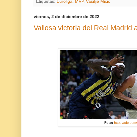
Etiquetas:
Euroliga
,
MVP
,
Vasilije Micic
viernes, 2 de diciembre de 2022
Valiosa victoria del Real Madrid
Foto:
https://efe.com