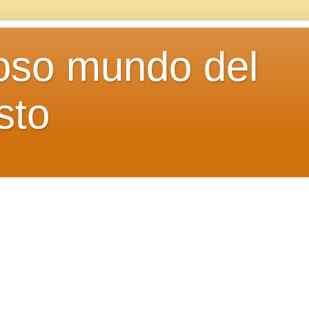
loso mundo del
sto