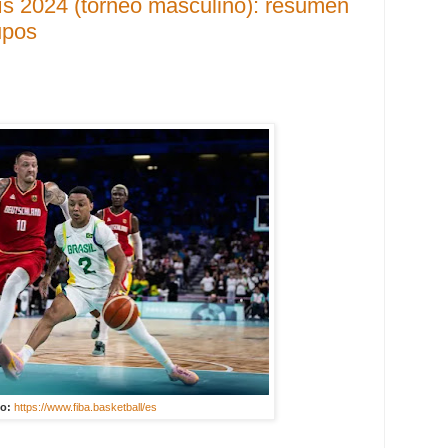
s 2024 (torneo masculino): resumen
upos
o:
https://www.fiba.basketball/es