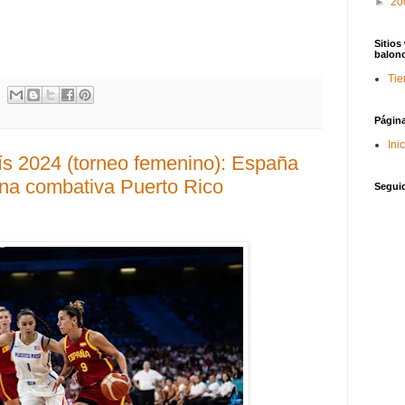
►
20
Sitios
balon
Tie
Págin
Ini
ís 2024 (torneo femenino): España
 una combativa Puerto Rico
Segui