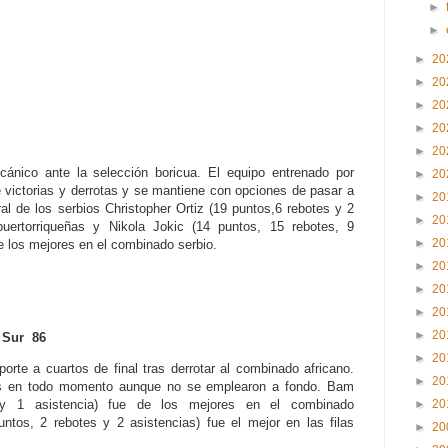
►
►
►
20
►
20
►
20
►
20
►
20
lcánico ante la selección boricua. El equipo entrenado por
►
20
 victorias y derrotas y se mantiene con opciones de pasar a
►
20
ral de los serbios Christopher Ortiz (19 puntos,6 rebotes y 2
►
20
puertorriqueñas y Nikola Jokic (14 puntos, 15 rebotes, 9
►
20
de los mejores en el combinado serbio.
►
20
►
20
►
20
►
20
 Sur 86
►
20
rte a cuartos de final tras derrotar al combinado africano.
►
20
res en todo momento aunque no se emplearon a fondo. Bam
►
20
 y 1 asistencia) fue de los mejores en el combinado
tos, 2 rebotes y 2 asistencias) fue el mejor en las filas
►
20