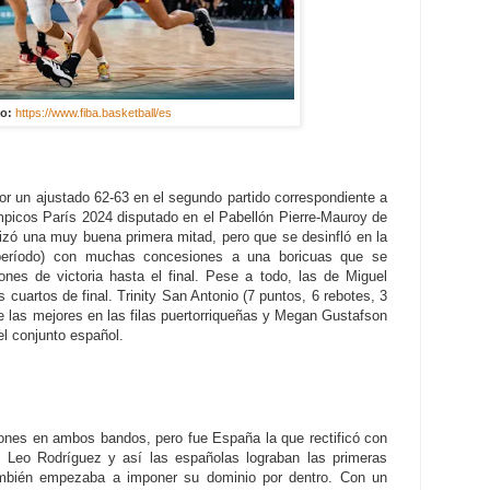
o:
https://www.fiba.basketball/es
r un ajustado 62-63 en el segundo partido correspondiente a
mpicos París 2024 disputado en el Pabellón
Pierre-Mauroy de
izó una muy buena primera mitad, pero que se desinfló en la
 período) con muchas concesiones a una boricuas que se
ones de victoria hasta el final. Pese a todo, las de Miguel
 cuartos de final. Trinity San Antonio (7 puntos, 6 rebotes, 3
de las mejores en las filas puertorriqueñas y Megan Gustafson
el conjunto español.
ones en ambos bandos, pero fue España la que rectificó con
 Leo Rodríguez y así las españolas lograban las primeras
ambién empezaba a imponer su dominio por dentro. Con un