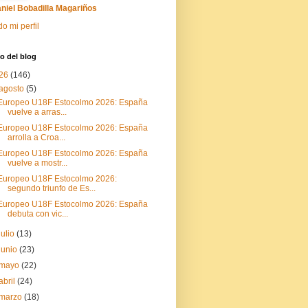
niel Bobadilla Magariños
do mi perfil
o del blog
26
(146)
agosto
(5)
Europeo U18F Estocolmo 2026: España
vuelve a arras...
Europeo U18F Estocolmo 2026: España
arrolla a Croa...
Europeo U18F Estocolmo 2026: España
vuelve a mostr...
Europeo U18F Estocolmo 2026:
segundo triunfo de Es...
Europeo U18F Estocolmo 2026: España
debuta con vic...
julio
(13)
junio
(23)
mayo
(22)
abril
(24)
marzo
(18)