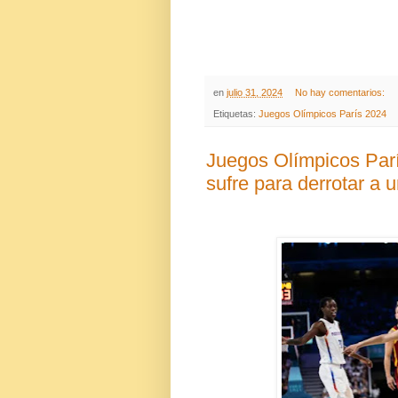
en
julio 31, 2024
No hay comentarios:
Etiquetas:
Juegos Olímpicos París 2024
Juegos Olímpicos Par
sufre para derrotar a