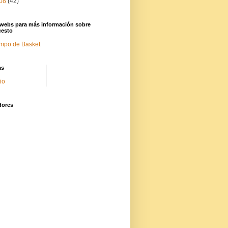
08
(42)
 webs para más información sobre
cesto
mpo de Basket
as
cio
dores