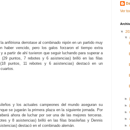
Da
Ver to
Archiv
▼
20
▼
la anfitriona derrotase al combinado nipón en un partido muy
n haber vencido, pero los galos forzaron el tiempo extra
y a partir de ahí tuvieron que seguir luchando para superar a
(29 puntos, 7 rebotes y 6 asistencias) brilló en las filas
18 puntos, 11 rebotes y 6 asistencias) destacó en un
 cuartos.
►
asileños y los actuales campeones del mundo aseguran su
►
nque se jugarán la primera plaza en la siguiente jornada. Por
►
deberá ahora de luchar por ser una de las mejores terceras.
►
es y 8 asistencias) brilló en las filas brasileñas y Dennis
►
sistencias) destacó en el combinado alemán.