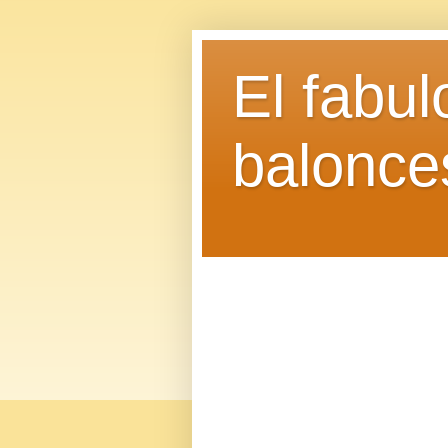
El fabu
balonce