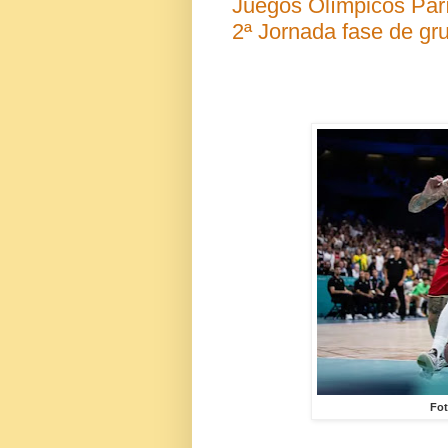
Juegos Olímpicos Parí
2ª Jornada fase de gr
Fot