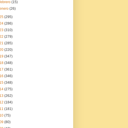
febrero
(15)
enero
(26)
25
(295)
24
(286)
23
(310)
22
(279)
21
(285)
20
(220)
19
(347)
18
(348)
17
(361)
16
(346)
15
(348)
14
(275)
13
(262)
12
(184)
11
(181)
10
(75)
09
(80)