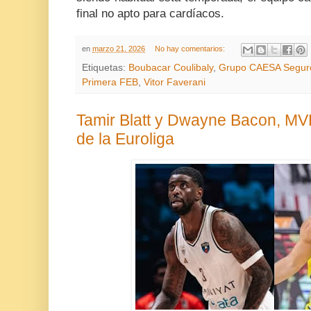
final no apto para cardíacos.
en
marzo 21, 2026
No hay comentarios:
Etiquetas:
Boubacar Coulibaly
,
Grupo CAESA Segur
Primera FEB
,
Vitor Faverani
Tamir Blatt y Dwayne Bacon, MV
de la Euroliga