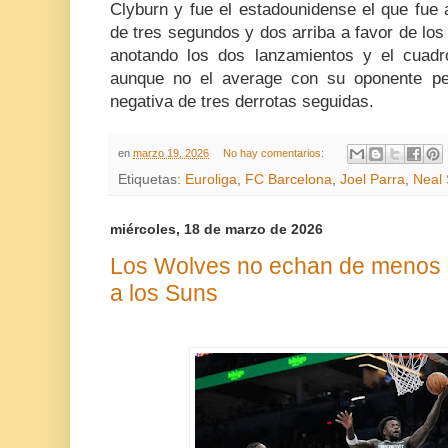
Clyburn y fue el estadounidense el que fue a 
de tres segundos y dos arriba a favor de lo
anotando los dos lanzamientos y el cuadro 
aunque no el average con su oponente p
negativa de tres derrotas seguidas.
en
marzo 19, 2026
No hay comentarios:
Etiquetas:
Euroliga
,
FC Barcelona
,
Joel Parra
,
Neal
miércoles, 18 de marzo de 2026
Los Wolves no echan de menos 
a los Suns