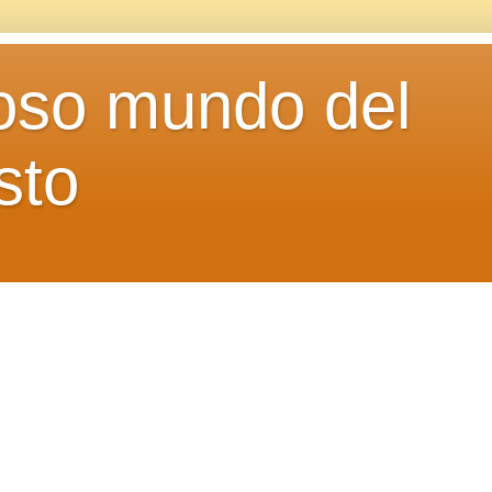
loso mundo del
sto