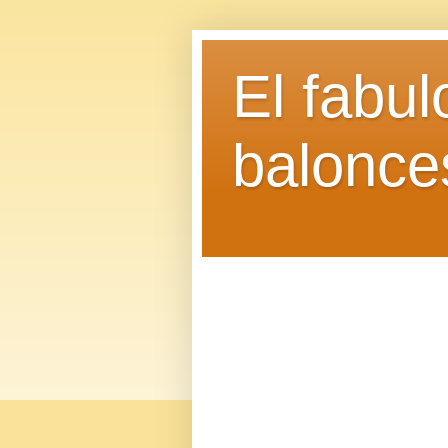
El fabu
balonce