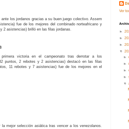
Da
Ver to
s ante los jordanos gracias a su buen juego colectivo. Assem
Archiv
istencia) fue de los mejores del combinado norteafricano y
2 asistencias) brilló en las filas jordanas.
►
20
►
20
►
20
8
▼
20
primera victoria en el campeonato tras derrotar a los
►
 puntos, 2 rebotes y 2 asistencias) destacó en las filas
►
os, 11 rebotes y 7 asistencias) fue de los mejores en el
►
►
▼
la mejor selección asiática tras vencer a los venezolanos.