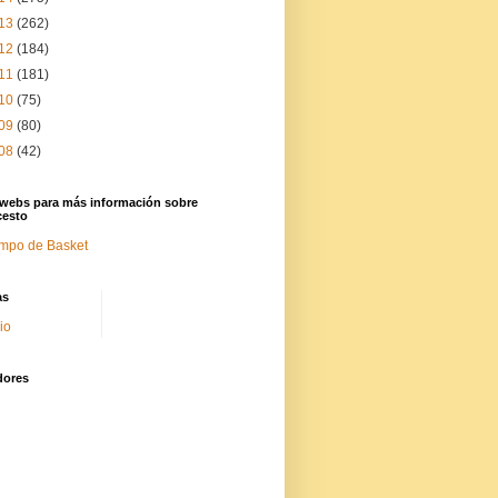
13
(262)
12
(184)
11
(181)
10
(75)
09
(80)
08
(42)
 webs para más información sobre
cesto
mpo de Basket
as
cio
dores