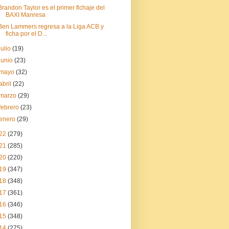
Brandon Taylor es el primer fichaje del
BAXI Manresa
Ben Lammers regresa a la Liga ACB y
ficha por el D...
julio
(19)
junio
(23)
mayo
(32)
abril
(22)
marzo
(29)
febrero
(23)
enero
(29)
22
(279)
21
(285)
20
(220)
19
(347)
18
(348)
17
(361)
16
(346)
15
(348)
14
(275)