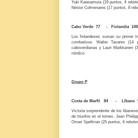
Yuki Kawuamura (19 puntos, 4 rebotes
Néstor Colmenares (17 puntos, 8 rebo
Cabo Verde 77 - Finlandia 100
Los finlandeses suman su primer tr
combativos. Walter Tavares (14 p
caboverdianas y Lauri Markkanen (3
nórdico.
Grupo P
Costa de Marfil 84 - Líbano 
Victoria sorprendente de los libanese
de triunfos en el torneo. Jean Phiilip
Omari Spellman (25 puntos, 6 rebotes