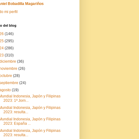
niel Bobadilla Magariños
do mi perfil
o del blog
26
(146)
25
(295)
24
(286)
23
(310)
diciembre
(36)
noviembre
(26)
octubre
(28)
septiembre
(24)
agosto
(19)
Mundial Indonesia, Japón y Filipinas
2023: 1ª Jorn...
Mundial Indonesia, Japón y Filipinas
2023: resulta...
Mundial Indonesia, Japón y Filipinas
2023: España ...
Mundial Indonesia, Japón y Filipinas
2023: resulta...