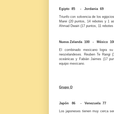
Egipto 85 - Jordania 69
Triunfo con solvencia de los egipcio
Marei (20 puntos, 14 rebotes y 1 as
Ahmad Dwairi (17 puntos, 11 rebotes y 
Nueva Zelanda 100 - México 10
El combinado mexicano logra su 
neozelandeses. Reuben Te Rangi (32
oceánicas y Fabián Jaimes (17 punt
equipo mexicano.
Grupo O
Japón 86 - Venezuela 77
Los japoneses tienen muy cerca ser 