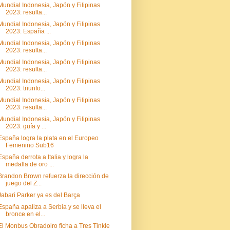
Mundial Indonesia, Japón y Filipinas
2023: resulta...
Mundial Indonesia, Japón y Filipinas
2023: España ...
Mundial Indonesia, Japón y Filipinas
2023: resulta...
Mundial Indonesia, Japón y Filipinas
2023: resulta...
Mundial Indonesia, Japón y Filipinas
2023: triunfo...
Mundial Indonesia, Japón y Filipinas
2023: resulta...
Mundial Indonesia, Japón y Filipinas
2023: guía y ...
España logra la plata en el Europeo
Femenino Sub16
España derrota a Italia y logra la
medalla de oro ...
Brandon Brown refuerza la dirección de
juego del Z...
Jabari Parker ya es del Barça
España apaliza a Serbia y se lleva el
bronce en el...
El Monbus Obradoiro ficha a Tres Tinkle