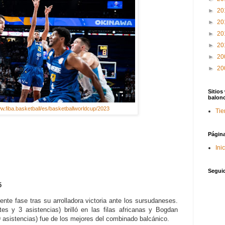
►
20
►
20
►
20
►
20
►
20
►
20
Sitios
balon
ww.fiba.basketball/es/basketballworldcup/2023
Tie
Págin
Ini
Segui
5
ente fase tras su arrolladora victoria ante los sursudaneses.
es y 3 asistencias) brilló en las filas africanas y Bogdan
 asistencias) fue de los mejores del combinado balcánico.