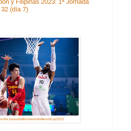
ón y Filipinas 2023: 1ª Jornada
 32 (día 7)
ww.fiba.basketball/es/basketballworldcup/2023