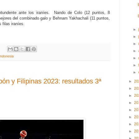
ontundente ante los iraníes. Nando de Colo (12 puntos, 8
 mejores del combinado galo y Behnam Yakhachali (11 puntos,
 filas iraníes.
►
►
►
:
►
Indonesia
►
►
►
ón y Filipinas 2023: resultados 3ª
►
20
►
20
►
20
►
20
►
20
►
20
►
20
►
20
►
20