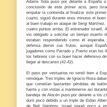
Adams Sola puso por delante a España a f
conclusión de este primer acto, pero Isr
empatar la contienda al finalizar este prime
cuarto, siguió durante unos minutos el bue
al buen trabajo en ataque de Sergi Martínez,
cuatro puntos arriba. El entrenador israelí,
A
vio obligado a solicitar un tiempo muerto 
estaban respondiendo como él esperaba 
defensa dieron sus frutos, aunque Españ
jugadores como Parrado y Puerto eran los l
los hebreos con su buen hacer defensivo de
llegar al descanso (42-42).
El paso por vestuarios no sentó bien a Esp
remolque. Tres triples de Ignacio Rosa daba
que cometían bastantes pérdidas de balón
fuerte y con vistas a mantenerse así duran
bandeja de Alocén puso por delante a los ch
duró poco debido a un triple de Eidan Albe
de
Beit Halahmy. Israel siguió poco a p