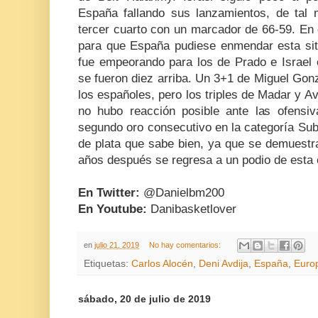
España fallando sus lanzamientos, de tal m
tercer cuarto con un marcador de 66-59. En 
para que España pudiese enmendar esta situ
fue empeorando para los de Prado e Israel 
se fueron diez arriba. Un 3+1 de Miguel Gon
los españoles, pero los triples de Madar y Avdi
no hubo reacción posible ante las ofensiva
segundo oro consecutivo en la categoría Su
de plata que sabe bien, ya que se demuestr
años después se regresa a un podio de esta 
En Twitter:
@Danielbm200
En Youtube:
Danibasketlover
en
julio 21, 2019
No hay comentarios:
Etiquetas:
Carlos Alocén
,
Deni Avdija
,
España
,
Euro
sábado, 20 de julio de 2019