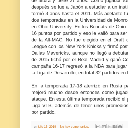
de altura y tiene 27 años. Como jugador se
después se fue a Japón a estudiar a un inst
formó 3 años hasta el 2011. Más adelante f
dos temporadas en la Universidad de Monroe
en Ohio University. En los Bobcats de Ohio
16 puntos por partido y eso le valió para ser
de la All-MAC. No fue elegido en el Draft
League con los New York Knicks y firmó post
Dallas Mavericks, aunque no llegó a debutar
de 2015 fichó por el Real Madrid y ganó C
campaña 16-17 regresó a la NBA para jugar 
la Liga de Desarrollo; en total 32 partidos en
En la temporada 17-18 aterrizó en Rusia p
mejoró mucho desde entonces como jugado
ataque. En esta última temporada recibió el
Liga VTB, además de tener unos promedios
por partido.
en
julio 16, 2019
No hay comentarios: