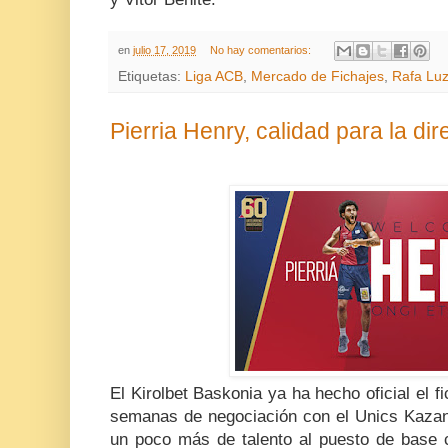
en
julio 17, 2019
No hay comentarios:
Etiquetas:
Liga ACB
,
Mercado de Fichajes
,
Rafa Lu
Pierria Henry, calidad para la di
El Kirolbet Baskonia ya ha hecho oficial el f
semanas de negociación con el Unics Kazan,
un poco más de talento al puesto de base