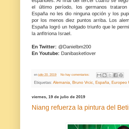
españoles. Al final del tercer cuarto se lleg
el último período, los germanos trataro
España no les dio ninguna opción y los pup
por los menos diez puntos arriba. Los alem
España logró un holgado triunfo que le permi
la anfitriona Israel.
En Twitter:
@Danielbm200
En Youtube:
Danibasketlover
en
julio 20, 2019
No hay comentarios:
Etiquetas:
Alemania
,
Bruno Vrcic
,
España
,
Europeo 
viernes, 19 de julio de 2019
Niang refuerza la pintura del Bet