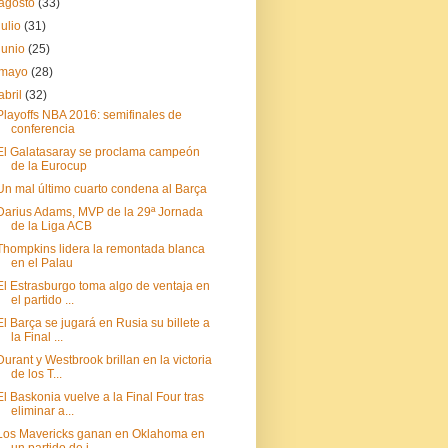
agosto
(33)
julio
(31)
junio
(25)
mayo
(28)
abril
(32)
Playoffs NBA 2016: semifinales de
conferencia
El Galatasaray se proclama campeón
de la Eurocup
Un mal último cuarto condena al Barça
Darius Adams, MVP de la 29ª Jornada
de la Liga ACB
Thompkins lidera la remontada blanca
en el Palau
El Estrasburgo toma algo de ventaja en
el partido ...
El Barça se jugará en Rusia su billete a
la Final ...
Durant y Westbrook brillan en la victoria
de los T...
El Baskonia vuelve a la Final Four tras
eliminar a...
Los Mavericks ganan en Oklahoma en