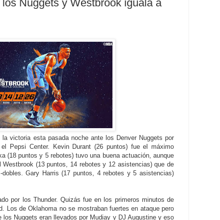
los Nuggets y Westbrook iguala a
 la victoria esta pasada noche ante los Denver Nuggets por
 el Pepsi Center. Kevin Durant (26 puntos) fue el máximo
ka (18 puntos y 5 rebotes) tuvo una buena actuación, aunque
l Westbrook (13 puntos, 14 rebotes y 12 asistencias) que de
-dobles. Gary Harris (17 puntos, 4 rebotes y 5 asistencias)
nado por los Thunder. Quizás fue en los primeros minutos de
ad. Los de Oklahoma no se mostraban fuertes en ataque pero
e los Nuggets eran llevados por Mudiay y DJ Augustine y eso