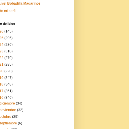
niel Bobadilla Magariños
do mi perfil
o del blog
26
(145)
25
(295)
24
(286)
23
(310)
22
(279)
21
(285)
20
(220)
19
(347)
18
(348)
17
(361)
16
(346)
diciembre
(34)
noviembre
(32)
octubre
(29)
septiembre
(6)