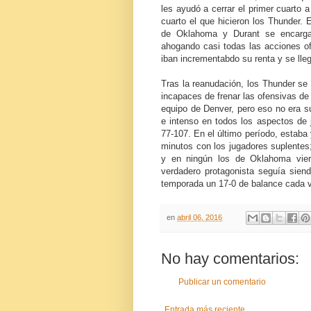
les ayudó a cerrar el primer cuarto 
cuarto el que hicieron los Thunder. 
de Oklahoma y Durant se encargab
ahogando casi todas las acciones o
iban incrementabdo su renta y se ll
Tras la reanudación, los Thunder se 
incapaces de frenar las ofensivas de
equipo de Denver, pero eso no era s
e intenso en todos los aspectos de j
77-107. En el último período, estaba
minutos con los jugadores suplentes
y en ningún los de Oklahoma viero
verdadero protagonista seguía sien
temporada un 17-0 de balance cada ve
en
abril 06, 2016
No hay comentarios:
Publicar un comentario
Entrada más reciente