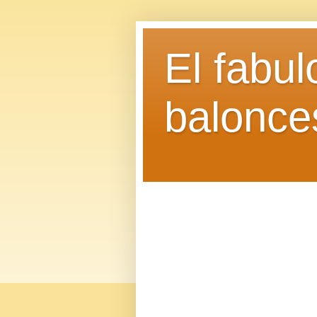
El fabu
balonce