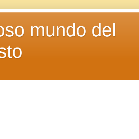
loso mundo del
sto