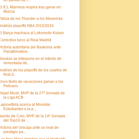
un partido de i...
El ICL Manresa respira tras ganar en
Murcia
Paliza de los Thunder a los Mavericks
Análisis playoffs NBA 2015/2016
El Barça machaca al Lokomotiv Kuban
Correctivo turco al Real Madrid
Victoria autoritaria del Baskonia ante
Panathinaikos
Sloukas se interpone en el intento de
remontada de...
Análisis de los playoffs de los cuartos de
final d...
Unos Bulls de vacaciones ganan a los
Pelicans
Dejan Musli, MVP de la 27ª Jornada de
la Liga ACB
Laprovittola acerca al Movistar
Estudiantes a la p...
Nando de Colo, MVP de la 14ª Jornada
del Top16 de ...
Victoria del Unicaja ante un rival de
prestigio pa...