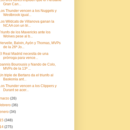
Los tiros libres impiden que el Herbalife
Gran Can...
Los Thunder vencen a los Nuggets y
Westbrook igual...
Los Wildcats de Villanova ganan la
NCAA con un tri...
Triunfo de los Mavericks ante los
Wolves pese al b...
Hervelle, Balvin, Ayón y Thomas, MVPs
de la 26ª Jo...
El Real Madrid necesita de una
prórroga para vence...
Ioannis Bourousis y Nando de Colo,
MVPs de la 13ª ...
Un triple de Bertans da el triunfo al
Baskonia ant...
Los Thunder vencen a los Clippers y
Durant se acer...
marzo
(26)
febrero
(36)
enero
(34)
15
(348)
14
(275)