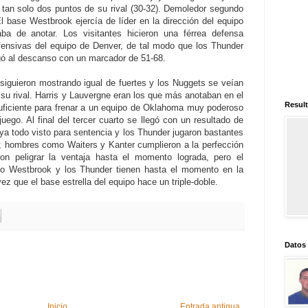
a tan solo dos puntos de su rival (30-32). Demoledor segundo
El base Westbrook ejercía de líder en la dirección del equipo
a de anotar. Los visitantes hicieron una férrea defensa
fensivas del equipo de Denver, de tal modo que los Thunder
egó al descanso con un marcador de 51-68.
siguieron mostrando igual de fuertes y los Nuggets se veían
 su rival. Harris y Lauvergne eran los que más anotaban en el
Result
uficiente para frenar a un equipo de Oklahoma muy poderoso
uego. Al final del tercer cuarto se llegó con un resultado de
 ya todo visto para sentencia y los Thunder jugaron bastantes
; hombres como Waiters y Kanter cumplieron a la perfección
n peligrar la ventaja hasta el momento lograda, pero el
do Westbrook y los Thunder tienen hasta el momento en la
z que el base estrella del equipo hace un triple-doble.
Datos
Inicio
Entrada antigua