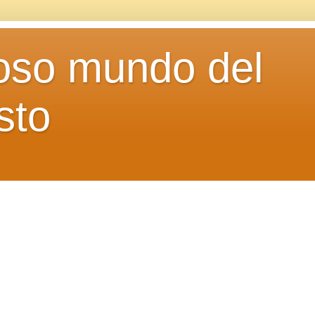
loso mundo del
sto