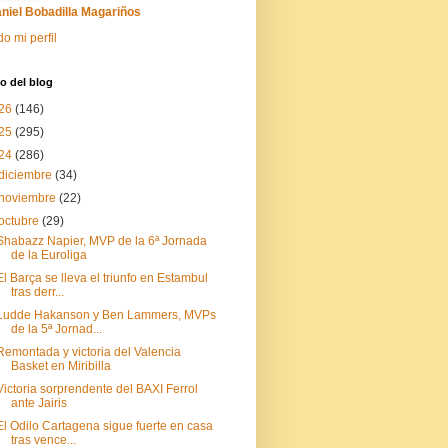
niel Bobadilla Magariños
do mi perfil
o del blog
26
(146)
25
(295)
24
(286)
diciembre
(34)
noviembre
(22)
octubre
(29)
Shabazz Napier, MVP de la 6ª Jornada
de la Euroliga
El Barça se lleva el triunfo en Estambul
tras derr...
Ludde Hakanson y Ben Lammers, MVPs
de la 5ª Jornad...
Remontada y victoria del Valencia
Basket en Miribilla
Victoria sorprendente del BAXI Ferrol
ante Jairis
El Odilo Cartagena sigue fuerte en casa
tras vence...