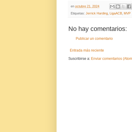
en
octubre 21, 2024
Etiquetas:
Jerrick Harding
,
LigaACB
,
MVP
No hay comentarios:
Publicar un comentario
Entrada más reciente
Suscribirse a:
Enviar comentarios (Atom