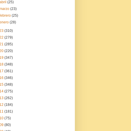
abril
(25)
marzo
(23)
febrero
(25)
enero
(28)
23
(310)
22
(279)
21
(285)
20
(220)
19
(347)
18
(348)
17
(361)
16
(346)
15
(348)
14
(275)
13
(262)
12
(184)
11
(181)
10
(75)
09
(80)