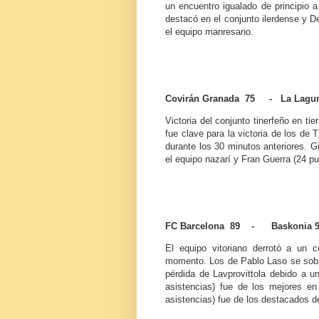
un encuentro igualado de principio a
destacó en el conjunto ilerdense y Der
el equipo manresano.
Covirán Granada 75 - La Laguna
Victoria del conjunto tinerfeño en tie
fue clave para la victoria de los de
durante los 30 minutos anteriores. G
el equipo nazarí y Fran Guerra (24 pun
FC Barcelona 89 - Baskonia 
El equipo vitoriano derrotó a un 
momento. Los de Pablo Laso se sobrep
pérdida de Lavprovittola debido a un
asistencias) fue de los mejores en
asistencias) fue de los destacados d