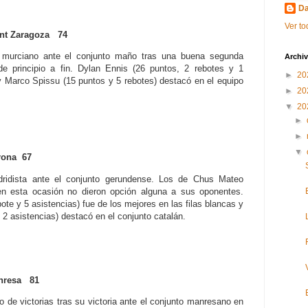
Da
Ver to
t Zaragoza 74
o murciano ante el conjunto maño tras una buena segunda
Archiv
e principio a fin. Dylan Ennis (26 puntos, 2 rebotes y 1
►
20
s y Marco Spissu (15 puntos y 5 rebotes) destacó en el equipo
►
20
▼
20
►
►
▼
ona 67
dridista ante el conjunto gerundense. Los de Chus Mateo
en esta ocasión no dieron opción alguna a sus oponentes.
e y 5 asistencias) fue de los mejores en las filas blancas y
 2 asistencias) destacó en el conjunto catalán.
nresa 81
ro de victorias tras su victoria ante el conjunto manresano en