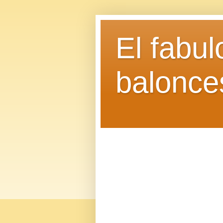
El fabu
balonce