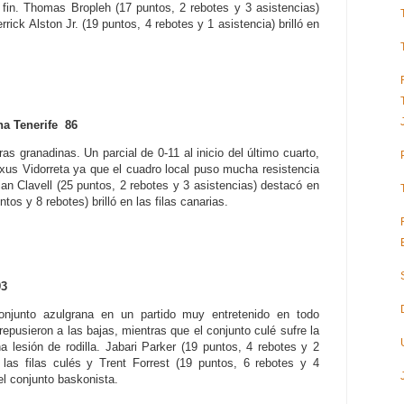
 fin. Thomas Bropleh (17 puntos, 2 rebotes y 3 asistencias)
rick Alston Jr. (19 puntos, 4 rebotes y 1 asistencia) brilló en
 Tenerife 86
rras granadinas. Un parcial de 0-11 al inicio del último cuarto,
 Txus Vidorreta ya que el cuadro local puso mucha resistencia
ian Clavell (25 puntos, 2 rebotes y 3 asistencias) destacó en
tos y 8 rebotes) brilló en las filas canarias.
93
conjunto azulgrana en un partido muy entretenido en todo
usieron a las bajas, mientras que el conjunto culé sufre la
a lesión de rodilla. Jabari Parker (19 puntos, 4 rebotes y 2
 las filas culés y Trent Forrest (19 puntos, 6 rebotes y 4
el conjunto baskonista.