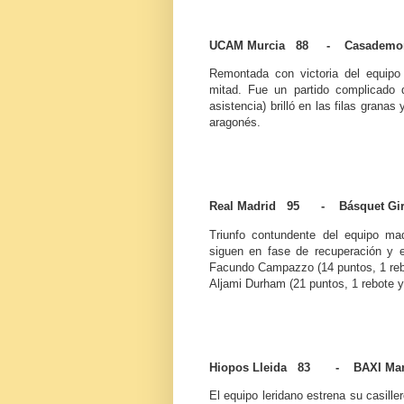
UCAM Murcia 88 - Casademon
Remontada con victoria del equip
mitad. Fue un partido complicado d
asistencia) brilló en las filas grana
aragonés.
Real Madrid 95 - Básquet Gir
Triunfo contundente del equipo ma
siguen en fase de recuperación y 
Facundo Campazzo (14 puntos, 1 rebot
Aljami Durham (21 puntos, 1 rebote y
Hiopos Lleida 83 - BAXI Ma
El equipo leridano estrena su casille