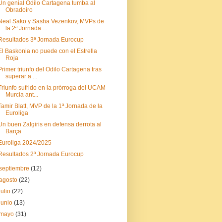
Un genial Odilo Cartagena tumba al
Obradoiro
Neal Sako y Sasha Vezenkov, MVPs de
la 2ª Jornada ...
Resultados 3ª Jornada Eurocup
El Baskonia no puede con el Estrella
Roja
Primer triunfo del Odilo Cartagena tras
superar a ...
Triunfo sufrido en la prórroga del UCAM
Murcia ant...
Tamir Blatt, MVP de la 1ª Jornada de la
Euroliga
Un buen Zalgiris en defensa derrota al
Barça
Euroliga 2024/2025
Resultados 2ª Jornada Eurocup
septiembre
(12)
agosto
(22)
julio
(22)
junio
(13)
mayo
(31)