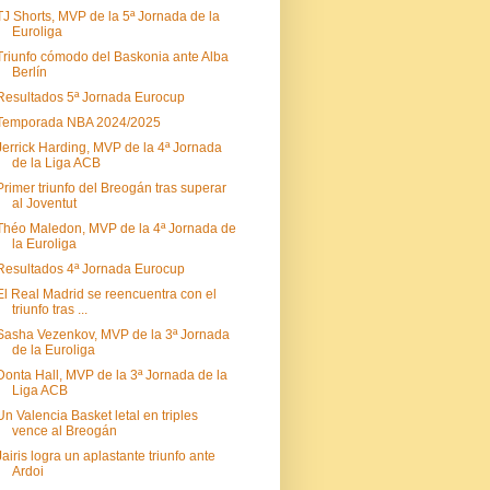
TJ Shorts, MVP de la 5ª Jornada de la
Euroliga
Triunfo cómodo del Baskonia ante Alba
Berlín
Resultados 5ª Jornada Eurocup
Temporada NBA 2024/2025
Jerrick Harding, MVP de la 4ª Jornada
de la Liga ACB
Primer triunfo del Breogán tras superar
al Joventut
Théo Maledon, MVP de la 4ª Jornada de
la Euroliga
Resultados 4ª Jornada Eurocup
El Real Madrid se reencuentra con el
triunfo tras ...
Sasha Vezenkov, MVP de la 3ª Jornada
de la Euroliga
Donta Hall, MVP de la 3ª Jornada de la
Liga ACB
Un Valencia Basket letal en triples
vence al Breogán
Jairis logra un aplastante triunfo ante
Ardoi