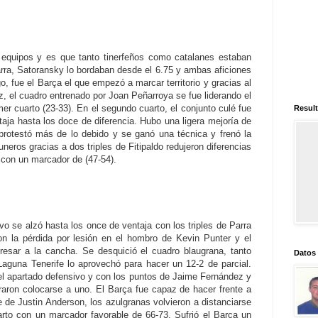
 equipos y es que tanto tinerfeños como catalanes estaban
rra, Satoransky lo bordaban desde el 6.75 y ambas aficiones
, fue el Barça el que empezó a marcar territorio y gracias al
z, el cuadro entrenado por Joan Peñarroya se fue liderando el
rimer cuarto (23-33). En el segundo cuarto, el conjunto culé fue
Result
ja hasta los doce de diferencia. Hubo una ligera mejoría de
 protestó más de lo debido y se ganó una técnica y frenó la
neros gracias a dos triples de Fitipaldo redujeron diferencias
 con un marcador de (47-54).
vo se alzó hasta los once de ventaja con los triples de Parra
on la pérdida por lesión en el hombro de Kevin Punter y el
resar a la cancha. Se desquició el cuadro blaugrana, tanto
Datos
aguna Tenerife lo aprovechó para hacer un 12-2 de parcial.
 el apartado defensivo y con los puntos de Jaime Fernández y
raron colocarse a uno. El Barça fue capaz de hacer frente a
le de Justin Anderson, los azulgranas volvieron a distanciarse
cuarto con un marcador favorable de 66-73. Sufrió el Barça un