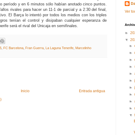
Da
o período y en 6 minutos sólo habían anotado cinco puntos.
allos rivales para hacer un 11-1 de parcial y a 2:30 del final,
Ver to
ivo. El Barça lo intentó por todos los medios con los triples
gros tenían el control y disipaban cualquier esperanza de
Archiv
ife será el rival del Unicaja en semifinales.
►
20
▼
20
►
5
,
FC Barcelona
,
Fran Guerra
,
La Laguna Tenerife
,
Marcelinho
►
►
►
►
►
►
Inicio
Entrada antigua
►
)
►
►
▼