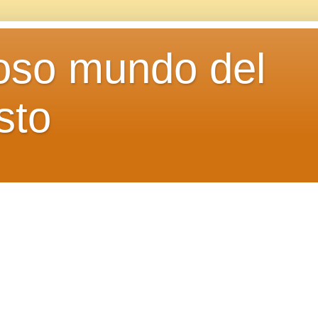
loso mundo del
sto