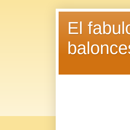
El fabu
balonce