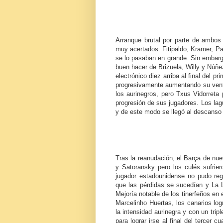
Arranque brutal por parte de ambos
muy acertados. Fitipaldo, Kramer, Pa
se lo pasaban en grande. Sin embargo
buen hacer de Brizuela, Willy y Núñe
electrónico diez arriba al final del p
progresivamente aumentando su venta
los aurinegros, pero Txus Vidorreta
progresión de sus jugadores. Los lagu
y de este modo se llegó al descanso
Tras la reanudación, el Barça de nue
y Satoransky pero los culés sufrier
jugador estadounidense no pudo reg
que las pérdidas se sucedían y La L
Mejoría notable de los tinerfeños en
Marcelinho Huertas, los canarios log
la intensidad aurinegra y con un trip
para lograr irse al final del tercer 