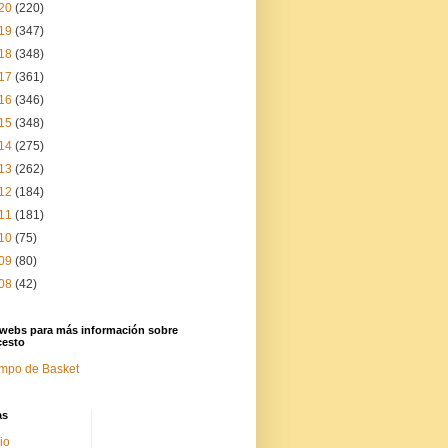
20
(220)
19
(347)
18
(348)
17
(361)
16
(346)
15
(348)
14
(275)
13
(262)
12
(184)
11
(181)
10
(75)
09
(80)
08
(42)
 webs para más información sobre
cesto
mpo de Basket
as
cio