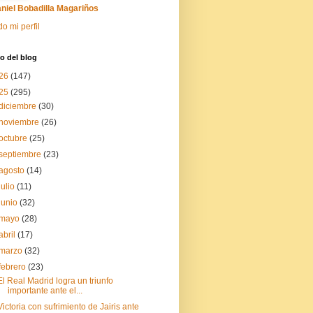
niel Bobadilla Magariños
do mi perfil
o del blog
26
(147)
25
(295)
diciembre
(30)
noviembre
(26)
octubre
(25)
septiembre
(23)
agosto
(14)
julio
(11)
junio
(32)
mayo
(28)
abril
(17)
marzo
(32)
febrero
(23)
El Real Madrid logra un triunfo
importante ante el...
Victoria con sufrimiento de Jairis ante