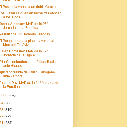
de la Euroliga
El Baskonia vence a un débil Maccabi
Los Blazers siguen en racha tras vencer
a los Kings
Sasha Vezenkov, MVP de la 25ª
Jornada de la Euroliga
Resultados 18ª Jornada Eurocup
El Barça domina a placer y vence al
Maccabi Tel Aviv
Caleb Homesley, MVP de la 19ª
Jornada de la Liga ACB
Triunfo contundente del Bilbao Basket
ante Hiopos ...
Ajustado triunfo del Odilo Cartagena
ante Zamora
Zach LeDay, MVP de la 24ª Jornada de
la Euroliga
enero
(34)
24
(286)
23
(310)
22
(279)
21
(285)