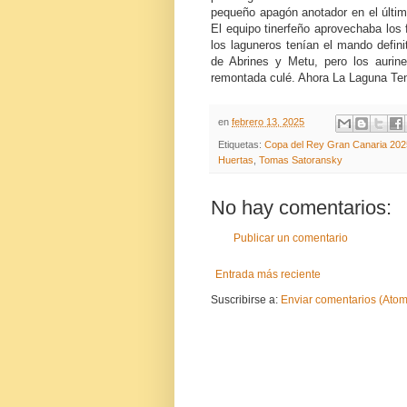
pequeño apagón anotador en el últim
El equipo tinerfeño aprovechaba los f
los laguneros tenían el mando definit
de Abrines y Metu, pero los aurine
remontada culé. Ahora La Laguna Tener
en
febrero 13, 2025
Etiquetas:
Copa del Rey Gran Canaria 202
Huertas
,
Tomas Satoransky
No hay comentarios:
Publicar un comentario
Entrada más reciente
Suscribirse a:
Enviar comentarios (Atom