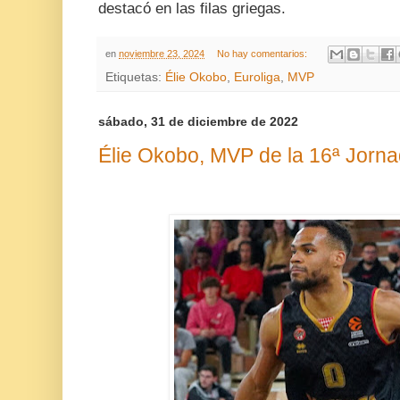
destacó en las filas griegas.
en
noviembre 23, 2024
No hay comentarios:
Etiquetas:
Élie Okobo
,
Euroliga
,
MVP
sábado, 31 de diciembre de 2022
Élie Okobo, MVP de la 16ª Jorna