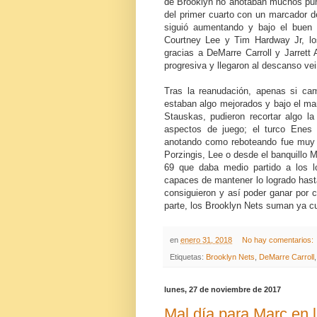
de Brooklyn no anotaban muchos punto
del primer cuarto con un marcador de
siguió aumentando y bajo el buen 
Courtney Lee y Tim Hardway Jr, l
gracias a DeMarre Carroll y Jarrett
progresiva y llegaron al descanso vei
Tras la reanudación, apenas si cam
estaban algo mejorados y bajo el man
Stauskas, pudieron recortar algo l
aspectos de juego; el turco Enes 
anotando como reboteando fue muy 
Porzingis, Lee o desde el banquillo 
69 que daba medio partido a los l
capaces de mantener lo logrado hast
consiguieron y así poder ganar por 
parte, los Brooklyn Nets suman ya cu
en
enero 31, 2018
No hay comentarios:
Etiquetas:
Brooklyn Nets
,
DeMarre Carroll
lunes, 27 de noviembre de 2017
Mal día para Marc en l