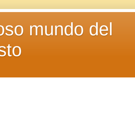
loso mundo del
sto