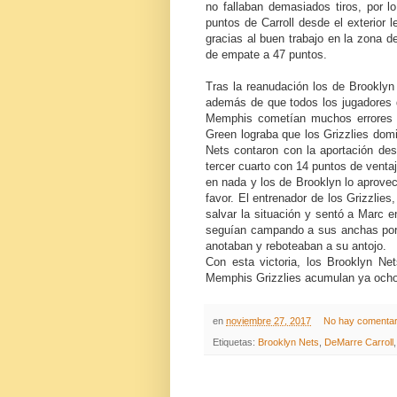
no fallaban demasiados tiros, por lo
puntos de Carroll desde el exterio
gracias al buen trabajo en la zona d
de empate a 47 puntos.
Tras la reanudación los de Brookly
además de que todos los jugadores d
Memphis cometían muchos errores 
Green lograba que los Grizzlies domi
Nets contaron con la aportación desd
tercer cuarto con 14 puntos de venta
en nada y los de Brooklyn lo aprovec
favor. El entrenador de los Grizzlies
salvar la situación y sentó a Marc en
seguían campando a sus anchas por l
anotaban y reboteaban a su antojo.
Con esta victoria, los Brooklyn Ne
Memphis Grizzlies acumulan ya ocho p
en
noviembre 27, 2017
No hay comentar
Etiquetas:
Brooklyn Nets
,
DeMarre Carroll