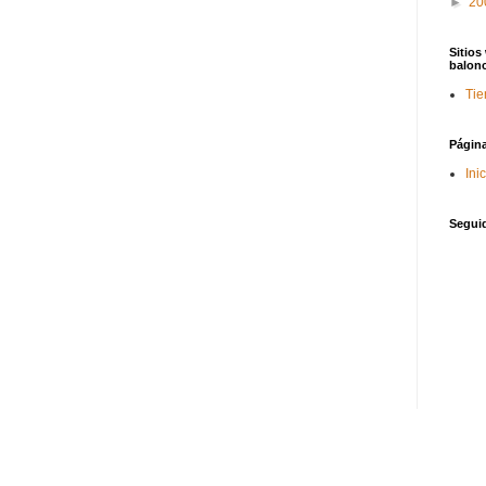
►
20
Sitios
balon
Tie
Págin
Ini
Segui