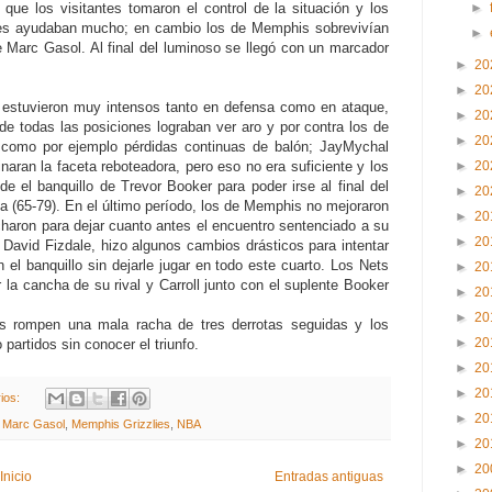
 que los visitantes tomaron el control de la situación y los
►
r les ayudaban mucho; en cambio los de Memphis sobrevivían
►
e Marc Gasol. Al final del luminoso se llegó con un marcador
►
20
►
20
n estuvieron muy intensos tanto en defensa como en ataque,
►
20
e todas las posiciones lograban ver aro y por contra los de
►
20
como por ejemplo pérdidas continuas de balón; JayMychal
naran la faceta reboteadora, pero eso no era suficiente y los
►
20
e el banquillo de Trevor Booker para poder irse al final del
►
20
ja (65-79). En el último período, los de Memphis no mejoraron
►
20
haron para dejar cuanto antes el encuentro sentenciado a su
►
20
, David Fizdale, hizo algunos cambios drásticos para intentar
 el banquillo sin dejarle jugar en todo este cuarto. Los Nets
►
20
a cancha de su rival y Carroll junto con el suplente Booker
►
20
►
20
ts rompen una mala racha de tres derrotas seguidas y los
►
20
artidos sin conocer el triunfo.
►
20
►
20
ios:
►
20
,
Marc Gasol
,
Memphis Grizzlies
,
NBA
►
20
►
20
Inicio
Entradas antiguas