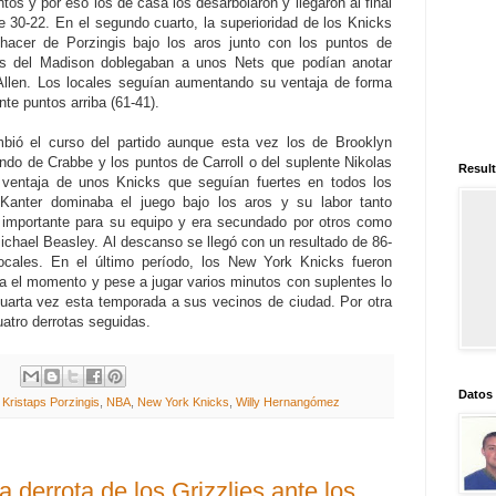
s y por eso los de casa los desarbolaron y llegaron al final
 30-22. En el segundo cuarto, la superioridad de los Knicks
hacer de Porzingis bajo los aros junto con los puntos de
os del Madison doblegaban a unos Nets que podían anotar
 Allen. Los locales seguían aumentando su ventaja de forma
nte puntos arriba (61-41).
bió el curso del partido aunque esta vez los de Brooklyn
do de Crabbe y los puntos de Carroll o del suplente Nikolas
Result
a ventaja de unos Knicks que seguían fuertes en todos los
Kanter dominaba el juego bajo los aros y su labor tanto
importante para su equipo y era secundado por otros como
Michael Beasley. Al descanso se llegó con un resultado de 86-
ocales. En el último período, los New York Knicks fueron
a el momento y pese a jugar varios minutos con suplentes lo
cuarta vez esta temporada a sus vecinos de ciudad. Por otra
atro derrotas seguidas.
Datos
,
Kristaps Porzingis
,
NBA
,
New York Knicks
,
Willy Hernangómez
a derrota de los Grizzlies ante los