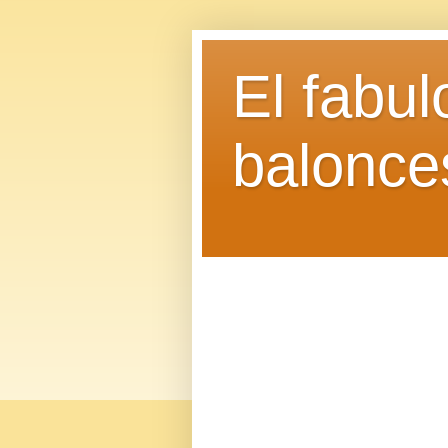
El fabu
balonce