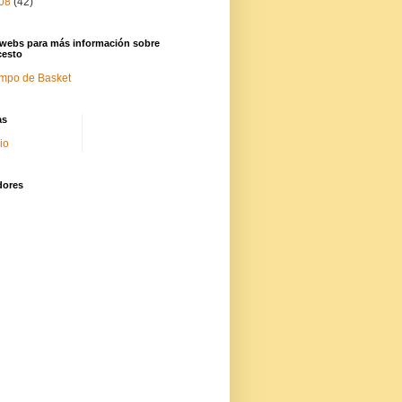
08
(42)
 webs para más información sobre
cesto
mpo de Basket
as
cio
dores