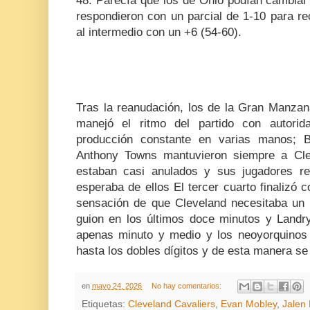
48. Parecía que los de Ohio podían cambiar
respondieron con un parcial de 1-10 para re
al intermedio con un +6 (
54-60).
Tras la reanudación, los de la Gran Manzan
manejó el ritmo del partido con autorid
producción constante en varias manos; 
Anthony Towns
mantuvieron siempre a Cle
estaban casi anulados y sus jugadores r
esperaba de ellos El tercer cuarto finalizó
sensación de que Cleveland necesitaba un 
guion en los últimos doce minutos y Landry
apenas minuto y medio y los neoyorquinos
hasta los dobles dígitos y de esta manera se c
en
mayo 24, 2026
No hay comentarios:
Etiquetas:
Cleveland Cavaliers
,
Evan Mobley
,
Jalen