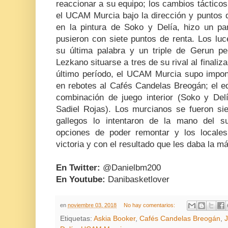
reaccionar a su equipo; los cambios tácticos
el UCAM Murcia bajo la dirección y puntos d
en la pintura de Soko y Delía, hizo un pa
pusieron con siete puntos de renta. Los lu
su última palabra y un triple de Gerun pe
Lezkano situarse a tres de su rival al finaliza
último período, el UCAM Murcia supo impone
en rebotes al Cafés Candelas Breogán; el e
combinación de juego interior (Soko y Delí
Sadiel Rojas). Los murcianos se fueron sie
gallegos lo intentaron de la mano del s
opciones de poder remontar y los locales
victoria y con el resultado que les daba la m
En Twitter:
@Danielbm200
En Youtube:
Danibasketlover
en
noviembre 03, 2018
No hay comentarios:
Etiquetas:
Askia Booker
,
Cafés Candelas Breogán
,