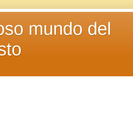
loso mundo del
sto