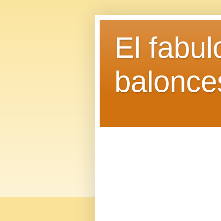
El fabu
balonce