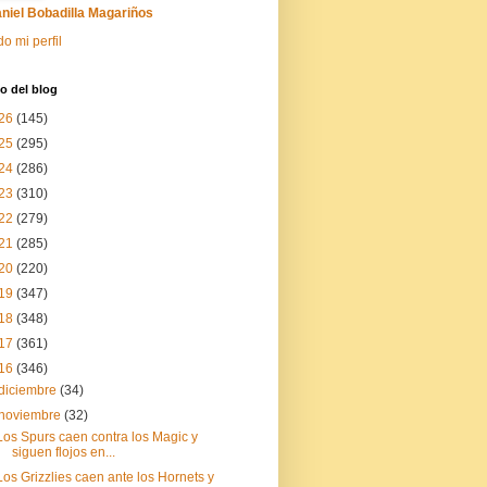
niel Bobadilla Magariños
do mi perfil
o del blog
26
(145)
25
(295)
24
(286)
23
(310)
22
(279)
21
(285)
20
(220)
19
(347)
18
(348)
17
(361)
16
(346)
diciembre
(34)
noviembre
(32)
Los Spurs caen contra los Magic y
siguen flojos en...
Los Grizzlies caen ante los Hornets y