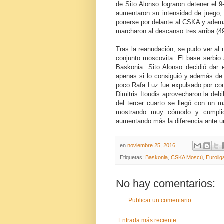
de Sito Alonso lograron detener el 9
aumentaron su intensidad de juego; u
ponerse por delante al CSKA y además
marcharon al descanso tres arriba (49
Tras la reanudación, se pudo ver al 
conjunto moscovita. El base serbio 
Baskonia. Sito Alonso decidió dar 
apenas si lo consiguió y además de 
poco Rafa Luz fue expulsado por co
Dimitris Itoudis aprovecharon la debi
del tercer cuarto se llegó con un 
mostrando muy cómodo y cumplió
aumentando más la diferencia ante u
en
noviembre 25, 2016
Etiquetas:
Baskonia
,
CSKA Moscú
,
Eurolig
No hay comentarios:
Publicar un comentario
Entrada más reciente