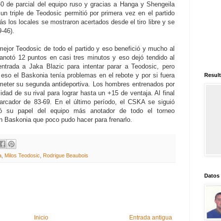
-0 de parcial del equipo ruso y gracias a Hanga y Shengeila
n triple de Teodosic permitió por primera vez en el partido
 los locales se mostraron acertados desde el tiro libre y se
-46).
mejor Teodosic de todo el partido y eso benefició y mucho al
anotó 12 puntos en casi tres minutos y eso dejó tendido al
entrada a Jaka Blazic para intentar parar a Teodosic, pero
eso el Baskonia tenía problemas en el rebote y por si fuera
Result
meter su segunda antideportiva. Los hombres entrenados por
lidad de su rival para lograr hasta un +15 de ventaja. Al final
marcador de 83-69. En el último período, el CSKA se siguió
 su papel del equipo más anotador de todo el torneo
n Baskonia que poco pudo hacer para frenarlo.
a
,
Milos Teodosic
,
Rodrigue Beaubois
Datos
Inicio
Entrada antigua