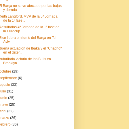
El Barça no se ve afectado por las bajas
y derrota...
Keith Langford, MVP de la 5ª Jornada
de la 1ª fase...
Resultados 4ª Jornada de la 1ª fase de
la Eurocup
Rice lidera el triunfo del Barça en Tel
Aviv
Buena actuación de Ibaka y el "Chacho"
en el Sixer...
Autoritaria victoria de los Bulls en
Brooklyn
octubre
(29)
septiembre
(6)
agosto
(33)
julio
(31)
junio
(25)
mayo
(28)
abril
(32)
marzo
(26)
febrero
(36)