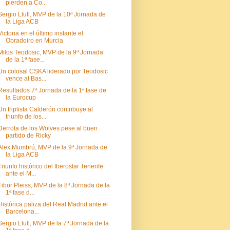
pierden a Co...
Sergio Llull, MVP de la 10ª Jornada de
la Liga ACB
Victoria en el último instante el
Obradoiro en Murcia
Milos Teodosic, MVP de la 9ª Jornada
de la 1ª fase...
Un colosal CSKA liderado por Teodosic
vence al Bas...
Resultados 7ª Jornada de la 1ª fase de
la Eurocup
Un triplista Calderón contribuye al
triunfo de los...
Derrota de los Wolves pese al buen
partido de Ricky
Alex Mumbrú, MVP de la 9ª Jornada de
la Liga ACB
Triunfo histórico del Iberostar Tenerife
ante el M...
Tibor Pleiss, MVP de la 8ª Jornada de la
1ª fase d...
Histórica paliza del Real Madrid ante el
Barcelona...
Sergio Llull, MVP de la 7ª Jornada de la