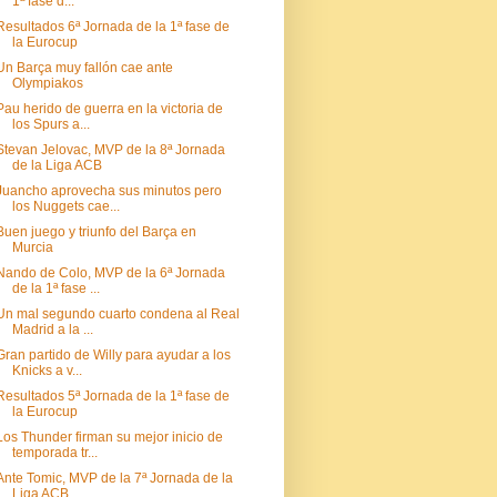
1ª fase d...
Resultados 6ª Jornada de la 1ª fase de
la Eurocup
Un Barça muy fallón cae ante
Olympiakos
Pau herido de guerra en la victoria de
los Spurs a...
Stevan Jelovac, MVP de la 8ª Jornada
de la Liga ACB
Juancho aprovecha sus minutos pero
los Nuggets cae...
Buen juego y triunfo del Barça en
Murcia
Nando de Colo, MVP de la 6ª Jornada
de la 1ª fase ...
Un mal segundo cuarto condena al Real
Madrid a la ...
Gran partido de Willy para ayudar a los
Knicks a v...
Resultados 5ª Jornada de la 1ª fase de
la Eurocup
Los Thunder firman su mejor inicio de
temporada tr...
Ante Tomic, MVP de la 7ª Jornada de la
Liga ACB