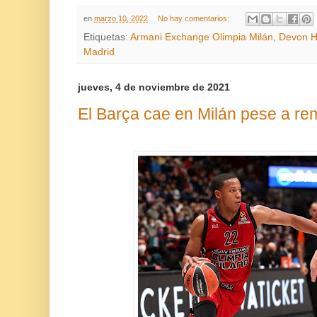
en
marzo 10, 2022
No hay comentarios:
Etiquetas:
Armani Exchange Olimpia Milán
,
Devon H
Madrid
jueves, 4 de noviembre de 2021
El Barça cae en Milán pese a re