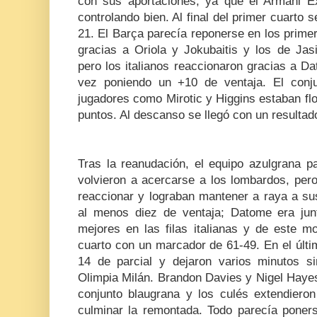
con sus aportaciones, ya que el Armani E
controlando bien. Al final del primer cuarto 
21. El Barça parecía reponerse en los prime
gracias a Oriola y Jokubaitis y los de Jas
pero los italianos reaccionaron gracias a D
vez poniendo un +10 de ventaja. El conj
jugadores como Mirotic y Higgins estaban fl
puntos. Al descanso se llegó con un resultad
Tras la reanudación, el equipo azulgrana pa
volvieron a acercarse a los lombardos, per
reaccionar y lograban mantener a raya a su
al menos diez de ventaja; Datome era jun
mejores en las filas italianas y de este mo
cuarto con un marcador de 61-49. En el últi
14 de parcial y dejaron varios minutos s
Olimpia Milán. Brandon Davies y Nigel Hayes
conjunto blaugrana y los culés extendieron
culminar la remontada. Todo parecía poners