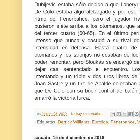
Dubljevic estaba sólo debido a que Laberyr
De Colo estaba algo aletargado y por eso l
ritmo del Fenerbahce, pero el jugador f
pusieron siete arriba a los otomanos, que a
del tercer cuarto (60-65). En el último pe
intenso que nunca y castigó a su rival de
intensidad en defensa. Hasta cuatro de 
otomanos y los taronjas no cesaban de luch
poder remontar, pero Sloukas se encargó de
dejar casi sentenciado el encuentro. Lo
intentando y un triple y dos tiros libres de 
Joan Sastre y un tiro de Abalde colocaban a
que De Colo con su buen control de balón y 
amarró la victoria turca.
en
febrero 28, 2020
No hay comentarios:
Etiquetas:
Derrick Williams
,
Euroliga
,
Fenerbahce
,
V
sábado, 15 de diciembre de 2018