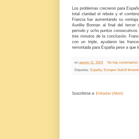
Los problemas crecieron para España
total claridad el rebote y el comb
Francia fue aumentando su ventaja 
Aurélie Bonnan al final del tercer
período y ocho puntos consecutivos 
tres minutos de la conclusión. Fran
con un triple, ayudaron las france
remontada para España pese a que luc
en
agosto 11, 2024
No hay comentarios
Etiquetas:
España
,
Europeo Sub18 femeni
Suscribirse a:
Entradas (Atom)