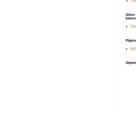
►
20
Sitios
balon
Tie
Págin
Ini
Segui