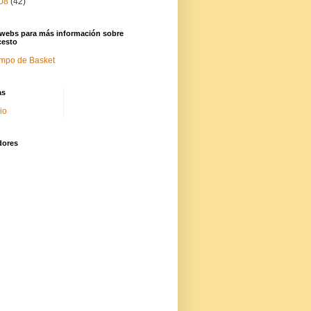
08
(42)
 webs para más información sobre
cesto
mpo de Basket
as
cio
dores