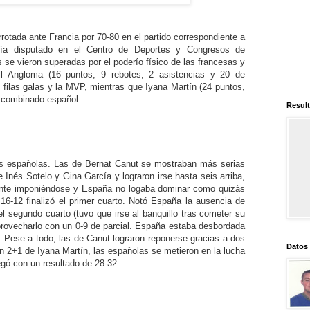
tada ante Francia por 70-80 en el partido correspondiente a
oría disputado en el Centro de Deportes y Congresos de
 se vieron superadas por el poderío físico de las francesas y
ll Angloma (16 puntos, 9 rebotes, 2 asistencias y 20 de
s filas galas y la MVP, mientras que Iyana Martín (24 puntos,
el combinado español.
Result
 las españolas. Las de Bernat Canut se mostraban más serias
 Inés Sotelo y Gina García y lograron irse hasta seis arriba,
ente imponiéndose y España no logaba dominar como quizás
16-12 finalizó el primer cuarto. Notó España la ausencia de
 segundo cuarto (tuvo que irse al banquillo tras cometer su
provecharlo con un 0-9 de parcial. España estaba desbordada
 Pese a todo, las de Canut lograron reponerse gracias a dos
Datos
n 2+1 de Iyana Martín, las españolas se metieron en la lucha
legó con un resultado de 28-32.