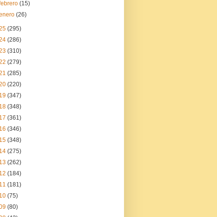
febrero
(15)
enero
(26)
25
(295)
24
(286)
23
(310)
22
(279)
21
(285)
20
(220)
19
(347)
18
(348)
17
(361)
16
(346)
15
(348)
14
(275)
13
(262)
12
(184)
11
(181)
10
(75)
09
(80)