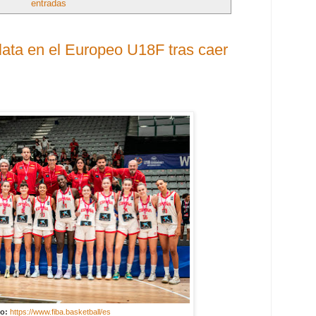
entradas
lata en el Europeo U18F tras caer
o:
https://www.fiba.basketball/es