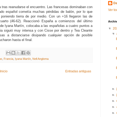
Da
 tras reanudarse el encuentro. Las francesas dominaban con
Ver to
inado español cometía muchas pérdidas de balón, por lo que
poniendo tierra de por medio. Con un +16 llegaron las de
 cuarto (46-62). Reaccionó España a comienzos del último
Archiv
de Iyana Martín, colocaba a las españolas a cuatro puntos a
▼
20
cia siguió muy intensa y con Cisse por dentro y Tea Cleante
▼
sas a distanciarse disipando cualquier opción de posible
haron hasta el final.
:
no
,
Francia
,
Iyana Martín
,
Nell Angloma
Inicio
Entradas antiguas
►
►
►
►
►