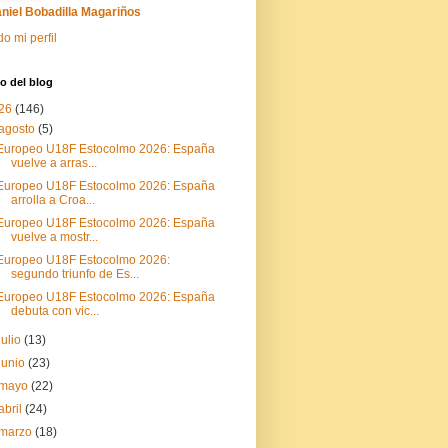
niel Bobadilla Magariños
do mi perfil
o del blog
26
(146)
agosto
(5)
Europeo U18F Estocolmo 2026: España
vuelve a arras...
Europeo U18F Estocolmo 2026: España
arrolla a Croa...
Europeo U18F Estocolmo 2026: España
vuelve a mostr...
Europeo U18F Estocolmo 2026:
segundo triunfo de Es...
Europeo U18F Estocolmo 2026: España
debuta con vic...
julio
(13)
junio
(23)
mayo
(22)
abril
(24)
marzo
(18)