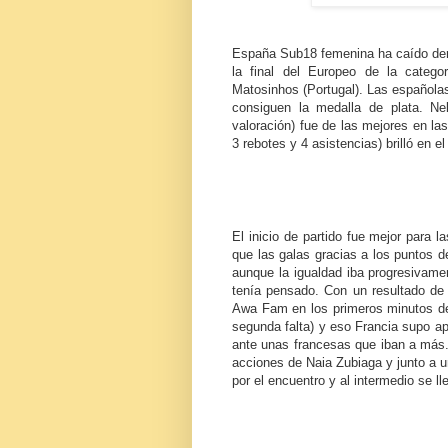
España Sub18 femenina ha caído derro
la final del Europeo de la categ
Matosinhos (Portugal). Las españolas
consiguen la medalla de plata. Ne
valoración) fue de las mejores en la
3 rebotes y 4 asistencias) brilló en 
El inicio de partido fue mejor para
que las galas gracias a los puntos de
aunque la igualdad iba progresivam
tenía pensado. Con un resultado de 
Awa Fam en los primeros minutos del
segunda falta) y eso Francia supo a
ante unas francesas que iban a más.
acciones de Naia Zubiaga y junto a u
por el encuentro y al intermedio se l