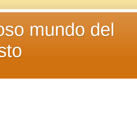
loso mundo del
sto