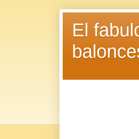
El fabu
balonce