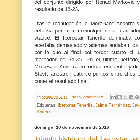
del conjunto dirigido por Nenad Markovic 
resultado de 18-23.
Tras la reanudación, el MoraBanc Andorra s
defensa pero iba a remolque en el marcado
ataque. El Iberostar Tenerife dominaba c
acertaba demasiado y además andaban los ca
por lo que al final del tercer cuarto el l
marcador de 34-35. En el último período,
MoraBanc Andorra en todo el encuentro y de
Stevic anotaron catorce puntos entre ellos pa
poner el resultado final.
en
octubre 29, 2017
No hay comentarios:
Etiquetas:
Iberostar Tenerife
,
Jaime Fernández
,
Jav
Andorra
domingo, 20 de noviembre de 2016
Triunfo histórico del Iberostar Te