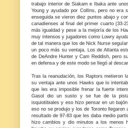
trabajo interior de Siakam e Ibaka ante u
Young y ayudado por Collins, pero no era su
enseguida se vieron diez puntos abajo y con
canadienses al final del primer cuarto (33-
más igualdad y pese a la mejoría de los Ha
muy intensos y jugadores como Lowry ayud
de tal manera que los de Nick Nurse seguían
un poco más su ventaja. Los de Atlanta est
de DeAndre Hunter y Cam Reddish, pero su 
en defensa y de este modo se llegó al desc
Tras la reanudación, los Raptors metieron l
su ventaja ante unos Hawks que lo intenta
que les era imposible frenar la fuerte int
Gasol dio un susto y se fue de la pist
isquiotibiales y eso hizo pensar en un bajó
eso no se produjo y los de Toronto llegaron a
resultado de 97-83 que les daba medio parti
hizo cambios y dio minutos a los menos ha