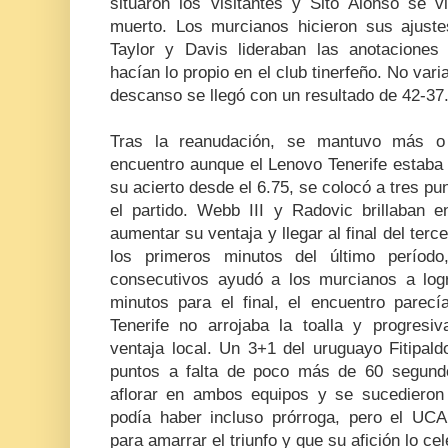
situaron los visitantes y Sito Alonso se v
muerto. Los murcianos hicieron sus ajustes
Taylor y Davis lideraban las anotaciones
hacían lo propio en el club tinerfeño. No vari
descanso se llegó con un resultado de 42-37
Tras la reanudación, se mantuvo más 
encuentro aunque el Lenovo Tenerife estaba
su acierto desde el 6.75, se colocó a tres pu
el partido. Webb III y Radovic brillaban
aumentar su ventaja y llegar al final del terc
los primeros minutos del último período
consecutivos ayudó a los murcianos a log
minutos para el final, el encuentro parec
Tenerife no arrojaba la toalla y progres
ventaja local. Un 3+1 del uruguayo Fitipald
puntos a falta de poco más de 60 segund
aflorar en ambos equipos y se sucedieron
podía haber incluso prórroga, pero el UC
para amarrar el triunfo y que su afición lo cel