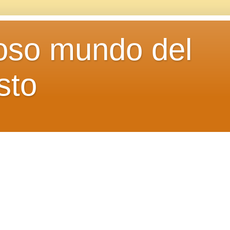
loso mundo del
sto