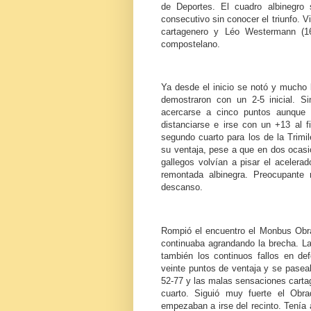
de Deportes. El cuadro albinegro
consecutivo sin conocer el triunfo. V
cartagenero y Léo Westermann (16
compostelano.
Ya desde el inicio se notó y mucho l
demostraron con un 2-5 inicial. 
acercarse a cinco puntos aunque
distanciarse e irse con un +13 al fi
segundo cuarto para los de la Trim
su ventaja, pese a que en dos ocasio
gallegos volvían a pisar el acelerad
remontada albinegra. Preocupante 
descanso.
Rompió el encuentro el Monbus Obra
continuaba agrandando la brecha. 
también los continuos fallos en d
veinte puntos de ventaja y se pasea
52-77 y las malas sensaciones cartag
cuarto. Siguió muy fuerte el Obra
empezaban a irse del recinto. Tenía a