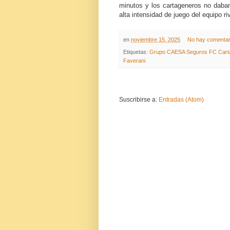
minutos y los cartageneros no daban 
alta intensidad de juego del equipo riv
en
noviembre 15, 2025
No hay comentar
Etiquetas:
Grupo CAESA Seguros FC Cart
Faverani
Suscribirse a:
Entradas (Atom)