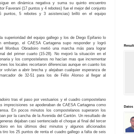
 sigue en dinámica negativa y suma su quinto encuentro
itor Faverani (17 puntos y 4 rebotes) fue el mejor del conjunto
 puntos, 5 rebotes y 3 asistencias) brilló en el equipo
a superioridad del equipo gallego y los de Diego Epifanio lo
Sin embargo, el CAESA Cartagena supo responder y logró
Result
 el Monbus Obradoiro metió una marcha más para lograr
nal del primer cuarto (15-28). No mejoró la situación en el
ilenaria y los compostelanos no hacían mas que incrementar
nes los locales recortaron diferencias aunque en cuanto los
or volvían a abrir brecha y alejaban cualquier esperanza de
marcador de 32-51 para los de Félix Alonso al llegar al
doiro tras el paso por vestuarios y el cuadro compostelano
Las imprecisiones se apoderaban de CAESA Cartagena como
Datos
efensa. En pocos minutos los compostelanos superaron los
ban por la cancha de la Avenida del Cantón. Un resultado de
eneras dejaban casi sentenciado el choque al final del tercer
doiro en los últimos diez minutos y algunos aficionados
 tiro los 25 puntos de renta el cuadro gallego a falta de seis