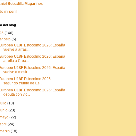
niel Bobadilla Magariños
do mi perfil
o del blog
26
(146)
agosto
(5)
Europeo U18F Estocolmo 2026: España
vuelve a arras...
Europeo U18F Estocolmo 2026: España
arrolla a Croa...
Europeo U18F Estocolmo 2026: España
vuelve a mostr...
Europeo U18F Estocolmo 2026:
segundo triunfo de Es...
Europeo U18F Estocolmo 2026: España
debuta con vic...
julio
(13)
junio
(23)
mayo
(22)
abril
(24)
marzo
(18)