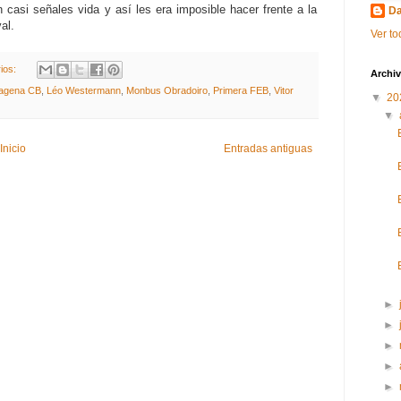
casi señales vida y así les era imposible hacer frente a la
Da
al.
Ver to
ios:
Archiv
agena CB
,
Léo Westermann
,
Monbus Obradoiro
,
Primera FEB
,
Vitor
▼
20
▼
Inicio
Entradas antiguas
►
►
►
►
►