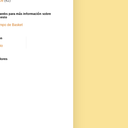
08
(42)
 webs para más información sobre
cesto
mpo de Basket
as
cio
dores