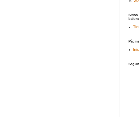
►
20
Sitios
balon
Tie
Págin
Ini
Segui