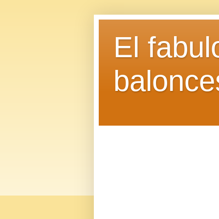
El fabu
balonce