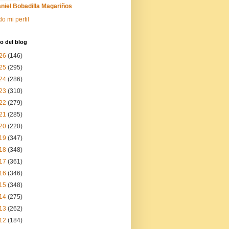
niel Bobadilla Magariños
do mi perfil
o del blog
26
(146)
25
(295)
24
(286)
23
(310)
22
(279)
21
(285)
20
(220)
19
(347)
18
(348)
17
(361)
16
(346)
15
(348)
14
(275)
13
(262)
12
(184)