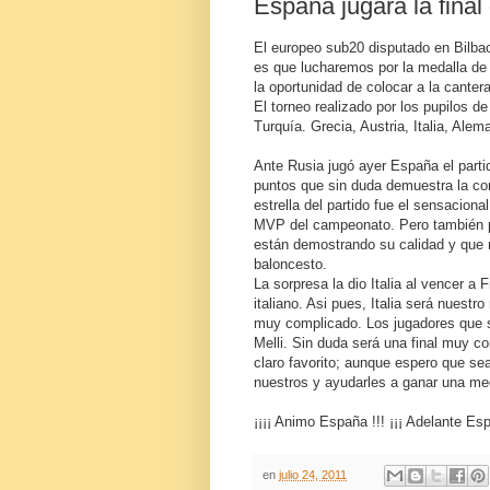
España jugará la final
El europeo sub20 disputado en Bilbao
es que lucharemos por la medalla de 
la oportunidad de colocar a la canter
El torneo realizado por los pupilos d
Turquía. Grecia, Austria, Italia, Ale
Ante Rusia jugó ayer España el partid
puntos que sin duda demuestra la con
estrella del partido fue el sensacion
MVP del campeonato. Pero también p
están demostrando su calidad y que 
baloncesto.
La sorpresa la dio Italia al vencer a F
italiano. Asi pues, Italia será nuestr
muy complicado. Los jugadores que s
Melli. Sin duda será una final muy c
claro favorito; aunque espero que sea
nuestros y ayudarles a ganar una me
¡¡¡¡ Animo España !!! ¡¡¡ Adelante Esp
en
julio 24, 2011