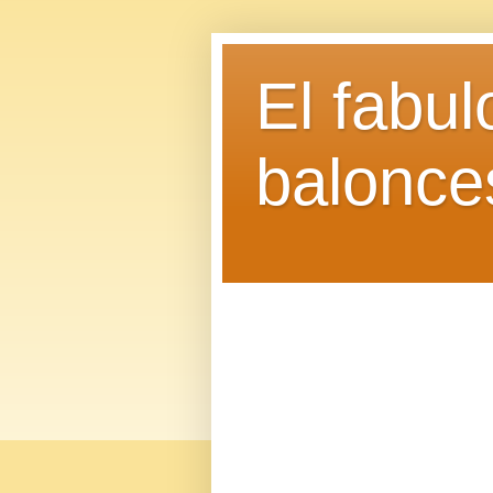
El fabu
balonce