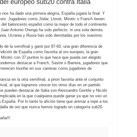
 del europeo sub20 contra Italia
 nos ha dado una primera alegría, España jugará la final. Y
oro. Jugadores como Jódar, Llovet, Mirotic o Franch tienen
a del baloncesto español como la mejor de todo el continente.
e Juan Antonio Orenga ha sido perfecto: ni una sola derrota.
mania, Ucrania y Rusia han sido derrotadas por los nuestros.
o de la semifinal y ganó por 87-60, una gran diferencia de
dición de España como favorita al oro europeo; la gran
al Mirotic con 37 puntos lo que hace que pueda ser elegido
odemos destacar a Franch, Sastre o Barrera, jugadores que
merecen triunfar en sus carreras como jugadores de
rancia en la otra semifinal, a priori favorita ante el conjunto
o rival, al que logramos vencer los otros días en un partido
e pueden destacar de Italia son Alessandro Gentile y Nicoló
omplicada en la que cualquiera puede ganar ya que no veo un
 España. Por lo tanto la afición tiene que animar a tope a los
dalla de oro que nunca hemos logrado en categoría sub20.
aña!!!