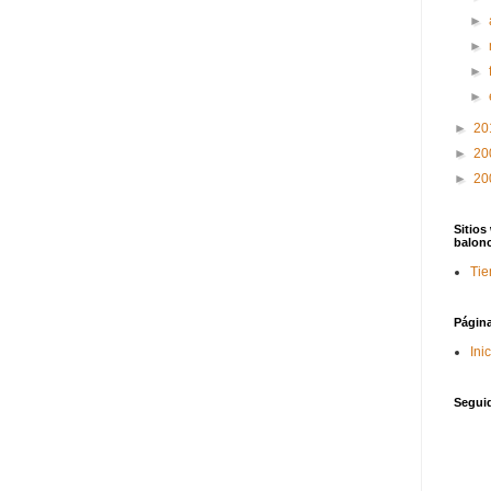
►
►
►
►
►
20
►
20
►
20
Sitios
balon
Tie
Págin
Ini
Segui