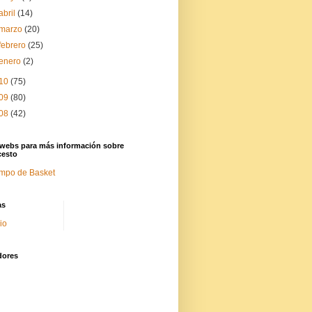
abril
(14)
marzo
(20)
febrero
(25)
enero
(2)
10
(75)
09
(80)
08
(42)
 webs para más información sobre
cesto
mpo de Basket
as
cio
dores