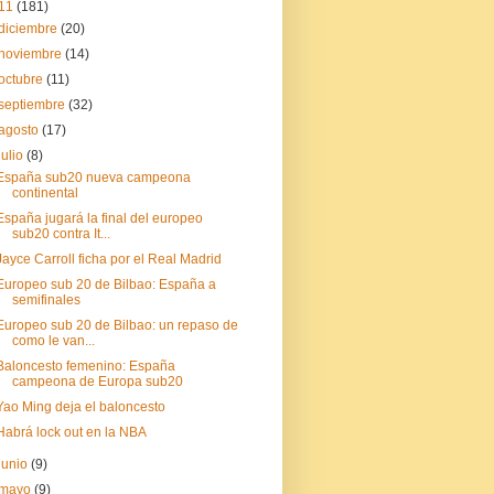
11
(181)
diciembre
(20)
noviembre
(14)
octubre
(11)
septiembre
(32)
agosto
(17)
julio
(8)
España sub20 nueva campeona
continental
España jugará la final del europeo
sub20 contra It...
Jayce Carroll ficha por el Real Madrid
Europeo sub 20 de Bilbao: España a
semifinales
Europeo sub 20 de Bilbao: un repaso de
como le van...
Baloncesto femenino: España
campeona de Europa sub20
Yao Ming deja el baloncesto
Habrá lock out en la NBA
junio
(9)
mayo
(9)