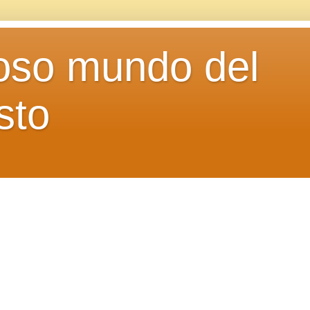
loso mundo del
sto