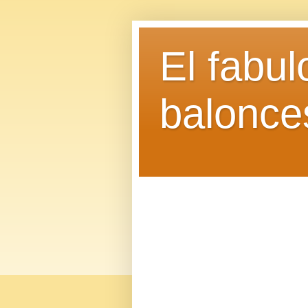
El fabu
balonce