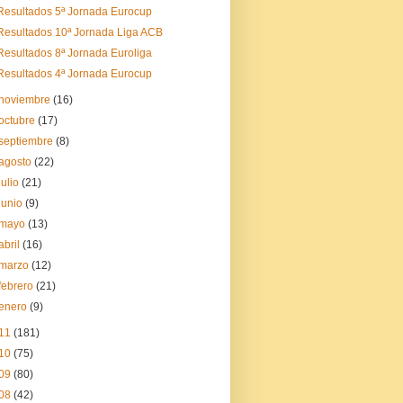
Resultados 5ª Jornada Eurocup
Resultados 10ª Jornada Liga ACB
Resultados 8ª Jornada Euroliga
Resultados 4ª Jornada Eurocup
noviembre
(16)
octubre
(17)
septiembre
(8)
agosto
(22)
julio
(21)
junio
(9)
mayo
(13)
abril
(16)
marzo
(12)
febrero
(21)
enero
(9)
11
(181)
10
(75)
09
(80)
08
(42)