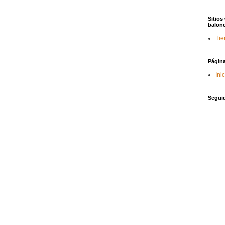
Sitios
balon
Tie
Págin
Ini
Segui