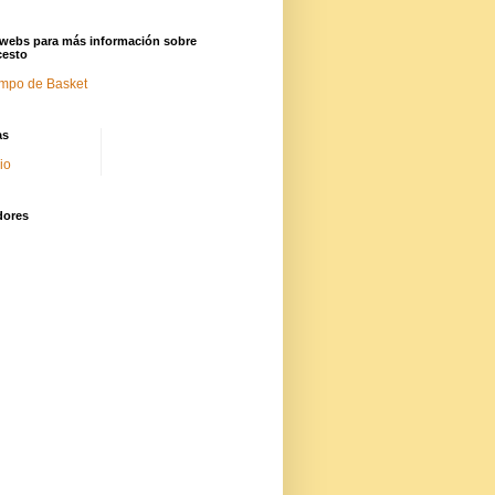
 webs para más información sobre
cesto
mpo de Basket
as
cio
dores