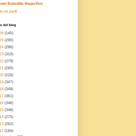
niel Bobadilla Magariños
do mi perfil
o del blog
26
(145)
25
(295)
24
(286)
23
(310)
22
(279)
21
(285)
20
(220)
19
(347)
18
(348)
17
(361)
16
(346)
15
(348)
14
(275)
13
(262)
12
(184)