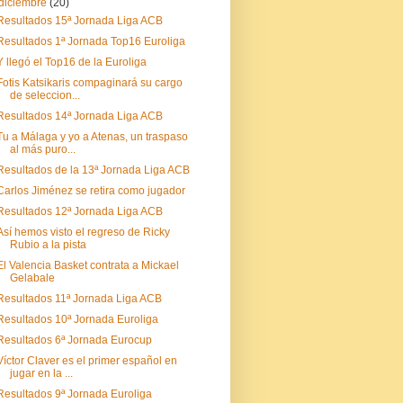
diciembre
(20)
Resultados 15ª Jornada Liga ACB
Resultados 1ª Jornada Top16 Euroliga
Y llegó el Top16 de la Euroliga
Fotis Katsikaris compaginará su cargo
de seleccion...
Resultados 14ª Jornada Liga ACB
Tu a Málaga y yo a Atenas, un traspaso
al más puro...
Resultados de la 13ª Jornada Liga ACB
Carlos Jiménez se retira como jugador
Resultados 12ª Jornada Liga ACB
Así hemos visto el regreso de Ricky
Rubio a la pista
El Valencia Basket contrata a Mickael
Gelabale
Resultados 11ª Jornada Liga ACB
Resultados 10ª Jornada Euroliga
Resultados 6ª Jornada Eurocup
Víctor Claver es el primer español en
jugar en la ...
Resultados 9ª Jornada Euroliga