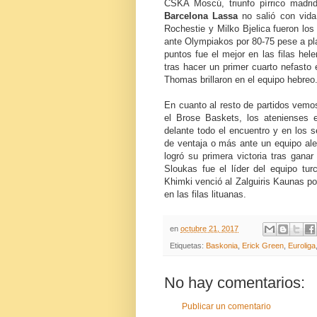
CSKA Moscú, triunfo pírrico madri
Barcelona Lassa
no salió con vida 
Rochestie y Milko Bjelica fueron los 
ante Olympiakos por 80-75 pese a pla
puntos fue el mejor en las filas hel
tras hacer un primer cuarto nefasto 
Thomas brillaron en el equipo hebreo
En cuanto al resto de partidos vemos
el Brose Baskets, los atenienses e
delante todo el encuentro y en los 
de ventaja o más ante un equipo al
logró su primera victoria tras gana
Sloukas fue el líder del equipo tu
Khimki venció al Zalguiris Kaunas po
en las filas lituanas.
en
octubre 21, 2017
Etiquetas:
Baskonia
,
Erick Green
,
Euroliga
No hay comentarios:
Publicar un comentario