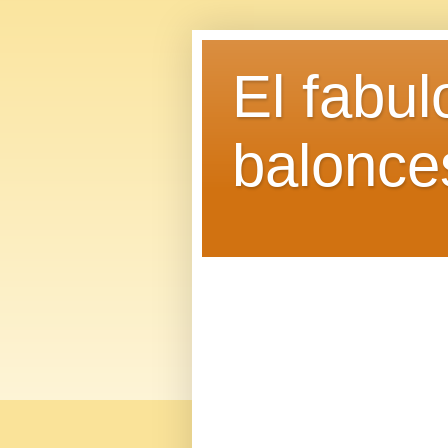
El fabu
balonce