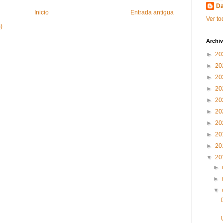
Da
Inicio
Entrada antigua
Ver to
)
Archiv
►
20
►
20
►
20
►
20
►
20
►
20
►
20
►
20
►
20
▼
20
►
►
▼