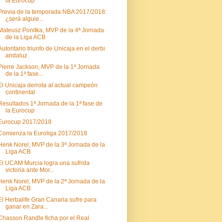
la Eurocup
Previa de la temporada NBA 2017/2018:
¿será alguie...
Mateusz Ponitka, MVP de la 4ª Jornada
de la Liga ACB
Autoritario triunfo de Unicaja en el derbi
andaluz
Pierre Jackson, MVP de la 1ª Jornada
de la 1ª fase...
El Unicaja derrota al actual campeón
continental
Resultados 1ª Jornada de la 1ª fase de
la Eurocup
Eurocup 2017/2018
Comienza la Euroliga 2017/2018
Henk Norel, MVP de la 3ª Jornada de la
Liga ACB
El UCAM Murcia logra una sufrida
victoria ante Mor...
Henk Norel, MVP de la 2ª Jornada de la
Liga ACB
El Herbalife Gran Canaria sufre para
ganar en Zara...
Chasson Randle ficha por el Real