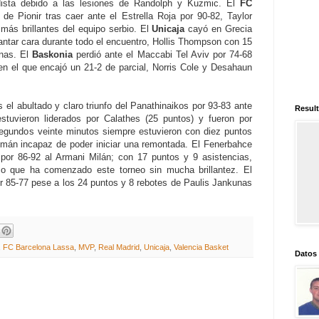
dista debido a las lesiones de Randolph y Kuzmic. El
FC
de Pionir tras caer ante el Estrella Roja por 90-82, Taylor
más brillantes del equipo serbio. El
Unicaja
cayó en Grecia
ntar cara durante todo el encuentro, Hollis Thompson con 15
enas. El
Baskonia
perdió ante el Maccabi Tel Aviv por 74-68
en el que encajó un 21-2 de parcial, Norris Cole y Desahaun
.
 el abultado y claro triunfo del Panathinaikos por 93-83 ante
Result
stuvieron liderados por Calathes (25 puntos) y fueron por
segundos veinte minutos siempre estuvieron con diez puntos
emán incapaz de poder iniciar una remontada. El Fenerbahce
r por 86-92 al Armani Milán; con 17 puntos y 9 asistencias,
rco que ha comenzado este torneo sin mucha brillantez. El
r 85-77 pese a los 24 puntos y 8 rebotes de Paulis Jankunas
,
FC Barcelona Lassa
,
MVP
,
Real Madrid
,
Unicaja
,
Valencia Basket
Datos