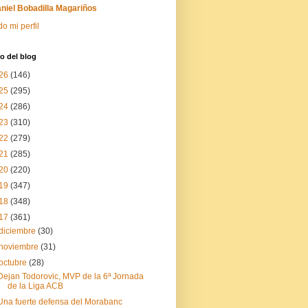
niel Bobadilla Magariños
do mi perfil
o del blog
26
(146)
25
(295)
24
(286)
23
(310)
22
(279)
21
(285)
20
(220)
19
(347)
18
(348)
17
(361)
diciembre
(30)
noviembre
(31)
octubre
(28)
Dejan Todorovic, MVP de la 6ª Jornada
de la Liga ACB
Una fuerte defensa del Morabanc