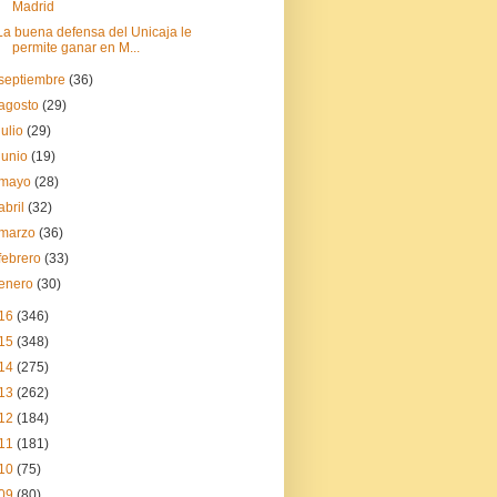
Madrid
La buena defensa del Unicaja le
permite ganar en M...
septiembre
(36)
agosto
(29)
julio
(29)
junio
(19)
mayo
(28)
abril
(32)
marzo
(36)
febrero
(33)
enero
(30)
16
(346)
15
(348)
14
(275)
13
(262)
12
(184)
11
(181)
10
(75)
09
(80)