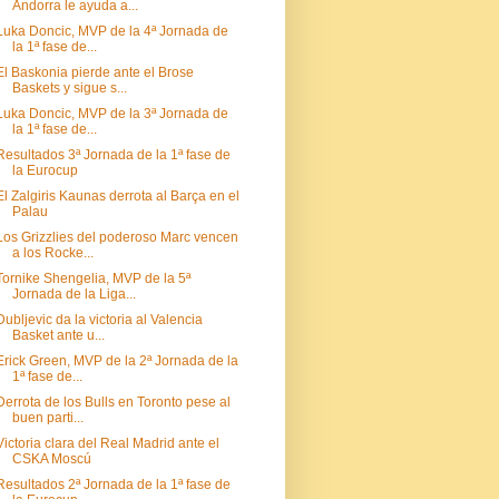
Andorra le ayuda a...
Luka Doncic, MVP de la 4ª Jornada de
la 1ª fase de...
El Baskonia pierde ante el Brose
Baskets y sigue s...
Luka Doncic, MVP de la 3ª Jornada de
la 1ª fase de...
Resultados 3ª Jornada de la 1ª fase de
la Eurocup
El Zalgiris Kaunas derrota al Barça en el
Palau
Los Grizzlies del poderoso Marc vencen
a los Rocke...
Tornike Shengelia, MVP de la 5ª
Jornada de la Liga...
Dubljevic da la victoria al Valencia
Basket ante u...
Erick Green, MVP de la 2ª Jornada de la
1ª fase de...
Derrota de los Bulls en Toronto pese al
buen parti...
Victoria clara del Real Madrid ante el
CSKA Moscú
Resultados 2ª Jornada de la 1ª fase de