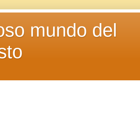
loso mundo del
sto