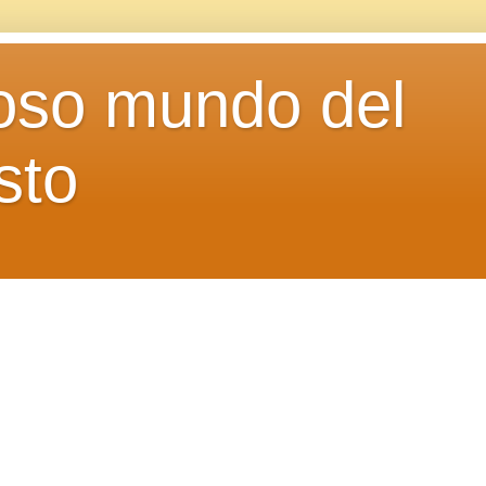
loso mundo del
sto