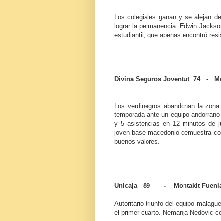
Los colegiales ganan y se alejan del
lograr la permanencia. Edwin Jackson
estudiantil, que apenas encontró res
Divina Seguros Joventut 74 - M
Los verdinegros abandonan la zona b
temporada ante un equipo andorrano a
y 5 asistencias en 12 minutos de j
joven base macedonio demuestra con
buenos valores.
Unicaja 89 - Montakit Fuenla
Autoritario triunfo del equipo malagu
el primer cuarto. Nemanja Nedovic con