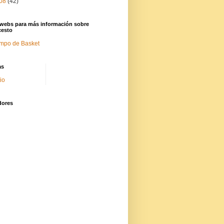
08
(42)
 webs para más información sobre
cesto
mpo de Basket
as
cio
dores