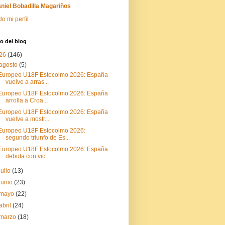
niel Bobadilla Magariños
do mi perfil
o del blog
26
(146)
agosto
(5)
Europeo U18F Estocolmo 2026: España
vuelve a arras...
Europeo U18F Estocolmo 2026: España
arrolla a Croa...
Europeo U18F Estocolmo 2026: España
vuelve a mostr...
Europeo U18F Estocolmo 2026:
segundo triunfo de Es...
Europeo U18F Estocolmo 2026: España
debuta con vic...
julio
(13)
junio
(23)
mayo
(22)
abril
(24)
marzo
(18)