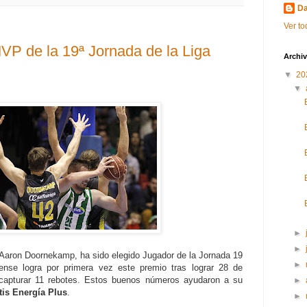
Da
Ver to
P de la 19ª Jornada de la Liga
Archiv
▼
20
▼
►
►
 Aaron Doornekamp, ha sido elegido Jugador de la Jornada 19
►
ense logra por primera vez este premio tras lograr 28 de
 capturar 11 rebotes. Estos buenos números ayudaron a su
►
tis Energía Plus
.
►