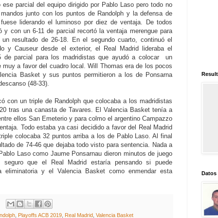
ó ese parcial del equipo dirigido por Pablo Laso pero todo no
mandos junto con los puntos de Randolph y la defensa de
fuese liderando el luminoso por diez de ventaja. De todos
 y con un 6-11 de parcial recortó la ventaja merengue para
on un resultado de 26-18. En el segundo cuarto, continuó el
o y Causeur desde el exterior, el Real Madrid lideraba el
5 de parcial para los madridistas que ayudó a colocar un
 muy a favor del cuadro local. Will Thomas era de los pocos
alencia Basket y sus puntos permitieron a los de Ponsarna
Result
 descanso (48-33).
ncó con un triple de Randolph que colocaba a los madridistas
 20 tras una canasta de Tavares. El Valencia Basket tenía a
entre ellos San Emeterio y para colmo el argentino Campazzo
ntaja. Todo estaba ya casi decidido a favor del Real Madrid
triple colocaba 32 puntos arriba a los de Pablo Laso. Al final
sultado de 74-46 que dejaba todo visto para sentencia. Nada a
to Pablo Laso como Jaume Ponsarnau dieron minutos de juego
 seguro que el Real Madrid estaría pensando si puede
ta eliminatoria y el Valencia Basket como enmendar esta
Datos
ndolph
,
Playoffs ACB 2019
,
Real Madrid
,
Valencia Basket