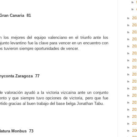
►
►
Gran Canaria 81
►
20
►
20
►
20
los mejores del equipo valenciano en el triunfo ante los
►
20
njunto levantino fue la clave para vencer en un encuentro con
►
20
os tuvieron siempre oportunidades de vencer.
►
20
►
20
►
20
►
20
nyconta Zaragoza 77
►
20
►
20
valoración ayudó a la victoria vizcaína ante un conjunto
►
20
to y que siempre tuvo opciones de victoria, pero que fue
►
20
rtido gracias al buen trabajo del base belga Jonathan Tabu.
►
20
►
20
►
20
►
20
Natura Monbus 73