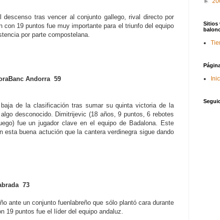
►
20
 descenso tras vencer al conjunto gallego, rival directo por
Sitios
 con 19 puntos fue muy importante para el triunfo del equipo
balon
istencia por parte compostelana.
Tie
Págin
oraBanc Andorra 59
Ini
Segui
aja de la clasificación tras sumar su quinta victoria de la
lgo desconocido. Dimitrijevic (18 años, 9 puntos, 6 rebotes
uego) fue un jugador clave en el equipo de Badalona. Este
 esta buena actución que la cantera verdinegra sigue dando
brada 73
eño ante un conjunto fuenlabreño que sólo plantó cara durante
 19 puntos fue el líder del equipo andaluz.