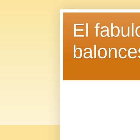
El fabu
balonce