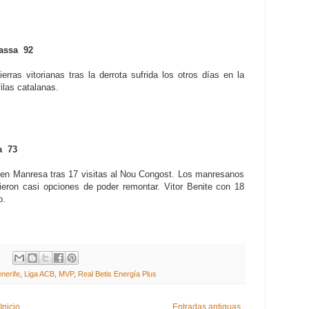
assa 92
rras vitorianas tras la derrota sufrida los otros días en la
ilas catalanas.
a 73
o en Manresa tras 17 visitas al Nou Congost. Los manresanos
ieron casi opciones de poder remontar. Vitor Benite con 18
o.
enerife
,
Liga ACB
,
MVP
,
Real Betis Energía Plus
Inicio
Entradas antiguas