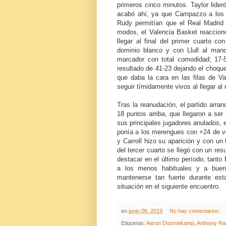
primeros cinco minutos. Taylor lider
acabó ahí, ya que Campazzo a los 
Rudy permitían que el Real Madrid 
modos, el Valencia Basket reaccionó
llegar al final del primer cuarto c
dominio blanco y con Llull al mand
marcador con total comodidad; 17-
resultado de 41-23 dejando el choque
que daba la cara en las filas de V
seguir tímidamente vivos al llegar al
Tras la reanudación, el partido arra
18 puntos arriba, que llegaron a ser
sus principales jugadores anulados, 
ponía a los merengues con +24 de ve
y Carroll hizo su aparición y con un 
del tercer cuarto se llegó con un re
destacar en el último período, tan
a los menos habituales y a buen
mantenerse tan fuerte durante es
situación en el siguiente encuentro.
en
junio 06, 2019
No hay comentarios:
Etiquetas:
Aaron Doornekamp
,
Anthony Ra