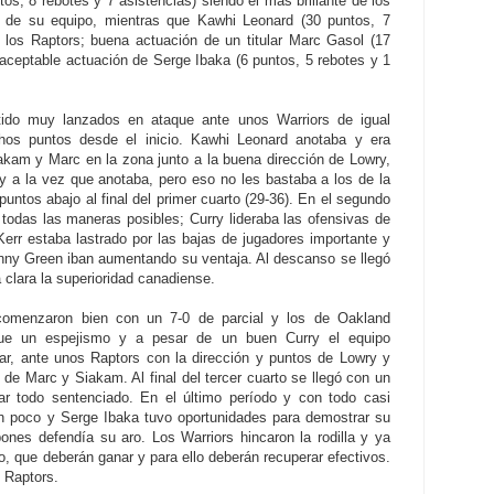
os, 8 rebotes y 7 asistencias) siendo el más brillante de los
ta de su equipo, mientras que Kawhi Leonard (30 puntos, 7
 los Raptors; buena actuación de un titular Marc Gasol (17
 aceptable actuación de Serge Ibaka (6 puntos, 5 rebotes y 1
tido muy lanzados en ataque ante unos Warriors de igual
hos puntos desde el inicio. Kawhi Leonard anotaba y era
akam y Marc en la zona junto a la buena dirección de Lowry,
ry a la vez que anotaba, pero eso no les bastaba a los de la
puntos abajo al final del primer cuarto (29-36). En el segundo
 todas las maneras posibles; Curry lideraba las ofensivas de
err estaba lastrado por las bajas de jugadores importante y
nny Green iban aumentando su ventaja. Al descanso se llegó
 clara la superioridad canadiense.
 comenzaron bien con un 7-0 de parcial y los de Oakland
fue un espejismo y a pesar de un buen Curry el equipo
rar, ante unos Raptors con la dirección y puntos de Lowry y
de Marc y Siakam. Al final del tercer cuarto se llegó con un
r todo sentenciado. En el último período y con todo casi
un poco y Serge Ibaka tuvo oportunidades para demostrar su
ones defendía su aro. Los Warriors hincaron la rodilla y ya
o, que deberán ganar y para ello deberán recuperar efectivos.
s Raptors.