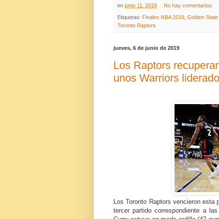
en
junio 11, 2019
No hay comentarios:
Etiquetas:
Finales NBA 2019
,
Golden State
Toronto Raptors
jueves, 6 de junio de 2019
Los Raptors recuperan 
unos Warriors liderado
Los Toronto Raptors vencieron esta 
tercer partido correspondiente a l