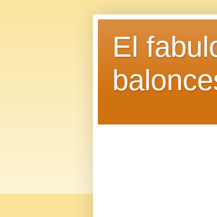
El fabu
balonce