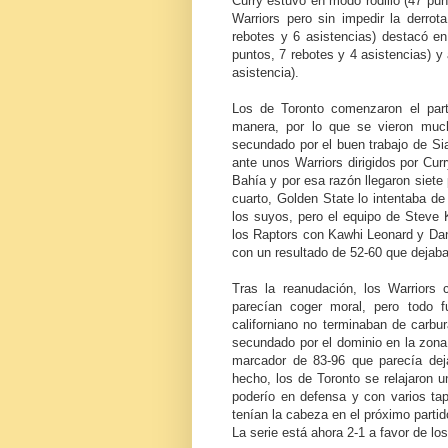
Curry estuvo en modo rodillo (47 punt
Warriors pero sin impedir la derro
rebotes y 6 asistencias) destacó en
puntos, 7 rebotes y 4 asistencias) y
asistencia).
Los de Toronto comenzaron el par
manera, por lo que se vieron muc
secundado por el buen trabajo de Si
ante unos Warriors dirigidos por Cur
Bahía y por esa razón llegaron siete 
cuarto, Golden State lo intentaba de
los suyos, pero el equipo de Steve K
los Raptors con Kawhi Leonard y Da
con un resultado de 52-60 que dejaba
Tras la reanudación, los Warriors
parecían coger moral, pero todo 
californiano no terminaban de carbu
secundado por el dominio en la zona 
marcador de 83-96 que parecía deja
hecho, los de Toronto se relajaron 
poderío en defensa y con varios tap
tenían la cabeza en el próximo partid
La serie está ahora 2-1 a favor de lo