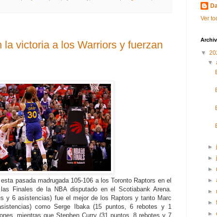
Da
Ver to
Archiv
a victoria a los Warriors y fuerzan
▼
20
▼
►
►
►
 esta pasada madrugada 105-106 a los Toronto Raptors en el
►
 las Finales de la NBA disputado en el Scotiabank Arena.
►
s y 6 asistencias) fue el mejor de los Raptors y tanto Marc
►
asistencias) como Serge Ibaka (15 puntos, 6 rebotes y 1
►
iones, mientras que Stephen Curry (31 puntos, 8 rebotes y 7