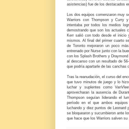
asistencias) fue de los destacados en
Los dos equipos comenzaron muy ser
Warriors con Thompson y Curry y
intentaba por todos los medios logr
demostrando que son los actuales c
Kerr salió con todo desde el inici
mismos. Al final del primer cuarto s
de Toronto mejoraron un poco más 
entrenado por Nurse junto con la bue
con los Splash Brothers y Draymond G
al descanso con un resultado de 56-
que podría apartarle de las canchas 
Tras la reanudación, el curso del e
que tuvo minutos de juego y lo hizo
luchar y suplentes como VanVlee
aprovecharan la ausencia de Durant
Thompson seguían liderando el lumin
período en el que ambos equipos
luchando y diez puntos de Leonard pa
se bloquearon y sucumbieron ante los
que hace que los Warriors salven su p