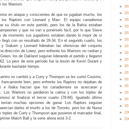
 los Warriors.
►
20
►
20
ios en ataque y conscientes de que se jugaban mucho, los
 los Raptors con Leonard y Marc. El equipo canadiense
►
20
ar su título en este partido, pero los de la Bahía estaban
►
20
ampeones y que no van a ponérselo fácil, por lo que Steve
►
20
o y de momento sus jugadores estaban dando lo mejor de si
►
20
e llegó con un resultado de 28-34. En el segundo cuarto, los
y Siakam y Leonard lideraban las ofensivas del conjunto
►
20
na dirección de Lowry, pero enfrente los Warriors no cedían y
►
20
reen, los de Oakland seguían liderando el partido y llegaron
►
20
62. Lo peor de este período fue la lesión de Kevin Durant y
►
20
durante bastante tiempo.
►
20
ncuentro no cambió y a Curry y Thompon se les sumó Cousins,
►
20
 francamente bien, pero enfrente los Raptors no dejaban de
►
20
t e Ibaka hacían que los canadienses se acercaran y
. Los Warriors no perdieron la calma y con los triples de
►
20
oso al finalizar el tercer cuarto (78-84). Igualado último
►
20
 tenían muchas opciones de ganar. Los Raptors seguían
►
20
recían darles el triunfo a los de Toronto, pero los de Nurse
►
20
 triples de Curry y Thompson que pusieron el marcador final,
rimer Match Ball y la serie ahora está 3-2.
►
20