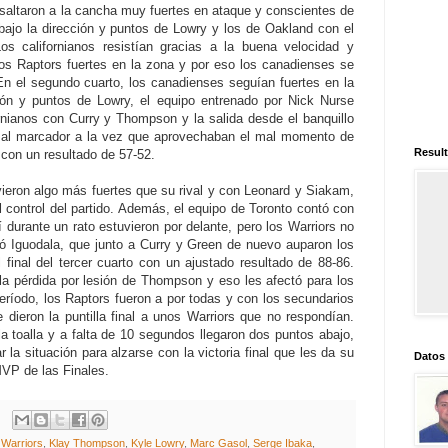
saltaron a la cancha muy fuertes en ataque y conscientes de
bajo la dirección y puntos de Lowry y los de Oakland con el
 californianos resistían gracias a la buena velocidad y
nos Raptors fuertes en la zona y por eso los canadienses se
 En el segundo cuarto, los canadienses seguían fuertes en la
ción y puntos de Lowry, el equipo entrenado por Nick Nurse
nianos con Curry y Thompson y la salida desde el banquillo
ta al marcador a la vez que aprovechaban el mal momento de
Result
con un resultado de 57-52.
vieron algo más fuertes que su rival y con Leonard y Siakam,
control del partido. Además, el equipo de Toronto contó con
sí durante un rato estuvieron por delante, pero los Warriors no
ó Iguodala, que junto a Curry y Green de nuevo auparon los
final del tercer cuarto con un ajustado resultado de 88-86.
la pérdida por lesión de Thompson y eso les afectó para los
eríodo, los Raptors fueron a por todas y con los secundarios
dieron la puntilla final a unos Warriors que no respondían.
 la toalla y a falta de 10 segundos llegaron dos puntos abajo,
r la situación para alzarse con la victoria final que les da su
Datos
MVP de las Finales.
 Warriors
,
Klay Thompson
,
Kyle Lowry
,
Marc Gasol
,
Serge Ibaka
,