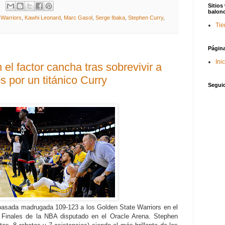
Sitios
balon
 Warriors
,
Kawhi Leonard
,
Marc Gasol
,
Serge Ibaka
,
Stephen Curry
,
Tie
Págin
Ini
el factor cancha tras sobrevivir a
s por un titánico Curry
Segui
pasada madrugada 109-123 a los Golden State Warriors en el
as Finales de la NBA disputado en el Oracle Arena. Stephen