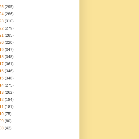
25
(295)
24
(286)
23
(310)
22
(279)
21
(285)
20
(220)
19
(347)
18
(348)
17
(361)
16
(346)
15
(348)
14
(275)
13
(262)
12
(184)
11
(181)
10
(75)
09
(80)
08
(42)