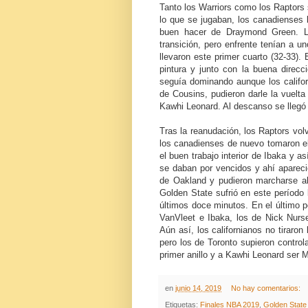
Tanto los Warriors como los Raptors 
lo que se jugaban, los canadienses 
buen hacer de Draymond Green. Los
transición, pero enfrente tenían a u
llevaron este primer cuarto (32-33).
pintura y junto con la buena direc
seguía dominando aunque los califor
de Cousins, pudieron darle la vuel
Kawhi Leonard. Al descanso se llegó 
Tras la reanudación, los Raptors vol
los canadienses de nuevo tomaron el 
el buen trabajo interior de Ibaka y a
se daban por vencidos y ahí apareci
de Oakland y pudieron marcharse al 
Golden State sufrió en este período 
últimos doce minutos. En el último p
VanVleet e Ibaka, los de Nick Nurse 
Aún así, los californianos no tiraron
pero los de Toronto supieron controla
primer anillo y a Kawhi Leonard ser 
en
junio 14, 2019
No hay comentarios:
Etiquetas:
Finales NBA 2019
,
Golden State