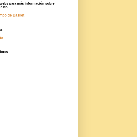
 webs para más información sobre
cesto
mpo de Basket
as
cio
dores