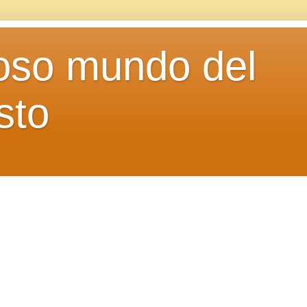
loso mundo del
sto