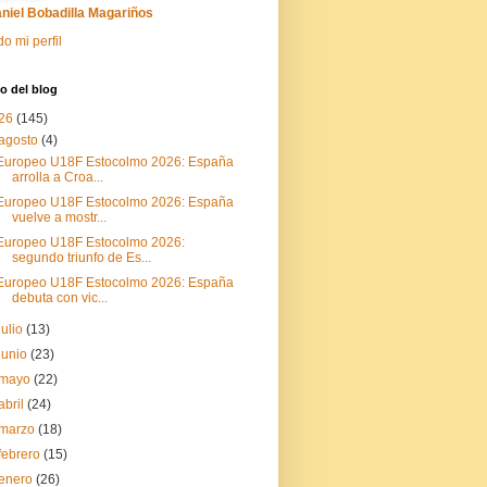
niel Bobadilla Magariños
do mi perfil
o del blog
26
(145)
agosto
(4)
Europeo U18F Estocolmo 2026: España
arrolla a Croa...
Europeo U18F Estocolmo 2026: España
vuelve a mostr...
Europeo U18F Estocolmo 2026:
segundo triunfo de Es...
Europeo U18F Estocolmo 2026: España
debuta con vic...
julio
(13)
junio
(23)
mayo
(22)
abril
(24)
marzo
(18)
febrero
(15)
enero
(26)