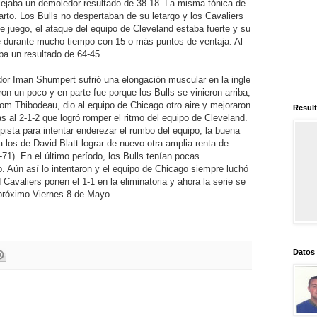
eflejaba un demoledor resultado de 38-18. La misma tónica de
rto. Los Bulls no despertaban de su letargo y los Cavaliers
de juego, el ataque del equipo de Cleveland estaba fuerte y su
e durante mucho tiempo con 15 o más puntos de ventaja. Al
aba un resultado de 64-45.
ador Iman Shumpert sufrió una elongación muscular en la ingle
ron un poco y en parte fue porque los Bulls se vinieron arriba;
Tom Thibodeau, dio al equipo de Chicago otro aire y mejoraron
Result
 al 2-1-2 que logró romper el ritmo del equipo de Cleveland.
pista para intentar enderezar el rumbo del equipo, la buena
a los de David Blatt lograr de nuevo otra amplia renta de
7-71). En el último período, los Bulls tenían pocas
fo. Aún así lo intentaron y el equipo de Chicago siempre luchó
Cavaliers ponen el 1-1 en la eliminatoria y ahora la serie se
l próximo Viernes 8 de Mayo.
Datos