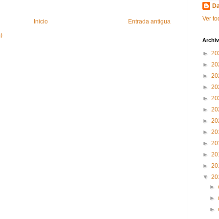
Da
Ver to
Inicio
Entrada antigua
)
Archiv
►
20
►
20
►
20
►
20
►
20
►
20
►
20
►
20
►
20
►
20
►
20
▼
20
►
►
►