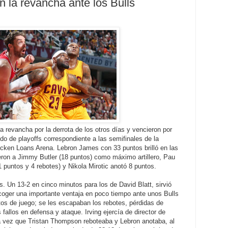
 la revancha ante los Bulls
 revancha por la derrota de los otros días y vencieron por
ido de playoffs correspondiente a las semifinales de la
icken Loans Arena. Lebron James con 33 puntos brilló en las
vieron a Jimmy Butler (18 puntos) como máximo artillero, Pau
 puntos y 4 rebotes) y Nikola Mirotic anotó 8 puntos.
rs. Un 13-2 en cinco minutos para los de David Blatt, sirvió
coger una importante ventaja en poco tiempo ante unos Bulls
os de juego; se les escapaban los rebotes, pérdidas de
fallos en defensa y ataque. Irving ejercía de director de
la vez que Tristan Thompson reboteaba y Lebron anotaba, al