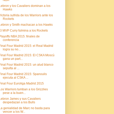
NBA
Lebron y los Cavaliers dominan a los
Hawks
Victoria sufrida de los Warriors ante los
Rockets
Lebron y Smith machacan a los Hawks
El MVP Curry fulmina a los Rockets
Playoffs NBA 2015: finales de
conferencia
Final Four Madrid 2015: el Real Madrid
logra su no...
Final Four Madrid 2015: El CSKA Moscú
gana un part...
Final Four Madrid 2015: un alud blanco
sepulta al ...
Final Four Madrid 2015: Spanoulis
ejecuta al CSKA ...
Final Four Euroliga Madrid 2015
Los Warriors tumban a los Grizzlies
pese a la buen...
Lebron James y sus Cavaliers
despedazan a los Bulls
La genialidad de Marc no basta para
vencer a los W...