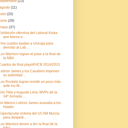
septiembre
(23)
agosto
(11)
julio
(20)
junio
(28)
mayo
(37)
Exhibición ofensiva del Laboral Kutxa
que fuerza e...
Tres cuartos bastan a Unicaja para
derrotar al Lab...
Los Warriors logran el pase a la final de
la NBA
Cuartos de final playoff ACB 2014/2015
Lebron James y los Cavaliers imponen
su autoridad ...
Los Rockets logran resistir un poco más
ante los W...
Kim Tillie y Augusto Lima, MVPs de la
34ª Jornada ...
Un titánico Lebron James avasalla a los
Hawks
Espectacular victoria del UCAM Murcia
para despedi...
Los Warriors tienen a tiro la final de la