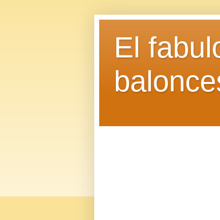
El fabu
balonce