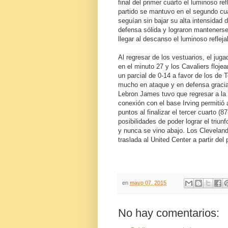
final del primer cuarto el luminoso r
partido se mantuvo en el segundo cua
seguían sin bajar su alta intensidad 
defensa sólida y lograron manteners
llegar al descanso el luminoso reflej
Al regresar de los vestuarios, el jug
en el minuto 27 y los Cavaliers flojea
un parcial de 0-14 a favor de los de 
mucho en ataque y en defensa gracias
Lebron James tuvo que regresar a la 
conexión con el base Irving permitió 
puntos al finalizar el tercer cuarto (8
posibilidades de poder lograr el triun
y nunca se vino abajo. Los Cleveland 
traslada al United Center a partir de
en
mayo 07, 2015
No hay comentarios: