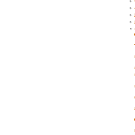
►
►
►
►
▼