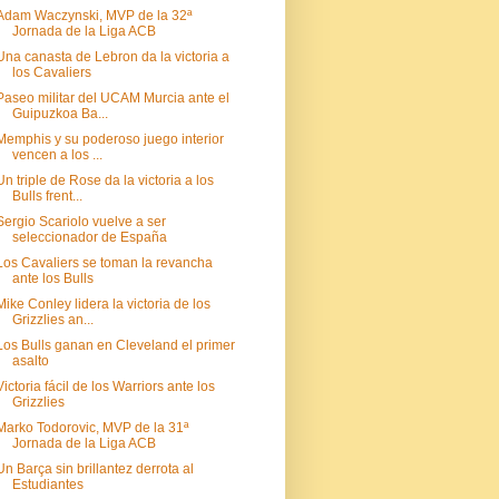
Adam Waczynski, MVP de la 32ª
Jornada de la Liga ACB
Una canasta de Lebron da la victoria a
los Cavaliers
Paseo militar del UCAM Murcia ante el
Guipuzkoa Ba...
Memphis y su poderoso juego interior
vencen a los ...
Un triple de Rose da la victoria a los
Bulls frent...
Sergio Scariolo vuelve a ser
seleccionador de España
Los Cavaliers se toman la revancha
ante los Bulls
Mike Conley lidera la victoria de los
Grizzlies an...
Los Bulls ganan en Cleveland el primer
asalto
Victoria fácil de los Warriors ante los
Grizzlies
Marko Todorovic, MVP de la 31ª
Jornada de la Liga ACB
Un Barça sin brillantez derrota al
Estudiantes