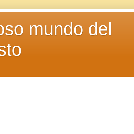
loso mundo del
sto