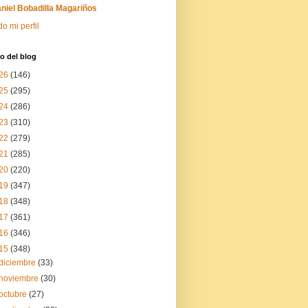
niel Bobadilla Magariños
do mi perfil
o del blog
26
(146)
25
(295)
24
(286)
23
(310)
22
(279)
21
(285)
20
(220)
19
(347)
18
(348)
17
(361)
16
(346)
15
(348)
diciembre
(33)
noviembre
(30)
octubre
(27)