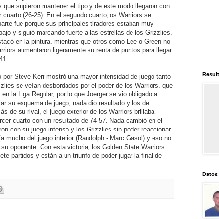
s que supieron mantener el tipo y de este modo llegaron con
mer cuarto (26-25). En el segundo cuarto,los Warriors se
arte fue porque sus principales tiradores estaban muy
ajo y siguió marcando fuerte a las estrellas de los Grizzlies.
estacó en la pintura, mientras que otros como Lee o Green no
riors aumentaron ligeramente su renta de puntos para llegar
41.
Result
do por Steve Kerr mostró una mayor intensidad de juego tanto
lies se veían desbordados por el poder de los Warriors, que
en la Liga Regular, por lo que Joerger se vio obligado a
iar su esquema de juego; nada dio resultado y los de
 de su rival, el juego exterior de los Warriors brillaba
tercer cuarto con un resultado de 74-57. Nada cambió en el
ron con su juego intenso y los Grizzlies sin poder reaccionar.
ía mucho del juego interior (Randolph - Marc Gasol) y eso no
 su oponente. Con esta victoria, los Golden State Warriors
ete partidos y están a un triunfo de poder jugar la final de
Datos