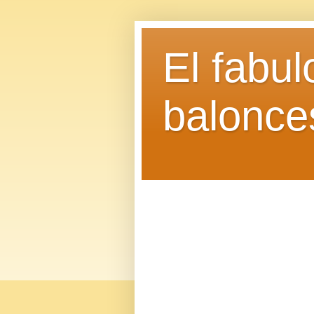
El fabu
balonce