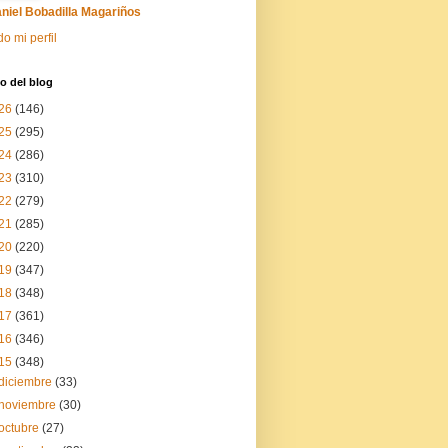
niel Bobadilla Magariños
do mi perfil
o del blog
26
(146)
25
(295)
24
(286)
23
(310)
22
(279)
21
(285)
20
(220)
19
(347)
18
(348)
17
(361)
16
(346)
15
(348)
diciembre
(33)
noviembre
(30)
octubre
(27)