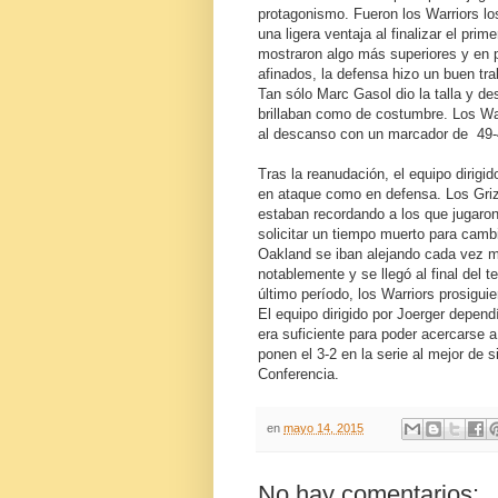
protagonismo. Fueron los Warriors lo
una ligera ventaja al finalizar el pri
mostraron algo más superiores y en p
afinados, la defensa hizo un buen trab
Tan sólo Marc Gasol dio la talla y d
brillaban como de costumbre. Los War
al descanso con un marcador de 49-
Tras la reanudación, el equipo dirigi
en ataque como en defensa. Los Grizz
estaban recordando a los que jugaron 
solicitar un tiempo muerto para camb
Oakland se iban alejando cada vez más
notablemente y se llegó al final del 
último período, los Warriors prosiguie
El equipo dirigido por Joerger depend
era suficiente para poder acercarse a
ponen el 3-2 en la serie al mejor de si
Conferencia.
en
mayo 14, 2015
No hay comentarios: