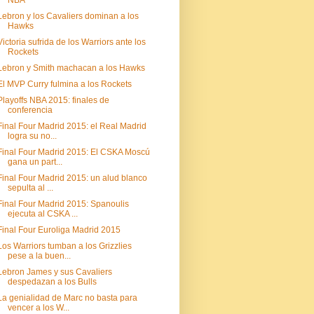
NBA
Lebron y los Cavaliers dominan a los
Hawks
Victoria sufrida de los Warriors ante los
Rockets
Lebron y Smith machacan a los Hawks
El MVP Curry fulmina a los Rockets
Playoffs NBA 2015: finales de
conferencia
Final Four Madrid 2015: el Real Madrid
logra su no...
Final Four Madrid 2015: El CSKA Moscú
gana un part...
Final Four Madrid 2015: un alud blanco
sepulta al ...
Final Four Madrid 2015: Spanoulis
ejecuta al CSKA ...
Final Four Euroliga Madrid 2015
Los Warriors tumban a los Grizzlies
pese a la buen...
Lebron James y sus Cavaliers
despedazan a los Bulls
La genialidad de Marc no basta para
vencer a los W...