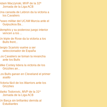
Adam Waczynski, MVP de la 32ª
Jornada de la Liga ACB
Una canasta de Lebron da la victoria a
los Cavaliers
Paseo militar del UCAM Murcia ante el
Guipuzkoa Ba...
Memphis y su poderoso juego interior
vencen a los ...
Un triple de Rose da la victoria a los
Bulls frent...
Sergio Scariolo vuelve a ser
seleccionador de España
Los Cavaliers se toman la revancha
ante los Bulls
Mike Conley lidera la victoria de los
Grizzlies an...
Los Bulls ganan en Cleveland el primer
asalto
Victoria fácil de los Warriors ante los
Grizzlies
Marko Todorovic, MVP de la 31ª
Jornada de la Liga ACB
Un Barça sin brillantez derrota al
Estudiantes