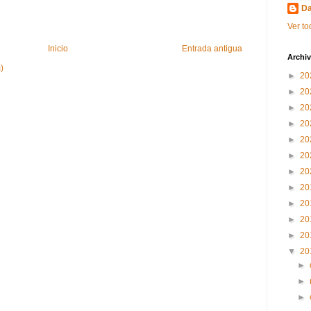
Da
Ver to
Inicio
Entrada antigua
Archiv
)
►
20
►
20
►
20
►
20
►
20
►
20
►
20
►
20
►
20
►
20
►
20
▼
20
►
►
►