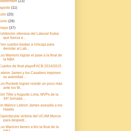
septiembre
(23)
agosto
(11)
julio
(20)
junio
(28)
mayo
(37)
Exhibición ofensiva del Laboral Kutxa
que fuerza e...
Tres cuartos bastan a Unicaja para
derrotar al Lab...
Los Warriors logran el pase a la final de
la NBA
Cuartos de final playoff ACB 2014/2015
Lebron James y los Cavaliers imponen
su autoridad ...
Los Rockets logran resistir un poco más
ante los W...
Kim Tillie y Augusto Lima, MVPs de la
34ª Jornada ...
Un titánico Lebron James avasalla a los
Hawks
Espectacular victoria del UCAM Murcia
para despedi...
Los Warriors tienen a tiro la final de la