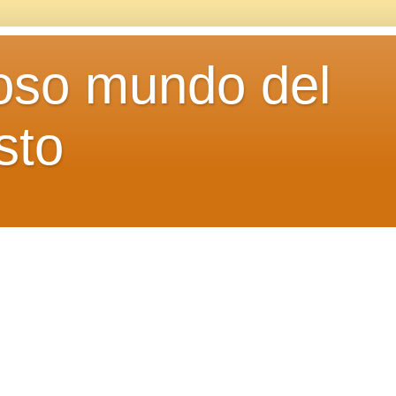
loso mundo del
sto