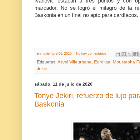
Ivanovic estaban a tres puntos y con op
marcador. No se logró el milagro de la r
Baskonia en un final no apto para cardíacos.
en
noviembre 05, 2020
No hay comentarios:
Etiquetas:
Asvel Villeurbane
,
Euroliga
,
Moustapha Fa
Jekiri
sábado, 11 de julio de 2020
Tonye Jekiri, refuerzo de lujo par
Baskonia