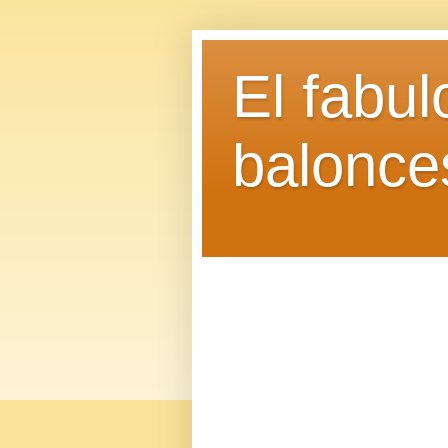
El fabu
balonce