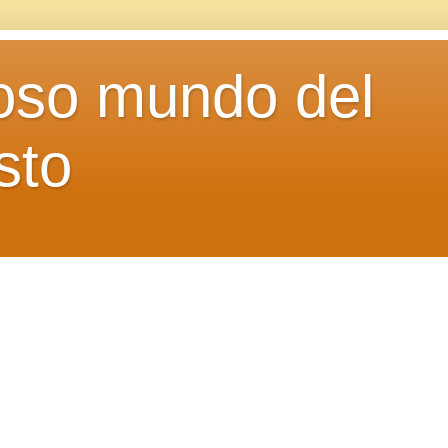
loso mundo del
sto