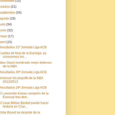
noviembre
(15)
octubre
(21)
septiembre
(34)
agosto
(18)
julio
(34)
junio
(32)
mayo
(17)
abril
(15)
Resultados 31ª Jornada Liga ACB
Cuartos de final de la Euroliga: ya
conocemos los ...
Marc Gasol nombrado mejor defensor
de la NBA
Resultados 30ª Jornada Liga ACB
Arrancan los playoffs de la NBA
2012/2013
Resultados 29ª Jornada Liga ACB
El Lokomotiv Kuban campeón de la
Eurocup tras derr...
El Uxue Bilbao Basket puede hacer
historia en Char...
Kobe Bryant se despide de la