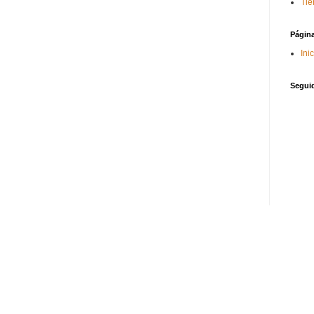
Tie
Págin
Ini
Segui