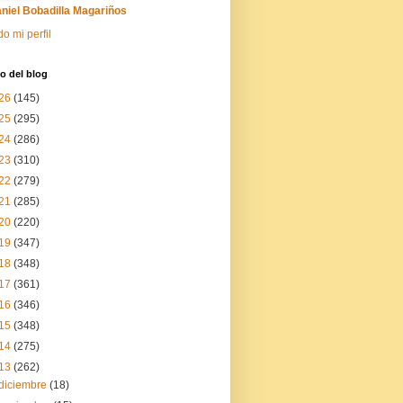
niel Bobadilla Magariños
do mi perfil
o del blog
26
(145)
25
(295)
24
(286)
23
(310)
22
(279)
21
(285)
20
(220)
19
(347)
18
(348)
17
(361)
16
(346)
15
(348)
14
(275)
13
(262)
diciembre
(18)