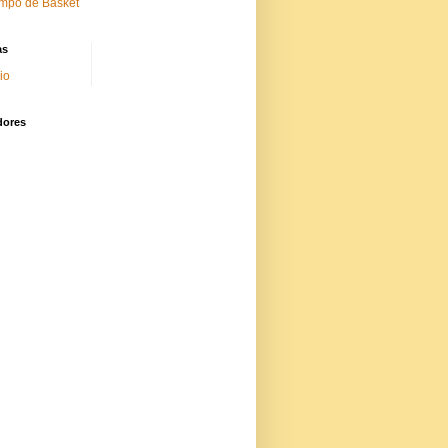
mpo de Basket
as
cio
dores