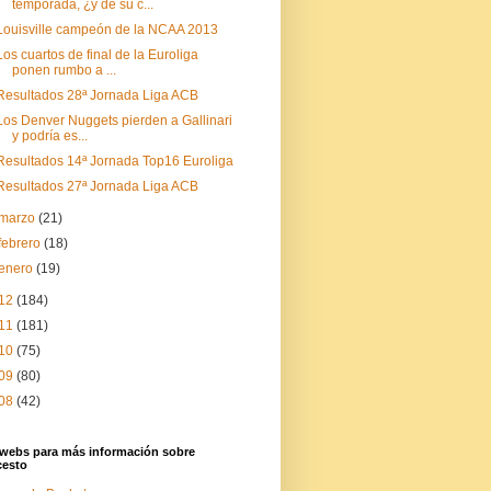
temporada, ¿y de su c...
Louisville campeón de la NCAA 2013
Los cuartos de final de la Euroliga
ponen rumbo a ...
Resultados 28ª Jornada Liga ACB
Los Denver Nuggets pierden a Gallinari
y podría es...
Resultados 14ª Jornada Top16 Euroliga
Resultados 27ª Jornada Liga ACB
marzo
(21)
febrero
(18)
enero
(19)
12
(184)
11
(181)
10
(75)
09
(80)
08
(42)
 webs para más información sobre
cesto