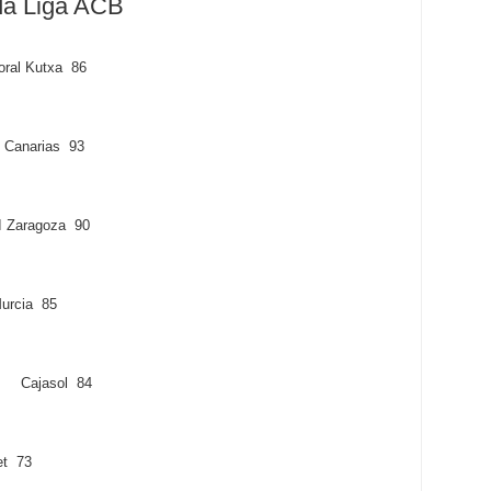
da Liga ACB
ral Kutxa 86
 Canarias 93
 Zaragoza 90
urcia 85
 - Cajasol 84
t 73