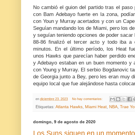
No cambió el guion del partido tras el paso 
con Bam Adebayo fuerte en la zona, podía
con Youn y Murray acertados y con un Capela
Seguían mandando los de Miami, pero los de 
y seguían teniendo opciones de poder sacar l
88-86 finalizó el tercer acto y todo iba a
minutos. En el último período, los Heat 
unos Hawks que parecían haber perdido ene
y Adebayo estaban en un buen momento y a 
con Young y Murray. El serbio Bogdanovic ta
de Georgia junto a Bey, pero les eran muy dif
equipo local que fue alejándose hasta colocar
en
diciembre 23, 2023
No hay comentarios:
Etiquetas:
Atlanta Hawks
,
Miami Heat
,
NBA
,
Trae Y
domingo, 9 de agosto de 2020
Los Suns siguen en un momento 