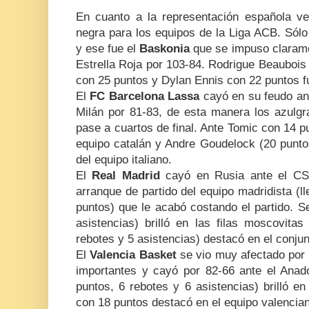
En cuanto a la representación española v
negra para los equipos de la Liga ACB. Sólo
y ese fue el
Baskonia
que se impuso claramen
Estrella Roja por 103-84. Rodrigue Beaubois f
con 25 puntos y Dylan Ennis con 22 puntos fue
El
FC Barcelona Lassa
cayó en su feudo an
Milán por 81-83, de esta manera los azulg
pase a cuartos de final. Ante Tomic con 14 p
equipo catalán y Andre Goudelock (20 puntos
del equipo italiano.
El
Real Madrid
cayó en Rusia ante el CS
arranque de partido del equipo madridista (ll
puntos) que le acabó costando el partido. S
asistencias) brilló en las filas moscovita
rebotes y 5 asistencias) destacó en el conju
El
Valencia Basket
se vio muy afectado por 
importantes y cayó por 82-66 ante el Anad
puntos, 6 rebotes y 6 asistencias) brilló en
con 18 puntos destacó en el equipo valencia