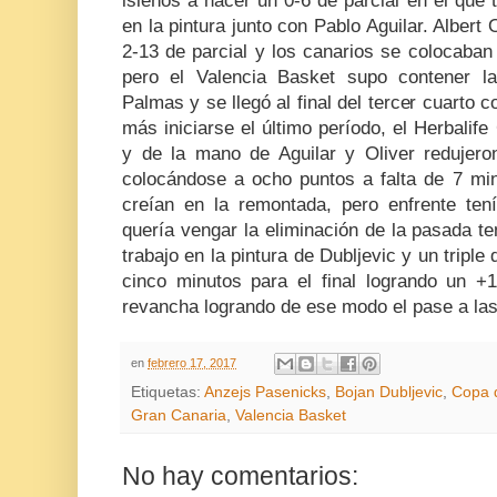
isleños a hacer un 0-6 de parcial en el que
en la pintura junto con Pablo Aguilar. Albert
2-13 de parcial y los canarios se colocaban
pero el Valencia Basket supo contener l
Palmas y se llegó al final del tercer cuarto
más iniciarse el último período, el Herbalife
y de la mano de Aguilar y Oliver redujero
colocándose a ocho puntos a falta de 7 minu
creían en la remontada, pero enfrente te
quería vengar la eliminación de la pasada t
trabajo en la pintura de Dubljevic y un tripl
cinco minutos para el final logrando un +
revancha logrando de ese modo el pase a las
en
febrero 17, 2017
Etiquetas:
Anzejs Pasenicks
,
Bojan Dubljevic
,
Copa d
Gran Canaria
,
Valencia Basket
No hay comentarios: