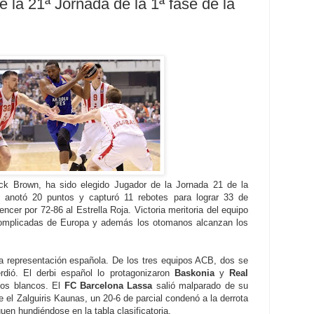
 la 21ª Jornada de la 1ª fase de la
rick Brown, ha sido elegido Jugador de la Jornada 21 de la
o anotó 20 puntos y capturó 11 rebotes para lograr 33 de
cer por 72-86 al Estrella Roja. Victoria meritoria del equipo
omplicadas de Europa y además los otomanos alcanzan los
a representación española. De los tres equipos ACB, dos se
erdió. El derbi español lo protagonizaron
Baskonia
y
Real
los blancos. El
FC Barcelona Lassa
salió malparado de su
te el Zalguiris Kaunas, un 20-6 de parcial condenó a la derrota
en hundiéndose en la tabla clasificatoria.