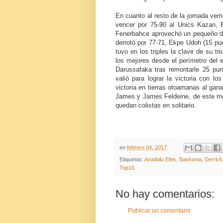
En cuanto al resto de la jornada ve
vencer por 75-90 al Unics Kazan, E
Fenerbahce aprovechó un pequeño de
derrotó por 77-71, Ekpe Udoh (15 punt
tuvo en los triples la clave de su t
los mejores desde el perímetro del 
Darussafaka tras remontarle 25 punt
valió para lograr la victoria con l
victoria en tierras otoamanas al gan
James y James Feldeine, de este mod
quedan colistas en solitario.
en
febrero 04, 2017
Etiquetas:
Anadolu Efes
,
Baskonia
,
Derric
Top16
No hay comentarios:
Publicar un comentario