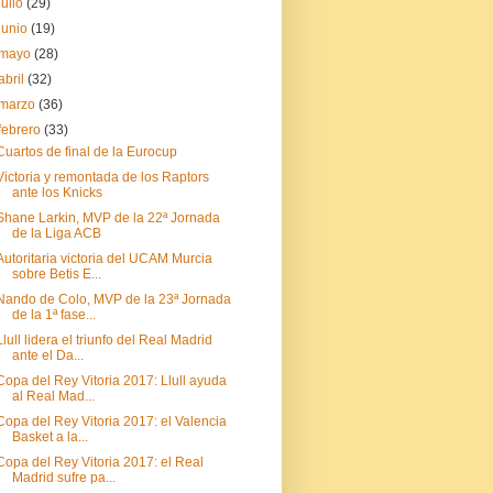
julio
(29)
junio
(19)
mayo
(28)
abril
(32)
marzo
(36)
febrero
(33)
Cuartos de final de la Eurocup
Victoria y remontada de los Raptors
ante los Knicks
Shane Larkin, MVP de la 22ª Jornada
de la Liga ACB
Autoritaria victoria del UCAM Murcia
sobre Betis E...
Nando de Colo, MVP de la 23ª Jornada
de la 1ª fase...
Llull lidera el triunfo del Real Madrid
ante el Da...
Copa del Rey Vitoria 2017: Llull ayuda
al Real Mad...
Copa del Rey Vitoria 2017: el Valencia
Basket a la...
Copa del Rey Vitoria 2017: el Real
Madrid sufre pa...