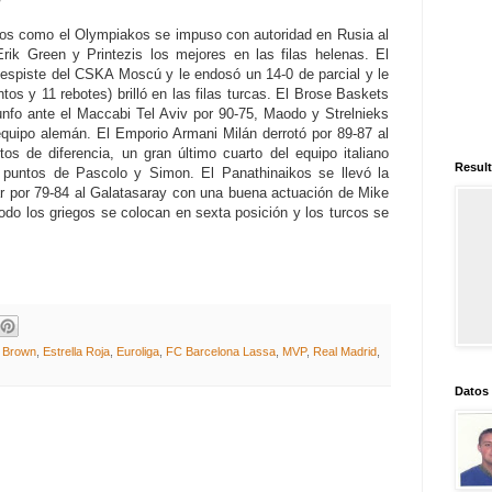
mos como el Olympiakos se impuso con autoridad en Rusia al
rik Green y Printezis los mejores en las filas helenas. El
spiste del CSKA Moscú y le endosó un 14-0 de parcial y le
os y 11 rebotes) brilló en las filas turcas. El Brose Baskets
riunfo ante el Maccabi Tel Aviv por 90-75, Maodo y Strelnieks
equipo alemán. El Emporio Armani Milán derrotó por 89-87 al
os de diferencia, un gran último cuarto del equipo italiano
Result
os puntos de Pascolo y Simon. El Panathinaikos se llevó la
ar por 79-84 al Galatasaray con una buena actuación de Mike
o los griegos se colocan en sexta posición y los turcos se
k Brown
,
Estrella Roja
,
Euroliga
,
FC Barcelona Lassa
,
MVP
,
Real Madrid
,
Datos