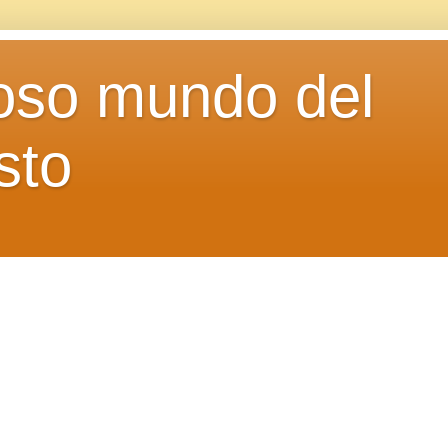
loso mundo del
sto