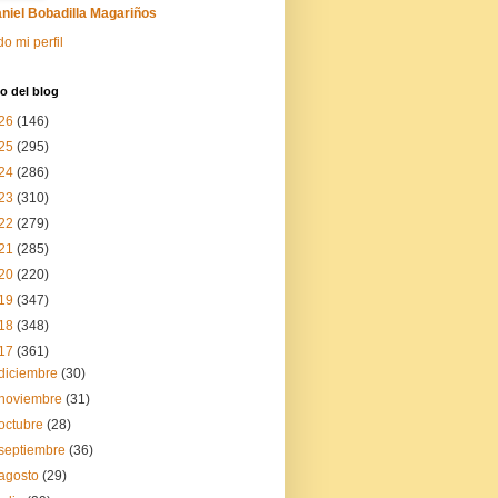
niel Bobadilla Magariños
do mi perfil
o del blog
26
(146)
25
(295)
24
(286)
23
(310)
22
(279)
21
(285)
20
(220)
19
(347)
18
(348)
17
(361)
diciembre
(30)
noviembre
(31)
octubre
(28)
septiembre
(36)
agosto
(29)