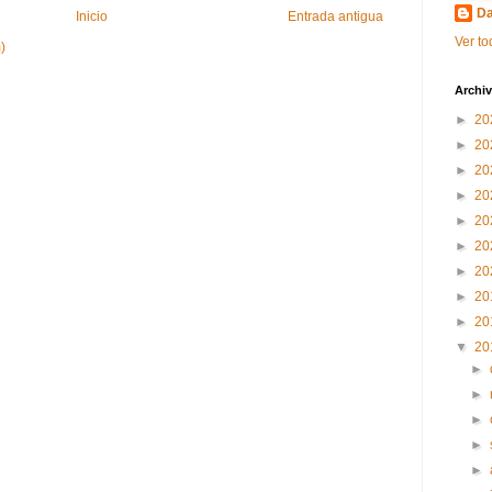
Da
Inicio
Entrada antigua
Ver to
)
Archiv
►
20
►
20
►
20
►
20
►
20
►
20
►
20
►
20
►
20
▼
20
►
►
►
►
►