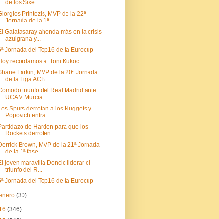
de los Sixe...
Giorgios Printezis, MVP de la 22ª
Jornada de la 1ª...
El Galatasaray ahonda más en la crisis
azulgrana y...
6ª Jornada del Top16 de la Eurocup
Hoy recordamos a: Toni Kukoc
Shane Larkin, MVP de la 20ª Jornada
de la Liga ACB
Cómodo triunfo del Real Madrid ante
UCAM Murcia
Los Spurs derrotan a los Nuggets y
Popovich entra ...
Partidazo de Harden para que los
Rockets derroten ...
Derrick Brown, MVP de la 21ª Jornada
de la 1ª fase...
El joven maravilla Doncic liderar el
triunfo del R...
5ª Jornada del Top16 de la Eurocup
enero
(30)
16
(346)