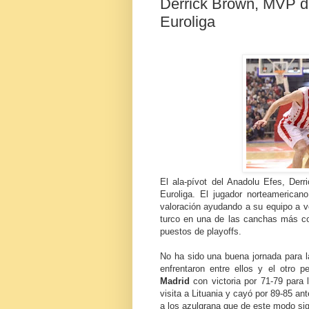
Derrick Brown, MVP de
Euroliga
El ala-pívot del Anadolu Efes, Der
Euroliga. El jugador norteamerican
valoración ayudando a su equipo a ven
turco en una de las canchas más c
puestos de playoffs.
No ha sido una buena jornada para l
enfrentaron entre ellos y el otro p
Madrid
con victoria por 71-79 para 
visita a Lituania y cayó por 89-85 an
a los azulgrana que de este modo sigu