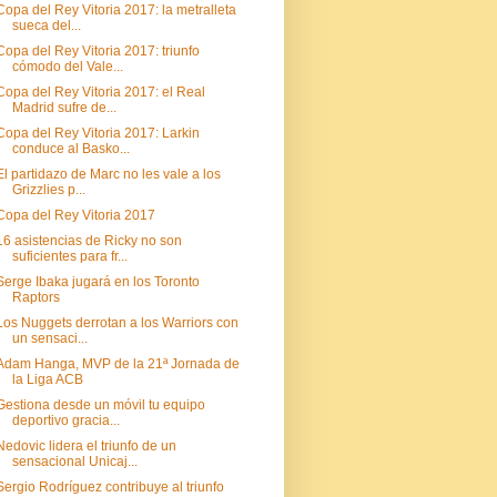
Copa del Rey Vitoria 2017: la metralleta
sueca del...
Copa del Rey Vitoria 2017: triunfo
cómodo del Vale...
Copa del Rey Vitoria 2017: el Real
Madrid sufre de...
Copa del Rey Vitoria 2017: Larkin
conduce al Basko...
El partidazo de Marc no les vale a los
Grizzlies p...
Copa del Rey Vitoria 2017
16 asistencias de Ricky no son
suficientes para fr...
Serge Ibaka jugará en los Toronto
Raptors
Los Nuggets derrotan a los Warriors con
un sensaci...
Adam Hanga, MVP de la 21ª Jornada de
la Liga ACB
Gestiona desde un móvil tu equipo
deportivo gracia...
Nedovic lidera el triunfo de un
sensacional Unicaj...
Sergio Rodríguez contribuye al triunfo