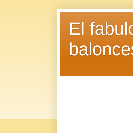
El fabu
balonce