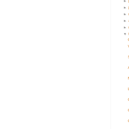
►
►
►
►
►
▼