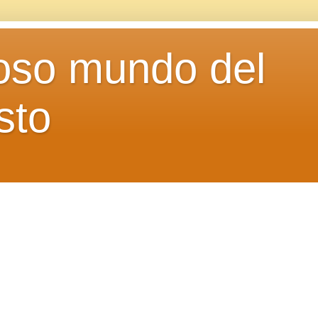
loso mundo del
sto