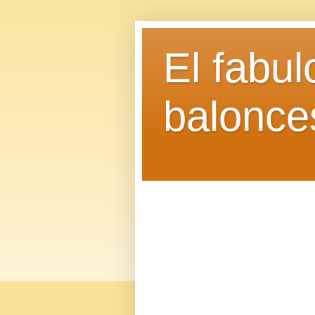
El fabu
balonce