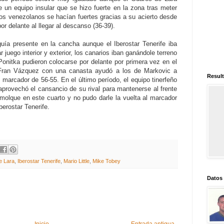
 un equipo insular que se hizo fuerte en la zona tras meter
Los venezolanos se hacían fuertes gracias a su acierto desde
or delante al llegar al descanso (36-39).
guía presente en la cancha aunque el Iberostar Tenerife iba
uego interior y exterior, los canarios iban ganándole terreno
onitka pudieron colocarse por delante por primera vez en el
e Fran Vázquez con una canasta ayudó a los de Markovic a
Result
un marcador de 56-55. En el último período, el equipo tinerfeño
aprovechó el cansancio de su rival para mantenerse al frente
molque en este cuarto y no pudo darle la vuelta al marcador
berostar Tenerife.
e Lara
,
Iberostar Tenerife
,
Mario Little
,
Mike Tobey
Datos