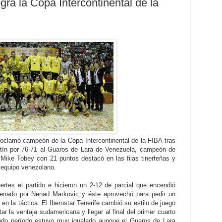
ogra la Copa Intercontinental de la
proclamó campeón de la Copa Intercontinental de la FIBA tras
artín por 76-71 al Guaros de Lara de Venezuela, campeón de
Mike Tobey con 21 puntos destacó en las filas tinerfeñas y
l equipo venezolano.
tes el partido e hicieron un 2-12 de parcial que encendió
renado por Nenad Markovic y éste aprovechó para pedir un
en la táctica. El Iberostar Tenerife cambió su estilo de juego
r la ventaja sudamericana y llegar al final del primer cuarto
ndo período estuvo muy igualado aunque el Guaros de Lara