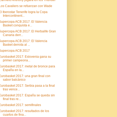
Carmelo Anthony jugará en los Thunder
Los Cavaliers se refuerzan con Wade
El Iberostar Tenerife logra la Copa
Intercontinent...
Supercopa ACB 2017: El Valencia
Basket conquista e...
Supercopa ACB 2017: El Herbalife Gran
Canaria derr...
Supercopa ACB 2017: El Valencia
Basket derrota al ...
Supercopa ACB 2017
Eurobasket 2017: Eslovenia gana su
primer campeona...
Eurobasket 2017: metal de bronce para
España en la...
Eurobasket 2017: una gran final con
sabor balcánico
Eurobasket 2017: Serbia pasa a la final
tras vence...
Eurobasket 2017: España se queda sin
final tras re...
Eurobasket 2017: semifinales
Eurobasket 2017: resultados de los
cuartos de fina...