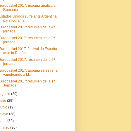
Eurobasket 2017: España apaliza a
Rumanía
Estados Unidos sufre ante Argentina
para lograr la...
Eurobasket 2017: resumen de la 4ª
jornada
Eurobasket 2017: resumen de la 3ª
jornada
Eurobasket 2017: festival de España
ante la Repúbl...
Eurobasket 2017: resumen de la 2ª
jornada
Eurobasket 2017: España se estrena
vapuleando a M...
Eurobasket 2017: resumen de la 1ª
Jornada
agosto
(29)
julio
(29)
junio
(19)
mayo
(28)
abril
(32)
marzo
(36)