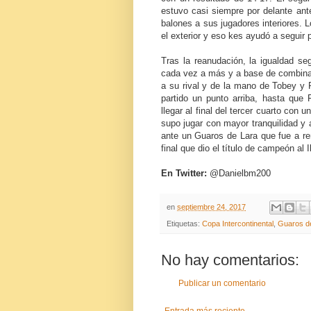
estuvo casi siempre por delante ante
balones a sus jugadores interiores. 
el exterior y eso kes ayudó a seguir p
Tras la reanudación, la igualdad se
cada vez a más y a base de combinar j
a su rival y de la mano de Tobey y P
partido un punto arriba, hasta qu
llegar al final del tercer cuarto con 
supo jugar con mayor tranquilidad y 
ante un Guaros de Lara que fue a re
final que dio el título de campeón al I
En Twitter:
@Danielbm200
en
septiembre 24, 2017
Etiquetas:
Copa Intercontinental
,
Guaros d
No hay comentarios:
Publicar un comentario