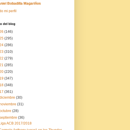
niel Bobadilla Magariños
do mi perfil
o del blog
26
(146)
25
(295)
24
(286)
23
(310)
22
(279)
21
(285)
20
(220)
19
(347)
18
(348)
17
(361)
diciembre
(30)
noviembre
(31)
octubre
(28)
septiembre
(36)
Liga ACB 2017/2018