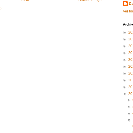
Inicio
Entrada antigua
Da
)
Ver to
Archiv
►
20
►
20
►
20
►
20
►
20
►
20
►
20
►
20
►
20
▼
20
►
►
►
▼