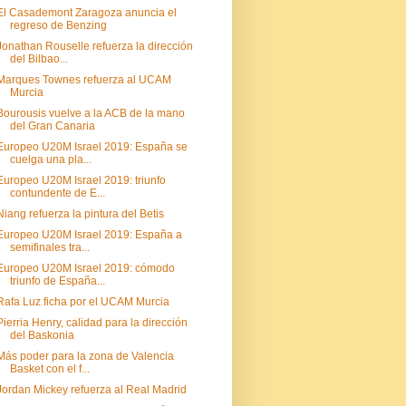
El Casademont Zaragoza anuncia el
regreso de Benzing
Jonathan Rouselle refuerza la dirección
del Bilbao...
Marques Townes refuerza al UCAM
Murcia
Bourousis vuelve a la ACB de la mano
del Gran Canaria
Europeo U20M Israel 2019: España se
cuelga una pla...
Europeo U20M Israel 2019: triunfo
contundente de E...
Niang refuerza la pintura del Betis
Europeo U20M Israel 2019: España a
semifinales tra...
Europeo U20M Israel 2019: cómodo
triunfo de España...
Rafa Luz ficha por el UCAM Murcia
Pierria Henry, calidad para la dirección
del Baskonia
Más poder para la zona de Valencia
Basket con el f...
Jordan Mickey refuerza al Real Madrid