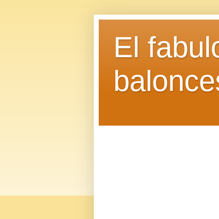
El fabu
balonce