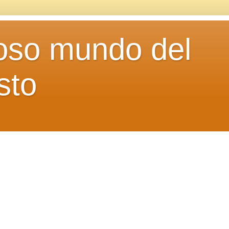
loso mundo del
sto