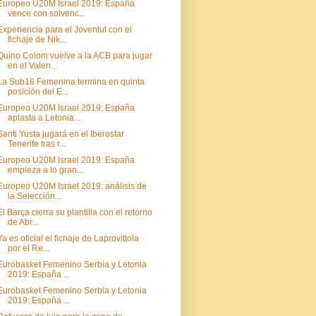
Europeo U20M Israel 2019: España
vence con solvenc...
Experiencia para el Joventut con el
fichaje de Nik...
Quino Colom vuelve a la ACB para jugar
en el Valen...
La Sub18 Femenina termina en quinta
posición del E...
Europeo U20M Israel 2019: España
aplasta a Letonia...
Santi Yusta jugará en el Iberostar
Tenerife tras r...
Europeo U20M Israel 2019: España
empieza a lo gran...
Europeo U20M Israel 2019: análisis de
la Selección...
El Barça cierra su plantilla con el retorno
de Abr...
Ya es oficial el fichaje de Laprovittola
por el Re...
Eurobasket Femenino Serbia y Letonia
2019: España ...
Eurobasket Femenino Serbia y Letonia
2019: España ...