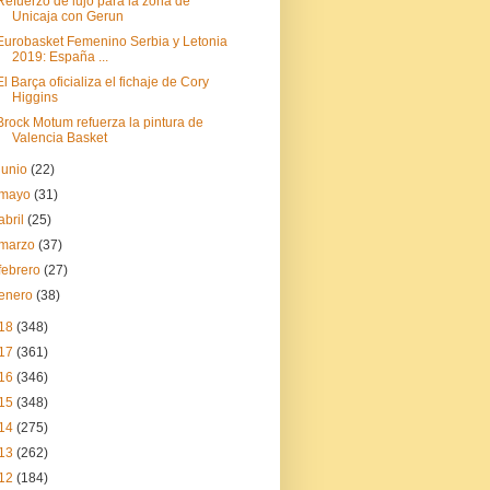
Refuerzo de lujo para la zona de
Unicaja con Gerun
Eurobasket Femenino Serbia y Letonia
2019: España ...
El Barça oficializa el fichaje de Cory
Higgins
Brock Motum refuerza la pintura de
Valencia Basket
junio
(22)
mayo
(31)
abril
(25)
marzo
(37)
febrero
(27)
enero
(38)
18
(348)
17
(361)
16
(346)
15
(348)
14
(275)
13
(262)
12
(184)