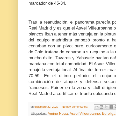
marcador de 45-34.
Tras la reanudación, el panorama parecía p
Real Madrid y es que el Asvel Villeurbanne pe
blancos iban a tener más ventaja en la pintur
del equipo madridista empezó pronto a ha
contaban con un pívot puro, curiosamente e
de Colo trataba de echarse a su equipo a la 
mucho éxito. Tavares y Yabusele hacían dañ
mandaba con total comodidad. El Asvel Ville
rebajó la ventaja local. Al final del tercer c
70-59. En el último período, el conjunt
combinación de ataque y defensa secan
franceses. Poirier en la zona y Llull dirigi
Real Madrid a certificar el triunfo colocando e
en
diciembre 22, 2022
No hay comentarios:
Etiquetas:
Amine Noua
,
Asvel Villeurbanne
,
Euroliga