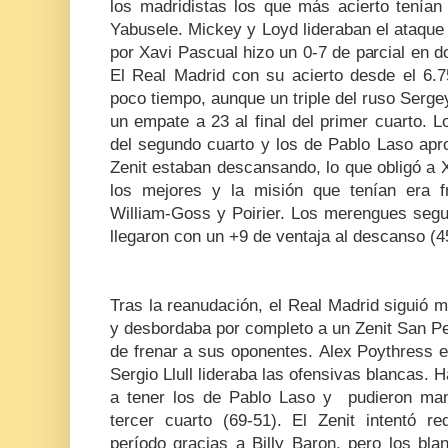
los madridistas los que más acierto tenían
Yabusele. Mickey y Loyd lideraban el ataque 
por Xavi Pascual hizo un 0-7 de parcial en d
El Real Madrid con su acierto desde el 6
poco tiempo, aunque un triple del ruso Serg
un empate a 23 al final del primer cuarto. L
del segundo cuarto y los de Pablo Laso apr
Zenit estaban descansando, lo que obligó a 
los mejores y la misión que tenían era f
William-Goss y Poirier. Los merengues seguí
llegaron con un +9 de ventaja al descanso (4
Tras la reanudación, el Real Madrid siguió m
y desbordaba por completo a un Zenit San Pe
de frenar a sus oponentes. Alex Poythress er
Sergio Llull lideraba las ofensivas blancas. 
a tener los de Pablo Laso y pudieron mante
tercer cuarto (69-51). El Zenit intentó re
período gracias a Billy Baron, pero los bl