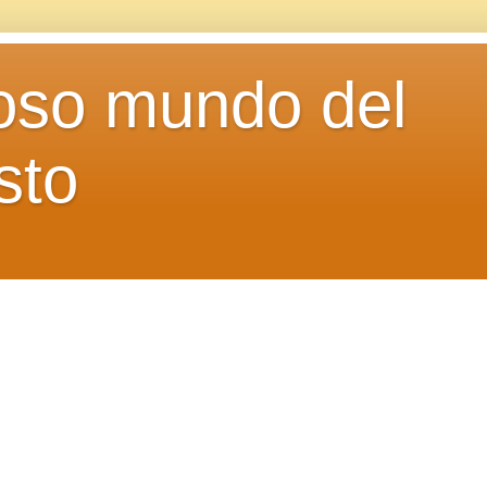
loso mundo del
sto