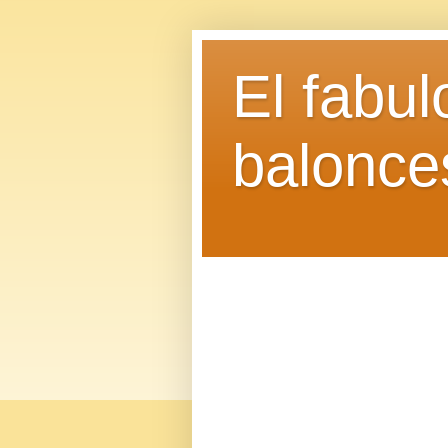
El fabu
balonce