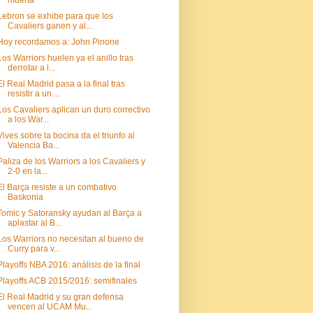
muerta
Lebron se exhibe para que los
Cavaliers ganen y al...
Hoy recordamos a: John Pinone
Los Warriors huelen ya el anillo tras
derrotar a l...
El Real Madrid pasa a la final tras
resistir a un ...
Los Cavaliers aplican un duro correctivo
a los War...
Vives sobre la bocina da el triunfo al
Valencia Ba...
Paliza de los Warriors a los Cavaliers y
2-0 en la...
El Barça resiste a un combativo
Baskonia
Tomic y Satoransky ayudan al Barça a
aplastar al B...
Los Warriors no necesitan al bueno de
Curry para v...
Playoffs NBA 2016: análisis de la final
Playoffs ACB 2015/2016: semifinales
El Real Madrid y su gran defensa
vencen al UCAM Mu...