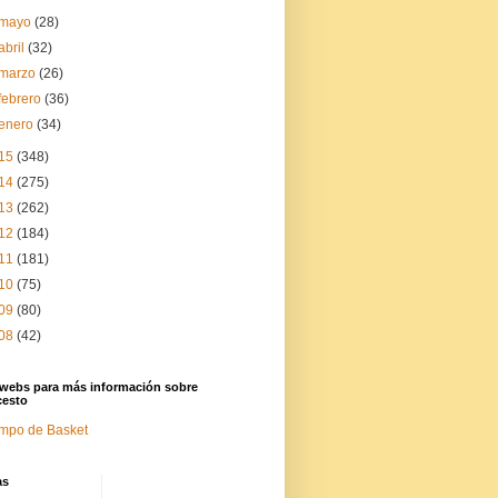
mayo
(28)
abril
(32)
marzo
(26)
febrero
(36)
enero
(34)
15
(348)
14
(275)
13
(262)
12
(184)
11
(181)
10
(75)
09
(80)
08
(42)
 webs para más información sobre
cesto
mpo de Basket
as