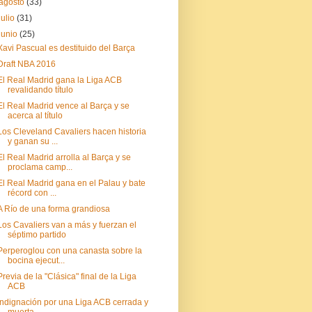
agosto
(33)
julio
(31)
junio
(25)
Xavi Pascual es destituido del Barça
Draft NBA 2016
El Real Madrid gana la Liga ACB
revalidando título
El Real Madrid vence al Barça y se
acerca al título
Los Cleveland Cavaliers hacen historia
y ganan su ...
El Real Madrid arrolla al Barça y se
proclama camp...
El Real Madrid gana en el Palau y bate
récord con ...
A Río de una forma grandiosa
Los Cavaliers van a más y fuerzan el
séptimo partido
Perperoglou con una canasta sobre la
bocina ejecut...
Previa de la "Clásica" final de la Liga
ACB
Indignación por una Liga ACB cerrada y