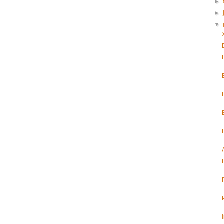
►
►
▼