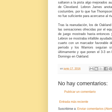
saltaron a la pista algo mejorados au
de Cleveland. Lebron James anot
costumbre, por lo que fue Thompson e
no fue suficiente para acercarse al r
Tras la reanudación, los de Oaklan
las sensaciones ofrecidas por el eq
de juego mostrado hasta entonces y 
Lebron se mostraba infalible ayudado 
cuarto con un marcador favorable 
período y los Warriors seguían 
últimamente y que ponen el 3-3 en la
Domingo en Oakland.
en
junio 17, 2016
No hay comentarios:
Publicar un comentario
Entrada más reciente
Suscribirse a:
Enviar comentarios (Atom