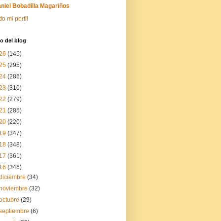
niel Bobadilla Magariños
do mi perfil
o del blog
26
(145)
25
(295)
24
(286)
23
(310)
22
(279)
21
(285)
20
(220)
19
(347)
18
(348)
17
(361)
16
(346)
diciembre
(34)
noviembre
(32)
octubre
(29)
septiembre
(6)