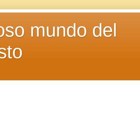
loso mundo del
sto