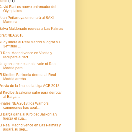
junio
(21)
David Blatt es nuevo entrenador del
Olympiakos
Joan Peñarroya entrenará al BAXI
Manresa
Salva Maldonado regresa a Las Palmas
Draft NBA 2018
Rudy lidera al Real Madrid a lograr su
34º título ...
El Real Madrid vence en Vitoria y
recupera el fact...
Un gran tercer cuarto le vale al Real
Madrid para ...
El Kirolbet Baskonia derrota al Real
Madrid arreba...
Previa de la final de la Liga ACB 2018
El Kirolbet Baskonia sufre para derrotar
al Barça ...
Finales NBA 2018: los Warriors
campeones tras apal...
El Barça gana al Kirolbet Baskonia y
fuerza el cua...
El Real Madrid vence en Las Palmas y
jugará su sép...