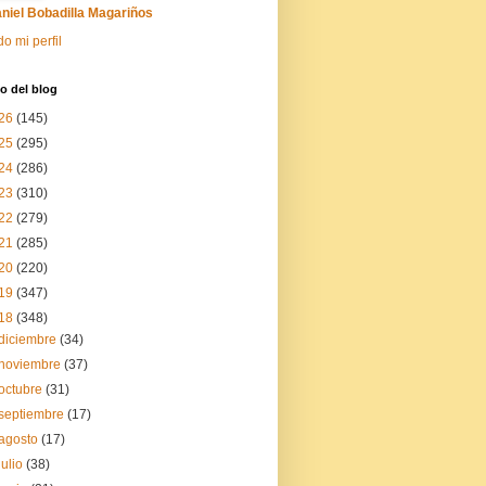
niel Bobadilla Magariños
do mi perfil
o del blog
26
(145)
25
(295)
24
(286)
23
(310)
22
(279)
21
(285)
20
(220)
19
(347)
18
(348)
diciembre
(34)
noviembre
(37)
octubre
(31)
septiembre
(17)
agosto
(17)
julio
(38)