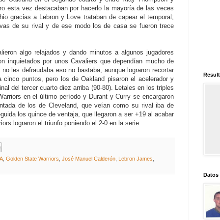
ro esta vez destacaban por hacerlo la mayoría de las veces
Ohio gracias a Lebron y Love trataban de capear el temporal;
ivas de su rival y de ese modo los de casa se fueron trece
alieron algo relajados y dando minutos a algunos jugadores
ron inquietados por unos Cavaliers que dependían mucho de
 no les defraudaba eso no bastaba, aunque lograron recortar
Result
a cinco puntos, pero los de Oakland pisaron el acelerador y
al del tercer cuarto diez arriba (90-80). Letales en los triples
Warriors en el último período y Durant y Curry se encargaron
ontada de los de Cleveland, que veían como su rival iba de
uida los quince de ventaja, que llegaron a ser +19 al acabar
ors lograron el triunfo poniendo el 2-0 en la serie.
BA
,
Golden State Warriors
,
José Manuel Calderón
,
Lebron James
,
Datos