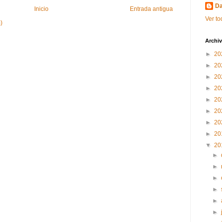
Da
Inicio
Entrada antigua
Ver to
)
Archiv
►
20
►
20
►
20
►
20
►
20
►
20
►
20
►
20
▼
20
►
►
►
►
►
►