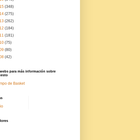
15
(348)
14
(275)
13
(262)
12
(184)
11
(181)
10
(75)
09
(80)
08
(42)
 webs para más información sobre
cesto
mpo de Basket
as
cio
dores