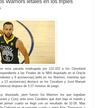
 Warriors letales en los triples
s
ron esta pasada madrugada por 122-103 a los Cleveland
respondiente a las Finales de la NBA disputado en el Oracle
ebotes y 8 asistencias) brilló en los Warriors, mientras que
 y 13 asistencias) destacó en los Cavaliers y José Manuel
istencia) dispuso de 3:27 minutos de juego.
y disputado, pero fueron los Warriors los que lograban
urant y Curry ante unos Cavaliers que iban bajo el mando y
el primer cuarto se llegó con un resultado de 32-28. Más
 de Oakland en el segundo cuarto y entre Klay Thompson y