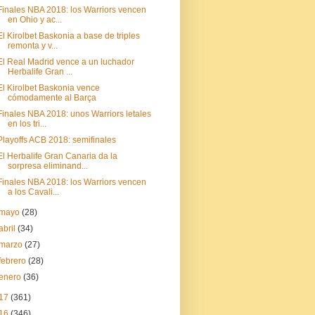
Finales NBA 2018: los Warriors vencen
en Ohio y ac...
El Kirolbet Baskonia a base de triples
remonta y v...
El Real Madrid vence a un luchador
Herbalife Gran ...
El Kirolbet Baskonia vence
cómodamente al Barça
Finales NBA 2018: unos Warriors letales
en los tri...
Playoffs ACB 2018: semifinales
El Herbalife Gran Canaria da la
sorpresa eliminand...
Finales NBA 2018: los Warriors vencen
a los Cavali...
mayo
(28)
abril
(34)
marzo
(27)
febrero
(28)
enero
(36)
17
(361)
16
(346)