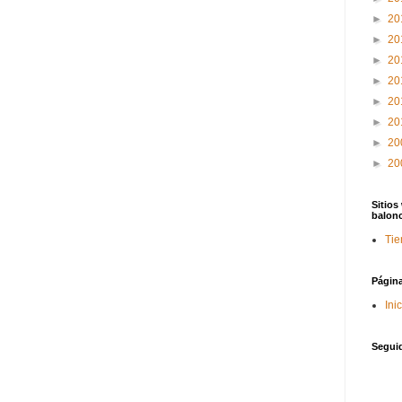
►
20
►
20
►
20
►
20
►
20
►
20
►
20
►
20
Sitios
balon
Tie
Págin
Ini
Segui