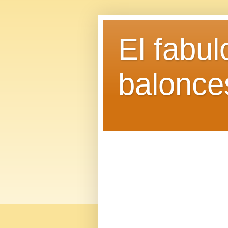
El fabu
balonce