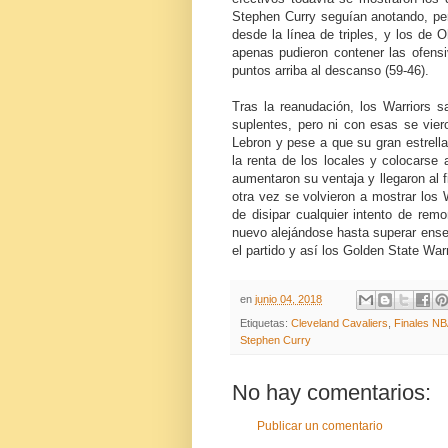
Stephen Curry seguían anotando, pe
desde la línea de triples, y los de 
apenas pudieron contener las ofens
puntos arriba al descanso (59-46).
Tras la reanudación, los Warriors s
suplentes, pero ni con esas se vie
Lebron y pese a que su gran estrella
la renta de los locales y colocarse 
aumentaron su ventaja y llegaron al fin
otra vez se volvieron a mostrar los 
de disipar cualquier intento de rem
nuevo alejándose hasta superar enseg
el partido y así los Golden State Warri
en
junio 04, 2018
Etiquetas:
Cleveland Cavaliers
,
Finales N
Stephen Curry
No hay comentarios:
Publicar un comentario