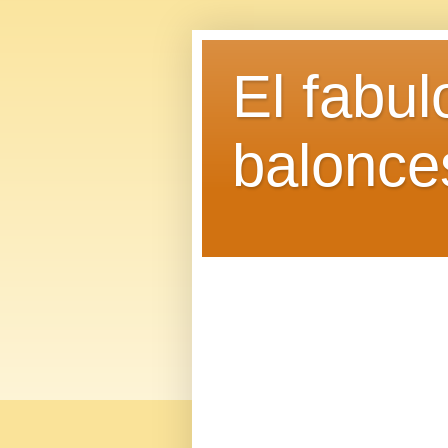
El fabu
balonce