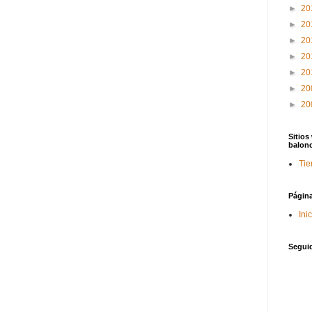
►
20
►
20
►
20
►
20
►
20
►
20
►
20
Sitios
balon
Tie
Págin
Ini
Segui