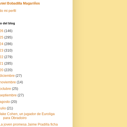
niel Bobadilla Magariños
do mi perfil
o del blog
26
(146)
25
(295)
24
(286)
23
(310)
22
(279)
21
(285)
20
(220)
diciembre
(27)
noviembre
(14)
octubre
(25)
septiembre
(27)
agosto
(20)
julio
(21)
Jake Cohen, un jugador de Euroliga
para Obradoiro
La joven promesa Jaime Pradilla ficha