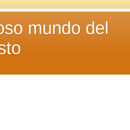
loso mundo del
sto