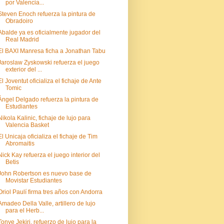
por Valencia...
Steven Enoch refuerza la pintura de
Obradoiro
Abalde ya es oficialmente jugador del
Real Madrid
El BAXI Manresa ficha a Jonathan Tabu
Jaroslaw Zyskowski refuerza el juego
exterior del ...
El Joventut oficializa el fichaje de Ante
Tomic
Ángel Delgado refuerza la pintura de
Estudiantes
Nikola Kalinic, fichaje de lujo para
Valencia Basket
El Unicaja oficializa el fichaje de Tim
Abromaitis
Nick Kay refuerza el juego interior del
Betis
John Robertson es nuevo base de
Movistar Estudiantes
Oriol Paulí firma tres años con Andorra
Amadeo Della Valle, artillero de lujo
para el Herb...
Tonye Jekiri, refuerzo de lujo para la