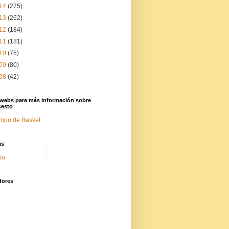
14
(275)
13
(262)
12
(184)
11
(181)
10
(75)
09
(80)
08
(42)
 webs para más información sobre
cesto
mpo de Basket
as
cio
dores