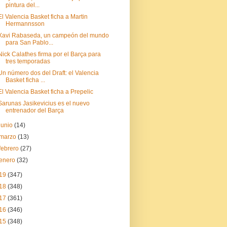
pintura del...
El Valencia Basket ficha a Martin
Hermannsson
Xavi Rabaseda, un campeón del mundo
para San Pablo...
Nick Calathes firma por el Barça para
tres temporadas
Un número dos del Draft: el Valencia
Basket ficha ...
El Valencia Basket ficha a Prepelic
Sarunas Jasikevicius es el nuevo
entrenador del Barça
junio
(14)
marzo
(13)
febrero
(27)
enero
(32)
19
(347)
18
(348)
17
(361)
16
(346)
15
(348)