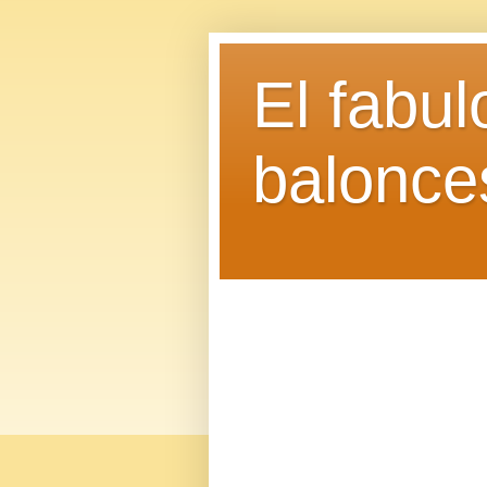
El fabu
balonce