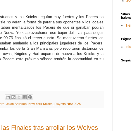
►
20
Sitios
estuarios y los Knicks seguían muy fuertes y los Pacers no
balon
isle no veían la forma de parar a sus oponentes y los locales
Tie
staban mentalizados los Pacers de que si ganaban podían
de Nueva York aprovecharon ese bajón del rival para seguir
90-73 finalizó el tercer cuarto. Se mantuvieron fuertes los
Págin
nuaban anulando a los principales jugadores de los Pacers.
Ini
riba los de la Gran Manzana, pero recortaron distancia los
e Towns, Brigdes y Hart auparon de nuevo a los Knicks y la
os Pacers este próximo sábado tendrán la oportunidad en su
Segui
ers
,
Jalen Brunson
,
New York Knicks
,
Playoffs NBA 2025
as Finales tras arrollar los Wolves