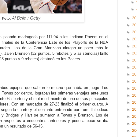
►
►
Al Bello / Getty
►
20
Foto:
►
20
►
20
a pasada madrugada por 111-94 a los Indiana Pacers en el
►
20
s finales de la Conferencia Este de los Playoffs de la NBA
►
20
Garden. Los de la Gran Manzana alargan un poco más la
►
20
3). Jalen Brunson (32 puntos, 5 rebotes y 5 asistencias) brilló
23 puntos y 9 rebotes) destacó en los Pacers.
►
20
►
20
►
20
►
20
mbos equipos que sabían lo mucho que había en juego. Los
►
20
Towns por dentro, lograban las primeras ventajas ante unos
►
20
nte Haliburton y el mal rendimiento de una de sus principales
►
20
adores. Con un marcador de 27-23 finalizó el primer cuarto. A
 segundo cuarto y el conjunto entrenado por Tom Thibodeau
►
20
go y Bridges y Hart se sumaron a Towns y Brunson. Los de
►
20
n respectos a encuentros anteriores y poco a poco se iba
►
20
n un resultado de 56-45.
►
20