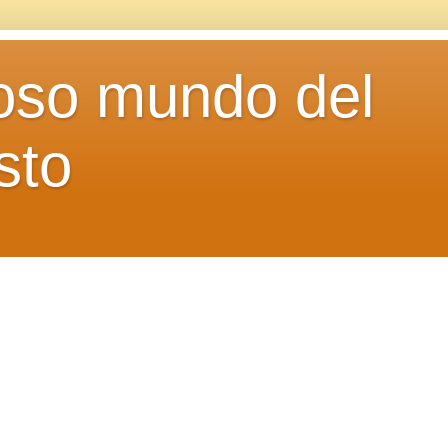
loso mundo del
sto