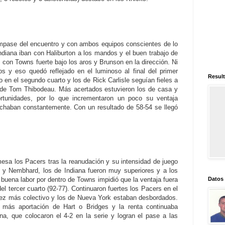
ompase del encuentro y con ambos equipos conscientes de lo
diana iban con Haliburton a los mandos y el buen trabajo de
con Towns fuerte bajo los aros y Brunson en la dirección. Ni
s y eso quedó reflejado en el luminoso al final del primer
Result
 en el segundo cuarto y los de Rick Carlisle seguían fieles a
 de Tom Thibodeau. Más acertados estuvieron los de casa y
rtunidades, por lo que incrementaron un poco su ventaja
haban constantemente. Con un resultado de 58-54 se llegó
sa los Pacers tras la reanudación y su intensidad de juego
n y Nembhard, los de Indiana fueron muy superiores y a los
Datos
 buena labor por dentro de Towns impidió que la ventaja fuera
del tercer cuarto (92-77). Continuaron fuertes los Pacers en el
vez más colectivo y los de Nueva York estaban desbordados.
 más aportación de Hart o Bridges y la renta continuaba
a, que colocaron el 4-2 en la serie y logran el pase a las