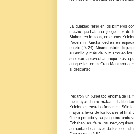
La igualdad reinó en los primeros c
mucho que había en juego. Los de In
Siakam en la zona, ante unos Knicks 
Pacers ni Knicks cedían en espacio
cuarto (25-24). Mismo patrón de juego
su estilo y más de lo mismo en los
supieron aprovechar mejor sus opo
aunque los de la Gran Manzana acec
al descanso.
Pegaron un puñetazo encima de la me
fue mayor. Entre Siakam, Haliburto
Knicks les costaba frenarles. Sólo la
mayor a favor de los locales al final 
último período y su juego era cada 
Echaban en falta los neoyorquinos
aumentando a favor de los de Indian
Finales de la NBA.