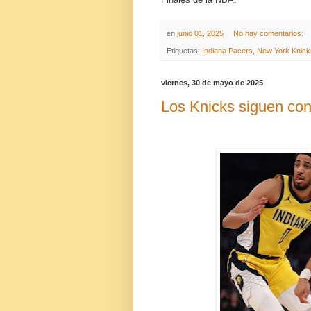
en
junio 01, 2025
No hay comentarios:
Etiquetas:
Indiana Pacers
,
New York Knick
viernes, 30 de mayo de 2025
Los Knicks siguen con 