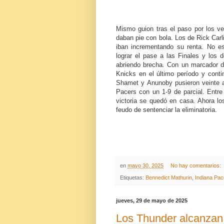
Mismo guion tras el paso por los v
daban pie con bola. Los de Rick Carl
iban incrementando su renta. No e
lograr el pase a las Finales y los 
abriendo brecha. Con un marcador de 
Knicks en el último período y conti
Shamet y Anunoby pusieron veinte ar
Pacers con un 1-9 de parcial. Entr
victoria se quedó en casa. Ahora l
feudo de sentenciar la eliminatoria.
en
mayo 30, 2025
No hay comentarios:
Etiquetas:
Bennedict Mathurin
,
Indiana Pac
jueves, 29 de mayo de 2025
Los Thunder alcanzan l