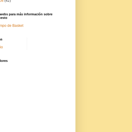
08
(42)
 webs para más información sobre
cesto
mpo de Basket
as
cio
dores