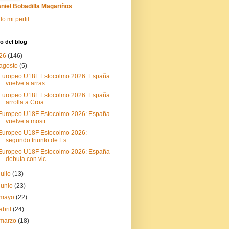
niel Bobadilla Magariños
do mi perfil
o del blog
26
(146)
agosto
(5)
Europeo U18F Estocolmo 2026: España
vuelve a arras...
Europeo U18F Estocolmo 2026: España
arrolla a Croa...
Europeo U18F Estocolmo 2026: España
vuelve a mostr...
Europeo U18F Estocolmo 2026:
segundo triunfo de Es...
Europeo U18F Estocolmo 2026: España
debuta con vic...
julio
(13)
junio
(23)
mayo
(22)
abril
(24)
marzo
(18)