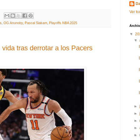
Da
Ver to
s
,
OG Anunoby
,
Pascal Siakam
,
Playoffs NBA 2025
Archiv
▼
20
▼
vida tras derrotar a los Pacers
►
►
►
►
►