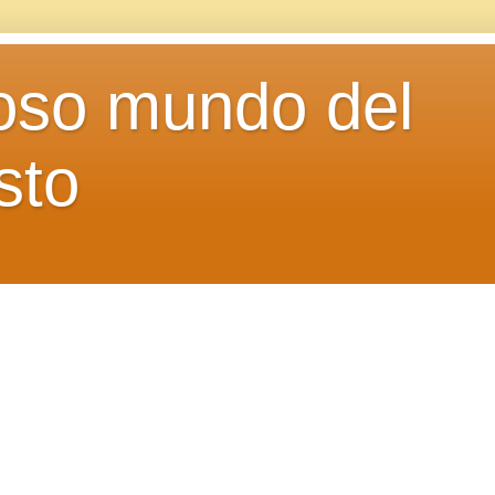
loso mundo del
sto