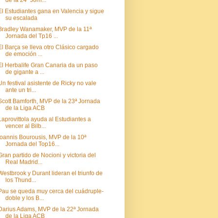
de la 24ª Jorn...
El Estudiantes gana en Valencia y sigue
su escalada
Bradley Wanamaker, MVP de la 11ª
Jornada del Tp16 ...
El Barça se lleva otro Clásico cargado
de emoción ...
El Herbalife Gran Canaria da un paso
de gigante a ...
Un festival asistente de Ricky no vale
ante un tri...
Scott Bamforth, MVP de la 23ª Jornada
de la Liga ACB
Laprovittola ayuda al Estudiantes a
vencer al Bilb...
Ioannis Bourousis, MVP de la 10ª
Jornada del Top16...
Gran partido de Nocioni y victoria del
Real Madrid...
Westbrook y Durant lideran el triunfo de
los Thund...
Pau se queda muy cerca del cuádruple-
doble y los B...
Darius Adams, MVP de la 22ª Jornada
de la Liga ACB