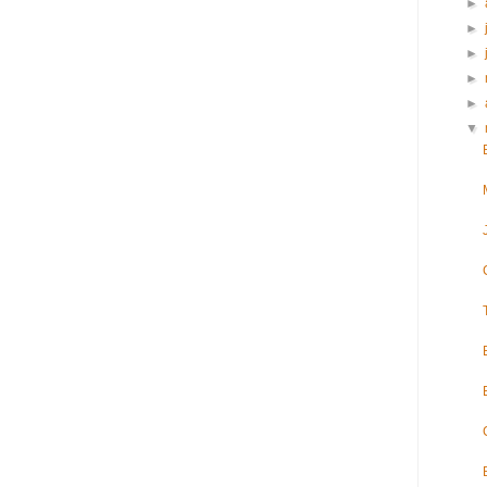
►
►
►
►
►
▼