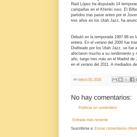
Raúl López ha disputado 14 tempora
campañas en el Khimki ruso. El Bilba
partidos tras pasar antes por el Jove
tres años en los Utah Jazz, ha anunci
Debutó en la temporada 1997-98 en la
entera. En el verano del 2000 fue tr
Drafteado por los Utah Jazz, se fue a
afectaron mucho a su rendimiento y 
año, luego tres más en el Madrid de J
en el verano del
2011. A
mediados del
en
marzo 03, 2016
No hay comentarios:
Publicar un comentario
Entrada más reciente
Suscribirse a:
Enviar comentarios (Atom