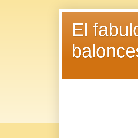
El fabu
balonce