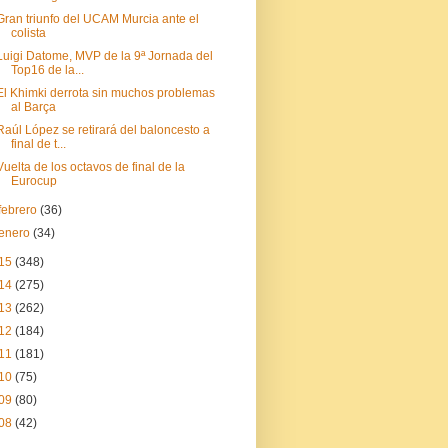
Gran triunfo del UCAM Murcia ante el
colista
Luigi Datome, MVP de la 9ª Jornada del
Top16 de la...
El Khimki derrota sin muchos problemas
al Barça
Raúl López se retirará del baloncesto a
final de t...
Vuelta de los octavos de final de la
Eurocup
febrero
(36)
enero
(34)
15
(348)
14
(275)
13
(262)
12
(184)
11
(181)
10
(75)
09
(80)
08
(42)