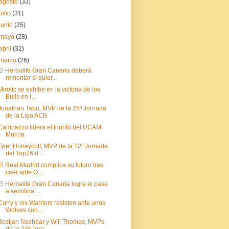
agosto
(33)
julio
(31)
junio
(25)
mayo
(28)
abril
(32)
marzo
(26)
El Herbalife Gran Canaria deberá
remontar si quier...
Mirotic se exhibe en la victoria de los
Bulls en I...
Jonathan Tabu, MVP de la 25ª Jornada
de la Liga ACB
Campazzo lidera el triunfo del UCAM
Murcia
Tyler Honeycutt, MVP de la 12ª Jornada
del Top16 d...
El Real Madrid complica su futuro tras
caer ante O...
El Herbalife Gran Canaria logra el pase
a semifina...
Curry y los Warriors resisten ante unos
Wolves con...
Bostjan Nachbar y Will Thomas, MVPs