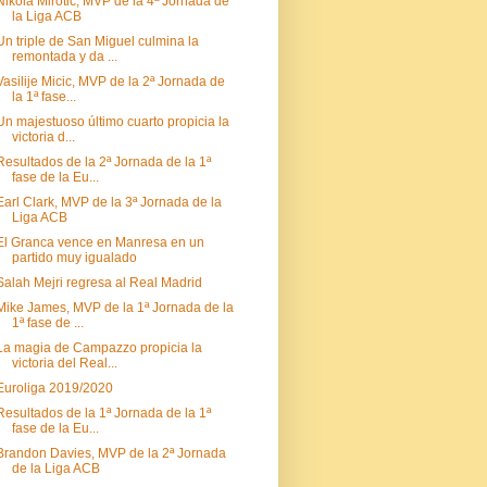
Nikola Mirotic, MVP de la 4ª Jornada de
la Liga ACB
Un triple de San Miguel culmina la
remontada y da ...
Vasilije Micic, MVP de la 2ª Jornada de
la 1ª fase...
Un majestuoso último cuarto propicia la
victoria d...
Resultados de la 2ª Jornada de la 1ª
fase de la Eu...
Earl Clark, MVP de la 3ª Jornada de la
Liga ACB
El Granca vence en Manresa en un
partido muy igualado
Salah Mejri regresa al Real Madrid
Mike James, MVP de la 1ª Jornada de la
1ª fase de ...
La magia de Campazzo propicia la
victoria del Real...
Euroliga 2019/2020
Resultados de la 1ª Jornada de la 1ª
fase de la Eu...
Brandon Davies, MVP de la 2ª Jornada
de la Liga ACB