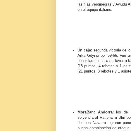
las filas verdinegras y Awudu A
en el equipo italiano.
Unicaja:
segunda victoria de l
Arka Gdynia por 59-66. Fue un 
poner las cosas a su favor a fa
(18 puntos, 4 rebotes y 1 asi
(21 puntos, 3 rebotes y 1 asiste
MoraBanc Andorra:
los del P
solvencia al Ratipharm Ulm po
de Ibon Navarro lograron pone
buena combinación de ataque y