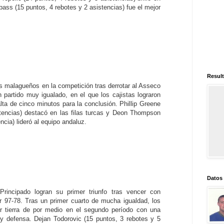
bass (15 puntos, 4 rebotes y 2 asistencias) fue el mejor
Result
os malagueños en la competición tras derrotar al Asseco
partido muy igualado, en el que los cajistas lograron
lta de cinco minutos para la conclusión. Phillip Greene
stencias) destacó en las filas turcas y Deon Thompson
ncia) lideró al equipo andaluz.
Datos
rincipado logran su primer triunfo tras vencer con
r 97-78. Tras un primer cuarto de mucha igualdad, los
r tierra de por medio en el segundo período con una
 defensa. Dejan Todorovic (15 puntos, 3 rebotes y 5