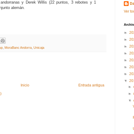
as andorranas y Derek Willis (22 puntos, 3 rebotes y 1
Da
onjunto alemán.
Ver to
Archiv
►
20
►
20
►
20
up
,
MoraBanc Andorra
,
Unicaja
►
20
►
20
►
20
►
20
▼
20
Inicio
Entrada antigua
►
)
►
▼