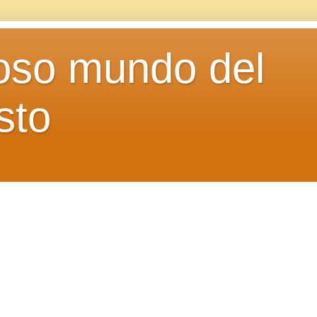
loso mundo del
sto