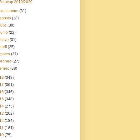
Eurocup 2019/2020
septiembre
(31)
agosto
(18)
julio
(30)
junio
(22)
mayo
(31)
abril
(25)
marzo
(37)
febrero
(27)
enero
(38)
18
(348)
17
(361)
16
(346)
15
(348)
14
(275)
13
(262)
12
(184)
11
(181)
10
(75)