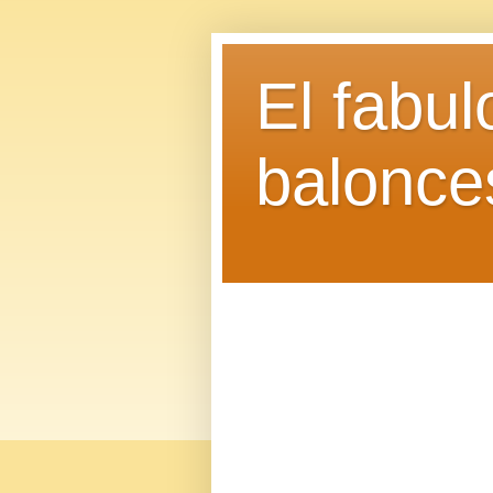
El fabu
balonce