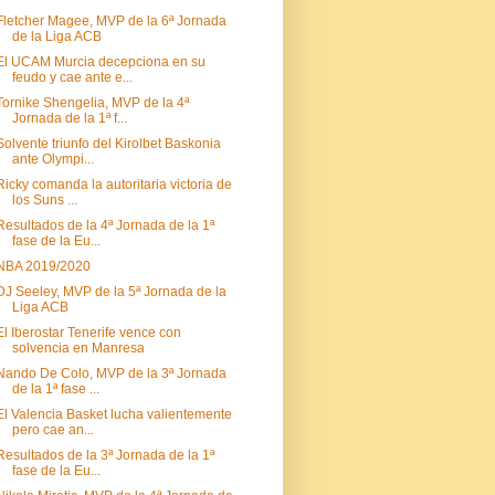
Fletcher Magee, MVP de la 6ª Jornada
de la Liga ACB
El UCAM Murcia decepciona en su
feudo y cae ante e...
Tornike Shengelia, MVP de la 4ª
Jornada de la 1ª f...
Solvente triunfo del Kirolbet Baskonia
ante Olympi...
Ricky comanda la autoritaria victoria de
los Suns ...
Resultados de la 4ª Jornada de la 1ª
fase de la Eu...
NBA 2019/2020
DJ Seeley, MVP de la 5ª Jornada de la
Liga ACB
El Iberostar Tenerife vence con
solvencia en Manresa
Nando De Colo, MVP de la 3ª Jornada
de la 1ª fase ...
El Valencia Basket lucha valientemente
pero cae an...
Resultados de la 3ª Jornada de la 1ª
fase de la Eu...