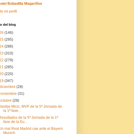
niel Bobadilla Magariños
do mi perfil
o del blog
26
(146)
25
(295)
24
(286)
23
(310)
22
(279)
21
(285)
20
(220)
19
(347)
diciembre
(28)
noviembre
(31)
octubre
(29)
Vasilije Micic, MVP de la 5ª Jornada de
la 1ª fase...
Resultados de la 5ª Jornada de la 1ª
fase de la Eu...
Un mal Real Madrid cae ante el Bayern
Munich