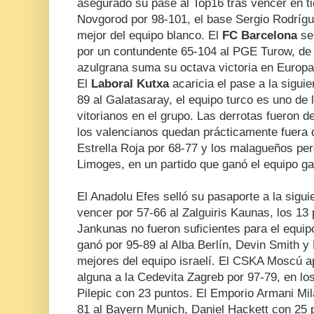
asegurado su pase al Top16 tras vencer en ti
Novgorod por 98-101, el base Sergio Rodrígue
mejor del equipo blanco. El
FC Barcelona
se 
por un contundente 65-104 al PGE Turow, de
azulgrana suma su octava victoria en Europa 
El
Laboral Kutxa
acaricia el pase a la sigui
89 al Galatasaray, el equipo turco es uno de l
vitorianos en el grupo. Las derrotas fueron d
los valencianos quedan prácticamente fuera d
Estrella Roja por 68-77 y los malagueños per
Limoges, en un partido que ganó el equipo g
El Anadolu Efes selló su pasaporte a la sigui
vencer por 57-66 al Zalguiris Kaunas, los 13
Jankunas no fueron suficientes para el equipo
ganó por 95-89 al Alba Berlín, Devin Smith y
mejores del equipo israelí. El CSKA Moscú a
alguna a la Cedevita Zagreb por 97-79, en lo
Pilepic con 23 puntos. El Emporio Armani Mil
81 al Bayern Munich, Daniel Hackett con 25 p