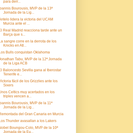
para derr...
Ioannis Bourousis, MVP de la 13ª
Jornada de la Lig...
Antelo lidera la victoria del UCAM
Murcia ante el ...
El Real Madrid reacciona tarde ante un
Barça que s...
La sangre corre en la derrota de los
Knicks en Atl...
Los Bulls conquistan Oklahoma
Jonathan Tabu, MVP de la 12ª Jornada
de la Liga ACB
El Baloncesto Sevilla gana al Iberostar
Tenerife e...
Victoria fácil de los Grizzlies ante los
Sixers
Unos Celtics muy acertados en los
triples vencen a...
Ioannis Bourousis, MVP de la 11ª
Jornada de la Lig...
Remontada del Gran Canaria en Murcia
Los Thunder avasallan a los Lakers
Nobel Boungou-Colo, MVP de la 10ª
Jornada de la Eu...