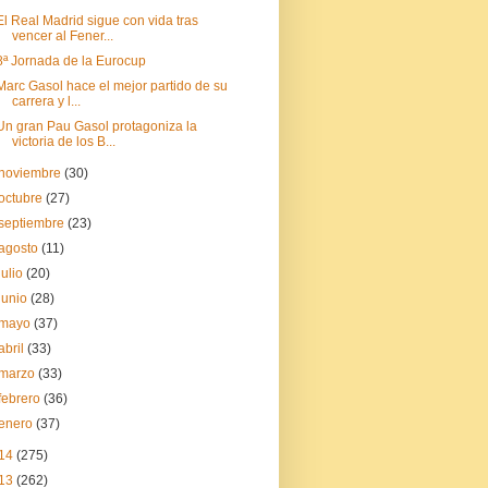
El Real Madrid sigue con vida tras
vencer al Fener...
8ª Jornada de la Eurocup
Marc Gasol hace el mejor partido de su
carrera y l...
Un gran Pau Gasol protagoniza la
victoria de los B...
noviembre
(30)
octubre
(27)
septiembre
(23)
agosto
(11)
julio
(20)
junio
(28)
mayo
(37)
abril
(33)
marzo
(33)
febrero
(36)
enero
(37)
14
(275)
13
(262)