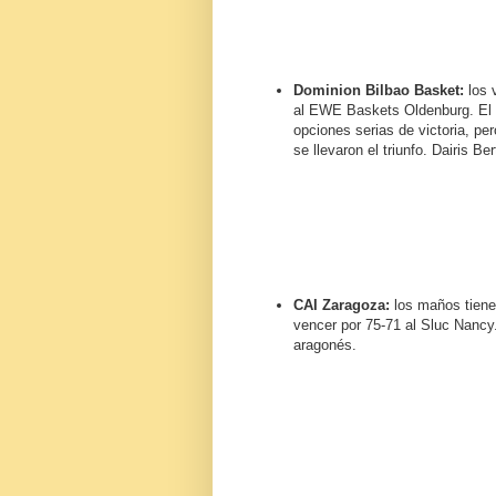
Dominion Bilbao Basket:
los 
al EWE Baskets Oldenburg. El p
opciones serias de victoria, pe
se llevaron el triunfo. Dairis B
CAI Zaragoza:
los maños tienen
vencer por 75-71 al Sluc Nancy
aragonés.