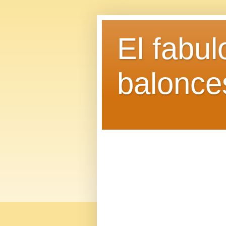
El fabu
balonce