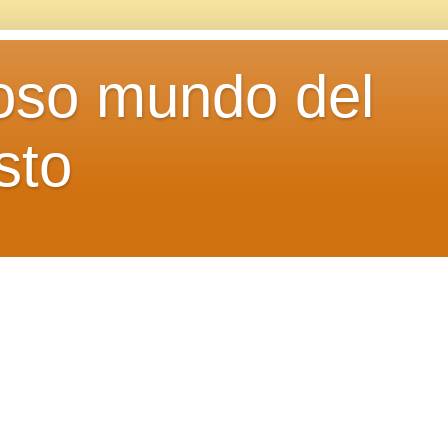
loso mundo del
sto