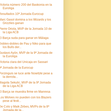
Victoria número 200 del Baskonia en la
Euroliga
Resultados 10ª Jornada Eurocup
Marc Gasol domina a los Wizards y los
Grizzlies ganan
Pierre Oriola, MVP de la Jornada 10 de
la Liga ACB
El Barça suda para ganar en Málaga
Dobles-dobles de Pau y Niko para que
los Bulls der...
Gustavo Ayón, MVP de la 9ª Jornada de
la Euroliga
Victoria clara del Unicaja en Sassari
9ª Jornada de la Eurocup
Porzinguis se luce ante Nowitzki pese a
la derrota...
Blagota Sekulic, MVP de la 9ª Jornada
de la Liga ACB
El Barça se muestra firme en Manresa
Los Wolves no pueden con los Blazers
pese al festi...
De Colo y Maik Zirbes, MVPs de la 8ª
Jornada de la...