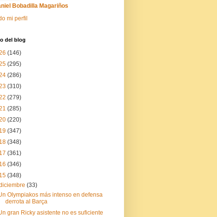
niel Bobadilla Magariños
do mi perfil
o del blog
26
(146)
25
(295)
24
(286)
23
(310)
22
(279)
21
(285)
20
(220)
19
(347)
18
(348)
17
(361)
16
(346)
15
(348)
diciembre
(33)
Un Olympiakos más intenso en defensa
derrota al Barça
Un gran Ricky asistente no es suficiente