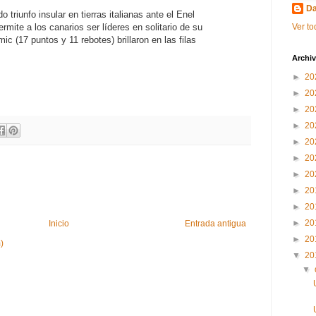
Da
 triunfo insular en tierras italianas ante el Enel
ermite a los canarios ser líderes en solitario de su
Ver to
c (17 puntos y 11 rebotes) brillaron en las filas
Archiv
►
20
►
20
►
20
►
20
►
20
►
20
►
20
►
20
►
20
►
20
Inicio
Entrada antigua
►
20
)
▼
20
▼