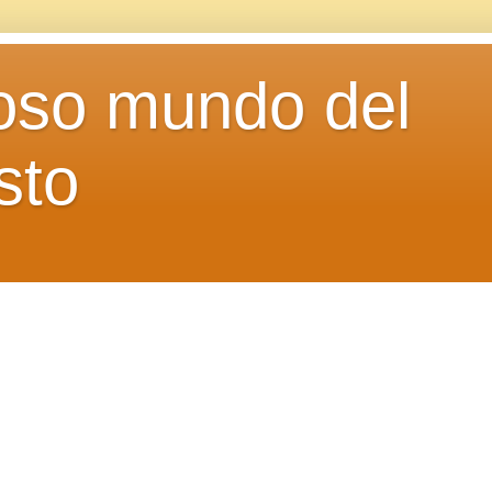
loso mundo del
sto