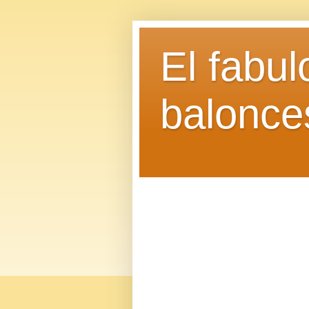
El fabu
balonce