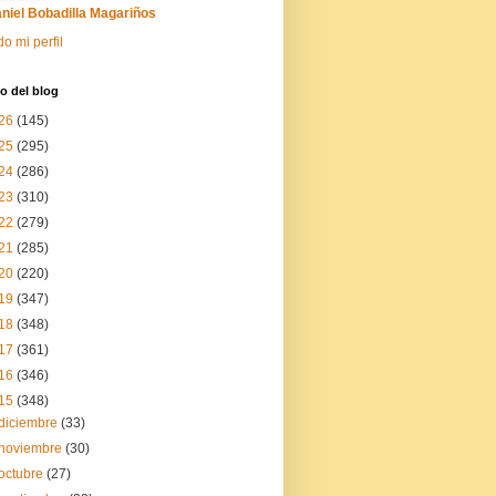
niel Bobadilla Magariños
do mi perfil
o del blog
26
(145)
25
(295)
24
(286)
23
(310)
22
(279)
21
(285)
20
(220)
19
(347)
18
(348)
17
(361)
16
(346)
15
(348)
diciembre
(33)
noviembre
(30)
octubre
(27)