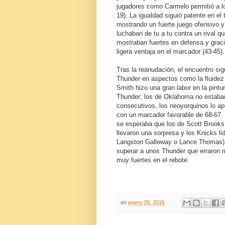
jugadores como Carmelo permitió a los 
19). La igualdad siguió patente en el
mostrando un fuerte juego ofensivo y
luchaban de tu a tu contra un rival q
mostraban fuertes en defensa y graci
ligera ventaja en el marcador (43-45).
Tras la reanudación, el encuentro si
Thunder en aspectos como la fluidez d
Smith hizo una gran labor en la pintu
Thunder; los de Oklahoma no estaban
consecutivos, los neoyorquinos lo apr
con un marcador favorable de 68-67. T
se esperaba que los de Scott Brooks 
llevaron una sorpresa y los Knicks l
Langston Galloway o Lance Thomas) q
superar a unos Thunder que erraron
muy fuertes en el rebote.
en
enero 29, 2015