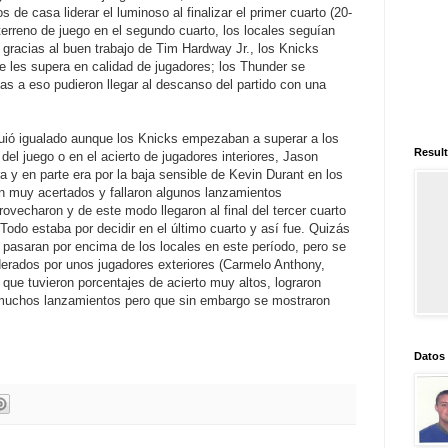
de casa liderar el luminoso al finalizar el primer cuarto (20-
 terreno de juego en el segundo cuarto, los locales seguían
 gracias al buen trabajo de Tim Hardway Jr., los Knicks
ue les supera en calidad de jugadores; los Thunder se
as a eso pudieron llegar al descanso del partido con una
guió igualado aunque los Knicks empezaban a superar a los
Result
el juego o en el acierto de jugadores interiores, Jason
ra y en parte era por la baja sensible de Kevin Durant en los
 muy acertados y fallaron algunos lanzamientos
ovecharon y de este modo llegaron al final del tercer cuarto
odo estaba por decidir en el último cuarto y así fue. Quizás
pasaran por encima de los locales en este período, pero se
iderados por unos jugadores exteriores (Carmelo Anthony,
ue tuvieron porcentajes de acierto muy altos, lograron
 muchos lanzamientos pero que sin embargo se mostraron
Datos