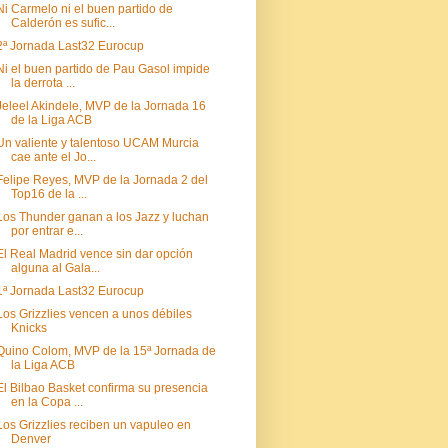
Ni Carmelo ni el buen partido de
Calderón es sufic...
2ª Jornada Last32 Eurocup
Ni el buen partido de Pau Gasol impide
la derrota ...
Jeleel Akindele, MVP de la Jornada 16
de la Liga ACB
Un valiente y talentoso UCAM Murcia
cae ante el Jo...
Felipe Reyes, MVP de la Jornada 2 del
Top16 de la ...
Los Thunder ganan a los Jazz y luchan
por entrar e...
El Real Madrid vence sin dar opción
alguna al Gala...
1ª Jornada Last32 Eurocup
Los Grizzlies vencen a unos débiles
Knicks
Quino Colom, MVP de la 15ª Jornada de
la Liga ACB
El Bilbao Basket confirma su presencia
en la Copa ...
Los Grizzlies reciben un vapuleo en
Denver