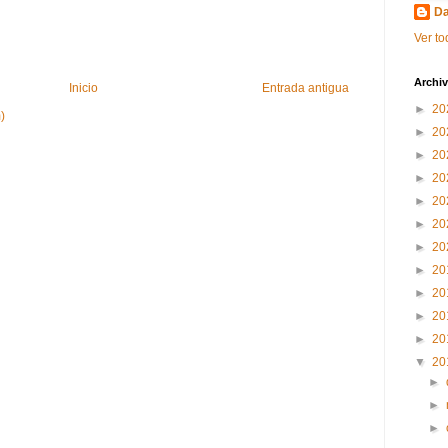
Da
Ver to
Archiv
Inicio
Entrada antigua
►
20
)
►
20
►
20
►
20
►
20
►
20
►
20
►
20
►
20
►
20
►
20
▼
20
►
►
►