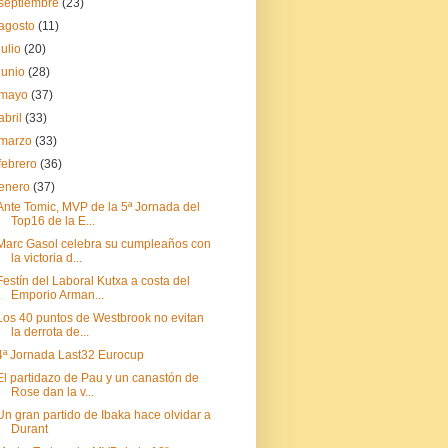
septiembre
(23)
agosto
(11)
julio
(20)
junio
(28)
mayo
(37)
abril
(33)
marzo
(33)
febrero
(36)
enero
(37)
Ante Tomic, MVP de la 5ª Jornada del
Top16 de la E...
Marc Gasol celebra su cumpleaños con
la victoria d...
Festín del Laboral Kutxa a costa del
Emporio Arman...
Los 40 puntos de Westbrook no evitan
la derrota de...
4ª Jornada Last32 Eurocup
El partidazo de Pau y un canastón de
Rose dan la v...
Un gran partido de Ibaka hace olvidar a
Durant