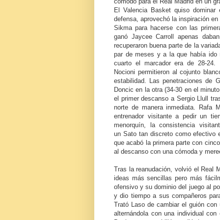
cómodo para el Real Madrid en un gr
El Valencia Basket quiso dominar e
defensa, aprovechó la inspiración en 
Sikma para hacerse con las primera
ganó Jaycee Carroll apenas daban 
recuperaron buena parte de la varia
par de meses y a la que había ido re
cuarto el marcador era de 28-24. 
Nocioni permitieron al cojunto blan
estabilidad. Las penetraciones de
Doncic en la otra (34-30 en el minut
el primer descanso a Sergio Llull tr
norte de manera inmediata. Rafa Ma
entrenador visitante a pedir un ti
menorquín, la consistencia visita
un Sato tan discreto como efectivo e
que acabó la primera parte con cinco
al descanso con una cómoda y merec
Tras la reanudación, volvió el Real M
ideas más sencillas pero más fácilm
ofensivo y su dominio del juego al po
y dio tiempo a sus compañeros para
Trató Laso de cambiar el guión con
alternándola con una individual con 