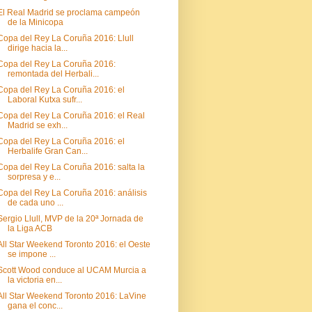
El Real Madrid se proclama campeón
de la Minicopa
Copa del Rey La Coruña 2016: Llull
dirige hacia la...
Copa del Rey La Coruña 2016:
remontada del Herbali...
Copa del Rey La Coruña 2016: el
Laboral Kutxa sufr...
Copa del Rey La Coruña 2016: el Real
Madrid se exh...
Copa del Rey La Coruña 2016: el
Herbalife Gran Can...
Copa del Rey La Coruña 2016: salta la
sorpresa y e...
Copa del Rey La Coruña 2016: análisis
de cada uno ...
Sergio Llull, MVP de la 20ª Jornada de
la Liga ACB
All Star Weekend Toronto 2016: el Oeste
se impone ...
Scott Wood conduce al UCAM Murcia a
la victoria en...
All Star Weekend Toronto 2016: LaVine
gana el conc...