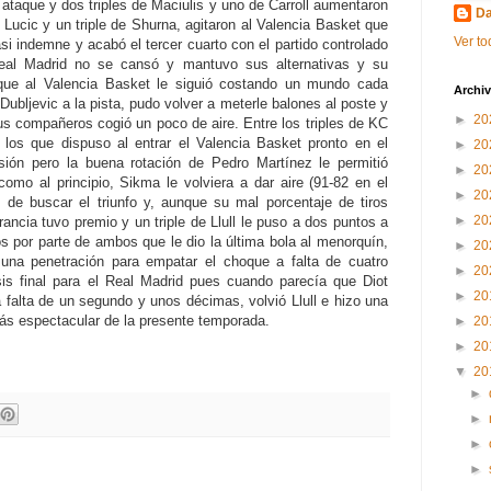
n ataque y dos triples de Maciulis y uno de Carroll aumentaron
Da
Lucic y un triple de Shurna, agitaron al Valencia Basket que
Ver to
si indemne y acabó el tercer cuarto con el partido controlado
 Real Madrid no se cansó y mantuvo sus alternativas y su
 que al Valencia Basket le siguió costando un mundo cada
Archiv
ubljevic a la pista, pudo volver a meterle balones al poste y
►
20
us compañeros cogió un poco de aire. Entre los triples de KC
 los que dispuso al entrar el Valencia Basket pronto en el
►
20
esión pero la buena rotación de Pedro Martínez le permitió
►
20
 como al principio, Sikma le volviera a dar aire (91-82 en el
►
20
s de buscar el triunfo y, aunque su mal porcentaje de tiros
►
20
rancia tuvo premio y un triple de Llull le puso a dos puntos a
os por parte de ambos que le dio la última bola al menorquín,
►
20
r una penetración para empatar el choque a falta de cuatro
►
20
is final para el Real Madrid pues cuando parecía que Diot
►
20
falta de un segundo y unos décimas, volvió Llull e hizo una
ás espectacular de la presente temporada.
►
20
►
20
▼
20
►
►
►
►