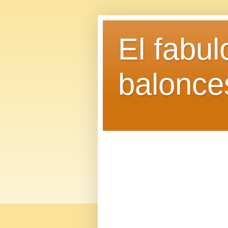
El fabu
balonce