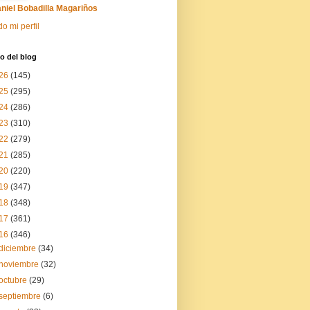
niel Bobadilla Magariños
do mi perfil
o del blog
26
(145)
25
(295)
24
(286)
23
(310)
22
(279)
21
(285)
20
(220)
19
(347)
18
(348)
17
(361)
16
(346)
diciembre
(34)
noviembre
(32)
octubre
(29)
septiembre
(6)