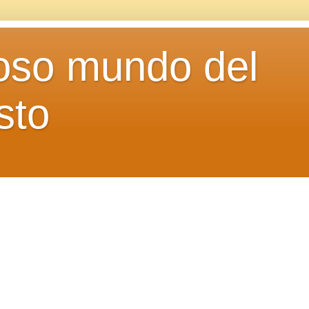
loso mundo del
sto