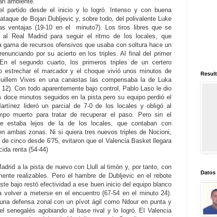
an ambiente.
l partido desde el inicio y lo logró. Intenso y con buena
ataque de Bojan Dubljevic y, sobre todo, del polivalente Luke
s ventajas (19-10 en el minuto7). Los tiros libres que se
al Real Madrid para seguir el ritmo de los locales, que
da gama de recursos ofensivos que usaba con soltura hace un
nunciando por su acierto en los triples. Al final del primer
En el segundo cuarto, los primeros triples de un certero
co estrechar el marcador y el choque vivió unos minutos de
Result
 Guillem Vives en una canastas las compensaba la de Luka
o 12). Con todo aparentemente bajo control, Pablo Laso le dio
as doce minutos seguidos en la pista pero su equipo perdió el
rtínez lideró un parcial de 7-0 de los locales y obligó al
empo muerto para tratar de recuperar el paso. Pero sin el
nte estaba lejos de la de los locales, que contaban con
n ambas zonas. Ni si quiera tres nuevos triples de Nocioni,
 de cinco desde 6'75, evitaron que el Valencia Basket llegara
ida renta (54-44)
adrid a la pista de nuevo con Llull al timón y, por tanto, con
Datos
ente realizables. Pero el hambre de Dubljevic en el rebote
ste bajo restó efectividad a ese buen inicio del equipo blanco
 volver a meterse en el encuentro (67-54 en el minuto 24).
 una defensa zonal con un pívot ágil como Ndour en punta y
el senegalés agobiando al base rival y lo logró. El Valencia