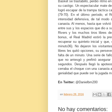
Basket se trastabilló, perdió ritmo e
su castigo. Un espectacular mate de 
logró escapar de la trampa táctica ca
(79-70). En el último período, el
intensidad defensiva, de tal modo
canasta. Al menos, hasta que volvió D
entre sus y los espacios que dio a s
Rivers y los muchos tiros libres de
bonus, el Real Madrid estiró la pr
recuperar su quinteto inicial y que,
minuto36). No dejaron los visitante
libres les quitó opciones, su perseve
falta de un minuto. Una serie de fall
que no arriesgó y prefirió asegura
segundos. Después llegó la apoteos
cerraba el choque con una canasta a 
genialidad que puede ser la jugada m
En Twitter:
@Danielbm200
en
febrero 28, 2016
No hay comentarios: