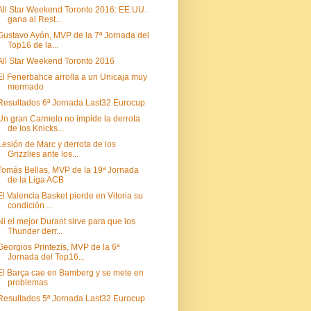
All Star Weekend Toronto 2016: EE.UU.
gana al Rest...
Gustavo Ayón, MVP de la 7ª Jornada del
Top16 de la...
All Star Weekend Toronto 2016
El Fenerbahce arrolla a un Unicaja muy
mermado
Resultados 6ª Jornada Last32 Eurocup
Un gran Carmelo no impide la derrota
de los Knicks...
Lesión de Marc y derrota de los
Grizzlies ante los...
Tomás Bellas, MVP de la 19ª Jornada
de la Liga ACB
El Valencia Basket pierde en Vitoria su
condición ...
Ni el mejor Durant sirve para que los
Thunder derr...
Georgios Printezis, MVP de la 6ª
Jornada del Top16...
El Barça cae en Bamberg y se mete en
problemas
Resultados 5ª Jornada Last32 Eurocup