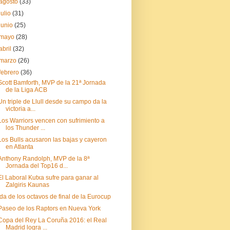
agosto
(33)
julio
(31)
junio
(25)
mayo
(28)
abril
(32)
marzo
(26)
febrero
(36)
Scott Bamforth, MVP de la 21ª Jornada
de la Liga ACB
Un triple de Llull desde su campo da la
victoria a...
Los Warriors vencen con sufrimiento a
los Thunder ...
Los Bulls acusaron las bajas y cayeron
en Atlanta
Anthony Randolph, MVP de la 8ª
Jornada del Top16 d...
El Laboral Kutxa sufre para ganar al
Zalgiris Kaunas
Ida de los octavos de final de la Eurocup
Paseo de los Raptors en Nueva York
Copa del Rey La Coruña 2016: el Real
Madrid logra ...