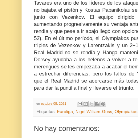
Tavares era uno de los líderes de los ataqu
no bajaba el pistón y Kostas Papanikolau se
junto con Vezenkov. El equipo dirigido
aumentando progresivamente su ventaja ante
rendía y que pese a ir abajo llegó con opcione
52). En el último período, el Olympiakos pu
triples de Vezenkov y Larentzakis y un 2+
Real Madrid no se rendía y Hanga mantení
Dorsey ayudaba a los helenos a volver a ten
merengues se les empezaba a acabar el tiemp
a estrechar diferencias, pero los fallos de
que el Real Madrid se acercarse más todav
para dar la puntilla final y llevarse el triunfo.
en
octubre 08, 2021
Etiquetas:
Euroliga
,
Nigel William-Goss
,
Olympiakos
No hay comentarios: